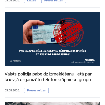
05.08.2026.
Latgale
Preses relīzes
Valsts policija pabeidz izmeklēšanu lietā par
krievijā organizētu telefonkrāpnieku grupu
05.08.2026.
Preses relīzes