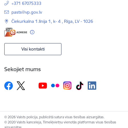
+371 67075333
E-pasts:
pasts@vp.gov.lv
Čiekurkalna 1.līnija 1, k- 4 , Rīga, LV - 1026
Visi kontakti
Sekojiet mums
© 2026 Valsts policija, publicētā satura visas tiesības aizsargātas.
© 2020 Valsts kanceleja, Tīmekļvietņu vienotās platformas visas tiesības
aizsargātas.