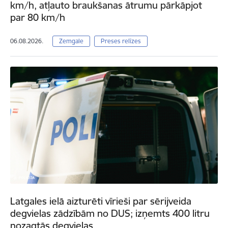
km/h, atļauto braukšanas ātrumu pārkāpjot
par 80 km/h
06.08.2026.
Zemgale
Preses relīzes
Latgales ielā aizturēti vīrieši par sērijveida
degvielas zādzībām no DUS; izņemts 400 litru
nozagtās degvielas