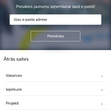
Piesakies jaunumu saņemšanai savā e-pastā!
Kājene
Ātrās saites
Vakances
Iepirkumi
Projekti