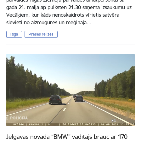
gada 21. maijā ap pulksten 21.30 saņēma izsaukumu uz
Vecāķiem, kur kāds nenoskaidrots vīrietis satvēra
sievieti no aizmugures un mēģināja…
Rīga
Preses relīzes
Jelgavas novadā “BMW” vadītājs brauc ar 170