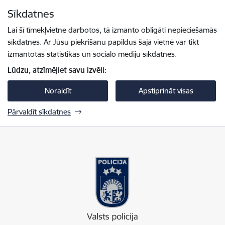
Pāriet uz lapas saturu
Sīkdatnes
Spied
lai meklētu
Enter
Lai šī tīmekļvietne darbotos, tā izmanto obligāti nepieciešamās
sīkdatnes. Ar Jūsu piekrišanu papildus šajā vietnē var tikt
izmantotas statistikas un sociālo mediju sīkdatnes.
Lūdzu, atzīmējiet savu izvēli:
Noraidīt
Apstiprināt visas
Pārvaldīt sīkdatnes
Valsts policija