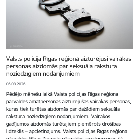
Valsts policija Rīgas reģionā aizturējusi vairākas
personas aizdomās par seksuāla rakstura
noziedzīgiem nodarījumiem
06.08.2026.
Pēdējo mēnešu laikā Valsts policijas Rīgas reģiona
pārvaldes amatpersonas aizturējušas vairākas personas,
kuras tiek turētas aizdomās par dažādiem seksuāla
rakstura noziedzīgiem nodarījumiem. Vairākos
gadījumos aizdomās turētajiem piemērots drošības
līdzeklis – apcietinājums. Valsts policijas Rīgas reģiona
pārvaldes Rīgas Ziemeļu pārvaldes amatpersonas šā