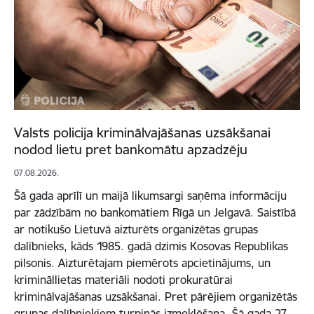
Valsts policija kriminālvajāšanas uzsākšanai
nodod lietu pret bankomātu apzadzēju
07.08.2026.
Šā gada aprīlī un maijā likumsargi saņēma informāciju
par zādzībām no bankomātiem Rīgā un Jelgavā. Saistībā
ar notikušo Lietuvā aizturēts organizētas grupas
dalībnieks, kāds 1985. gadā dzimis Kosovas Republikas
pilsonis. Aizturētajam piemērots apcietinājums, un
krimināllietas materiāli nodoti prokuratūrai
kriminālvajāšanas uzsākšanai. Pret pārējiem organizētās
grupas dalībniekiem turpinās izmeklēšana. Šā gada 27.