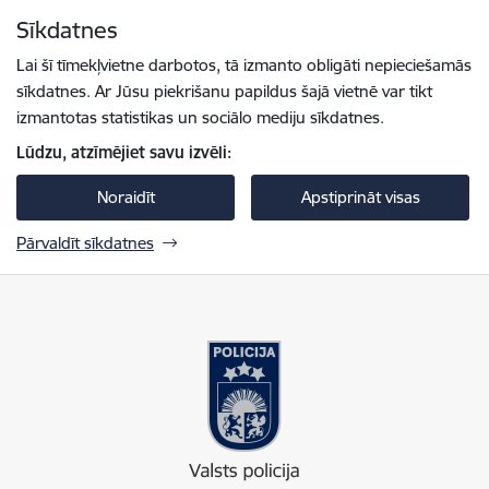
Pāriet uz lapas saturu
Sīkdatnes
Spied
lai meklētu
Enter
Lai šī tīmekļvietne darbotos, tā izmanto obligāti nepieciešamās
sīkdatnes. Ar Jūsu piekrišanu papildus šajā vietnē var tikt
izmantotas statistikas un sociālo mediju sīkdatnes.
Lūdzu, atzīmējiet savu izvēli:
Noraidīt
Apstiprināt visas
Pārvaldīt sīkdatnes
Valsts policija