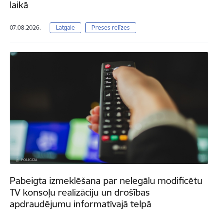
laikā
07.08.2026.
Latgale
Preses relīzes
Pabeigta izmeklēšana par nelegālu modificētu
TV konsoļu realizāciju un drošības
apdraudējumu informatīvajā telpā