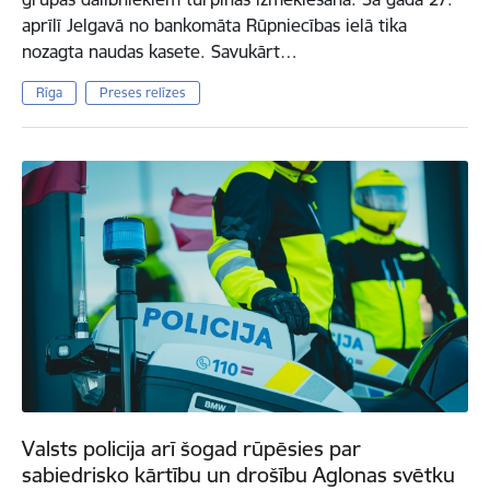
aprīlī Jelgavā no bankomāta Rūpniecības ielā tika
nozagta naudas kasete. Savukārt…
Rīga
Preses relīzes
Valsts policija arī šogad rūpēsies par
sabiedrisko kārtību un drošību Aglonas svētku