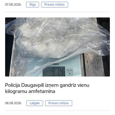
07.08.2026.
Rīga
Preses relīzes
Policija Daugavpilī izņem gandrīz vienu
kilogramu amfetamīna
06.08.2026.
Latgale
Preses relīzes