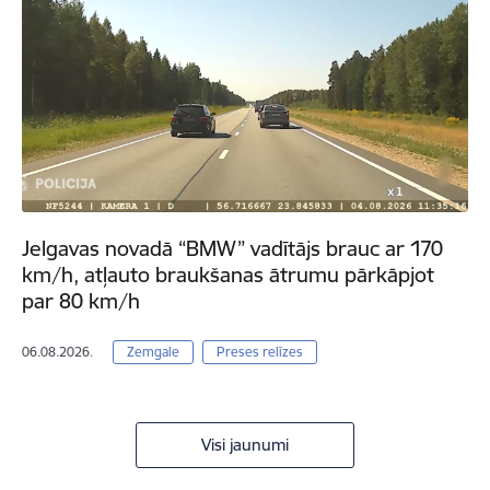
Jelgavas novadā “BMW” vadītājs brauc ar 170
km/h, atļauto braukšanas ātrumu pārkāpjot
par 80 km/h
06.08.2026.
Zemgale
Preses relīzes
Visi jaunumi