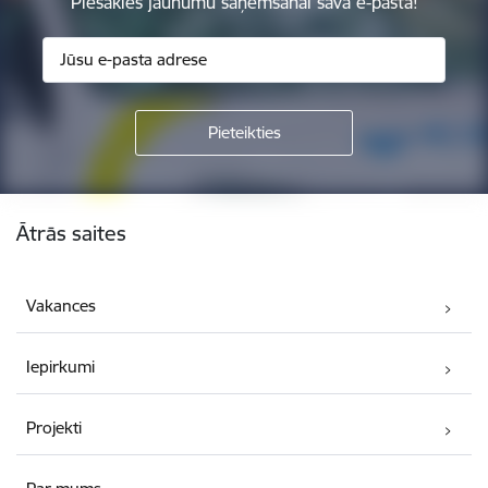
Piesakies jaunumu saņemšanai savā e-pastā!
Kājene
Ātrās saites
Vakances
Iepirkumi
Projekti