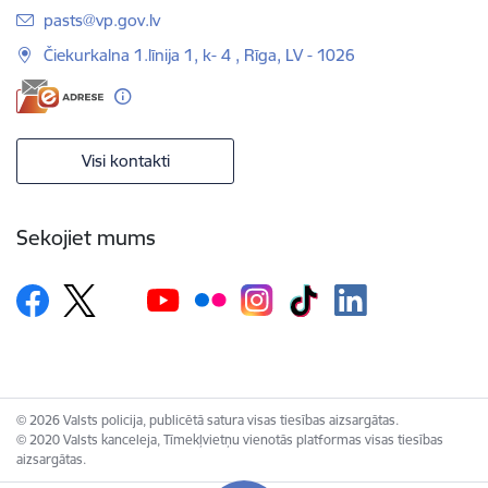
E-pasts:
pasts@vp.gov.lv
Čiekurkalna 1.līnija 1, k- 4 , Rīga, LV - 1026
Visi kontakti
Sekojiet mums
© 2026 Valsts policija, publicētā satura visas tiesības aizsargātas.
© 2020 Valsts kanceleja, Tīmekļvietņu vienotās platformas visas tiesības
aizsargātas.