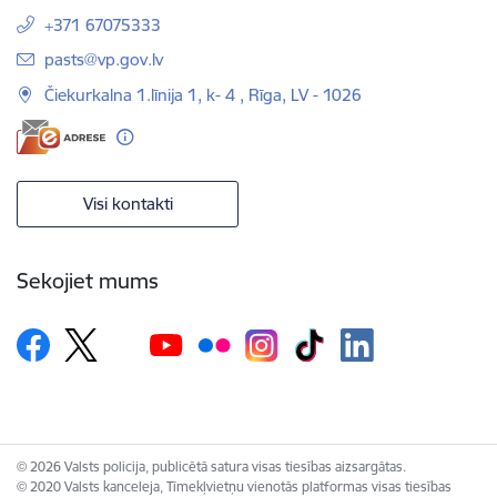
+371 67075333
E-pasts:
pasts@vp.gov.lv
Čiekurkalna 1.līnija 1, k- 4 , Rīga, LV - 1026
Visi kontakti
Sekojiet mums
© 2026 Valsts policija, publicētā satura visas tiesības aizsargātas.
© 2020 Valsts kanceleja, Tīmekļvietņu vienotās platformas visas tiesības