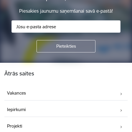
Piesakies jaunumu saņemšanai savā e-pastā!
Kājene
Ātrās saites
Vakances
Iepirkumi
Projekti