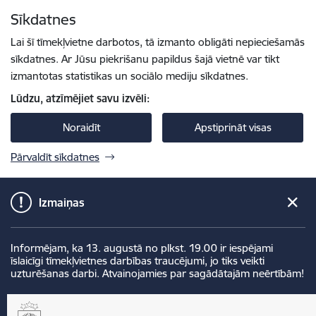
Pāriet uz lapas saturu
Sīkdatnes
Spied
lai meklētu
Enter
Lai šī tīmekļvietne darbotos, tā izmanto obligāti nepieciešamās
sīkdatnes. Ar Jūsu piekrišanu papildus šajā vietnē var tikt
izmantotas statistikas un sociālo mediju sīkdatnes.
Lūdzu, atzīmējiet savu izvēli:
Noraidīt
Apstiprināt visas
Pārvaldīt sīkdatnes
Izmaiņas
Informējam, ka 13. augustā no plkst. 19.00 ir iespējami
īslaicīgi tīmekļvietnes darbības traucējumi, jo tiks veikti
uzturēšanas darbi. Atvainojamies par sagādātajām neērtībām!