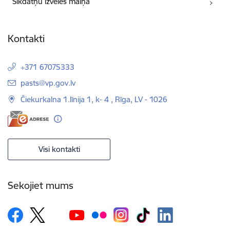
Sīkdatņu izvēles maiņa
Kontakti
+371 67075333
E-pasts:
pasts@vp.gov.lv
Čiekurkalna 1.līnija 1, k- 4 , Rīga, LV - 1026
Visi kontakti
Sekojiet mums