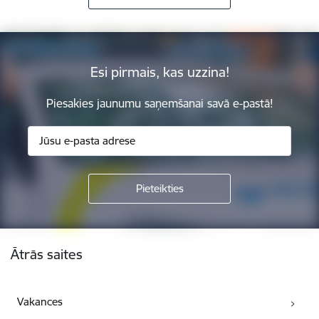
Esi pirmais, kas uzzina!
Piesakies jaunumu saņemšanai savā e-pastā!
Kājene
Ātrās saites
Vakances