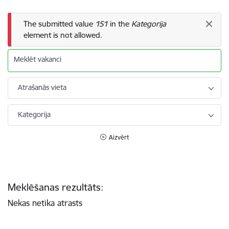
Kļūdas ziņojums
The submitted value
151
in the
Kategorija
element is not allowed.
Meklēt vakanci
Atrašanās vieta
Kategorija
Aizvērt
Meklēšanas rezultāts:
Nekas netika atrasts