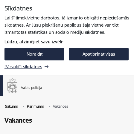
Pāriet uz lapas saturu
Sīkdatnes
Spied
lai meklētu
Enter
Lai šī tīmekļvietne darbotos, tā izmanto obligāti nepieciešamās
sīkdatnes. Ar Jūsu piekrišanu papildus šajā vietnē var tikt
izmantotas statistikas un sociālo mediju sīkdatnes.
Lūdzu, atzīmējiet savu izvēli:
Noraidīt
Apstiprināt visas
Pārvaldīt sīkdatnes
Sākums
Par mums
Vakances
Vakances