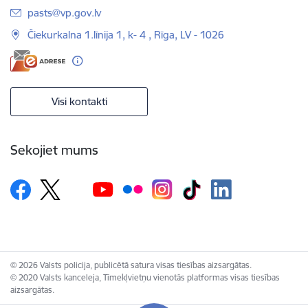
E-pasts:
pasts@vp.gov.lv
Čiekurkalna 1.līnija 1, k- 4 , Rīga, LV - 1026
Visi kontakti
Sekojiet mums
© 2026 Valsts policija, publicētā satura visas tiesības aizsargātas.
© 2020 Valsts kanceleja, Tīmekļvietņu vienotās platformas visas tiesības
aizsargātas.