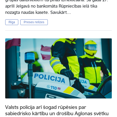
aprīlī Jelgavā no bankomāta Rūpniecības ielā tika
nozagta naudas kasete. Savukārt…
Rīga
Preses relīzes
Valsts policija arī šogad rūpēsies par
sabiedrisko kārtību un drošību Aglonas svētku