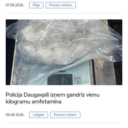
07.08.2026.
Rīga
Preses relīzes
Policija Daugavpilī izņem gandrīz vienu
kilogramu amfetamīna
06.08.2026.
Latgale
Preses relīzes