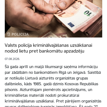
Valsts policija kriminālvajāšanas uzsākšanai
nodod lietu pret bankomātu apzadzēju
07.08.2026.
Šā gada aprīlī un maijā likumsargi saņēma informāciju
par zādzībām no bankomātiem Rīgā un Jelgavā. Saistībā
ar notikušo Lietuvā aizturēts organizētas grupas
dalībnieks, kāds 1985. gadā dzimis Kosovas Republikas
pilsonis. Aizturētajam piemērots apcietinājums, un
krimināllietas materiāli nodoti prokuratūrai
kriminālvajāšanas uzsākšanai. Pret pārējiem organizētās
grupas dalībniekiem turpinās izmeklēšana. Šā gada 27.