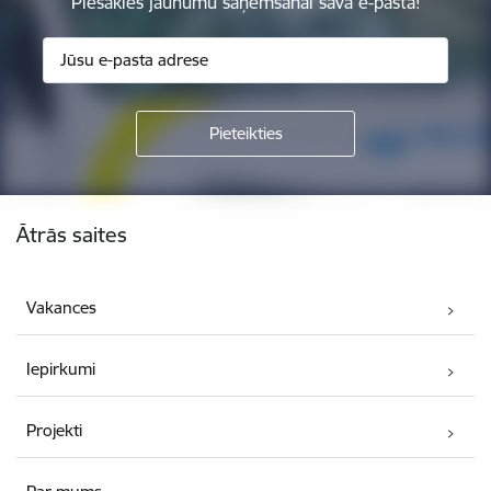
Piesakies jaunumu saņemšanai savā e-pastā!
Kājene
Ātrās saites
Vakances
Iepirkumi
Projekti