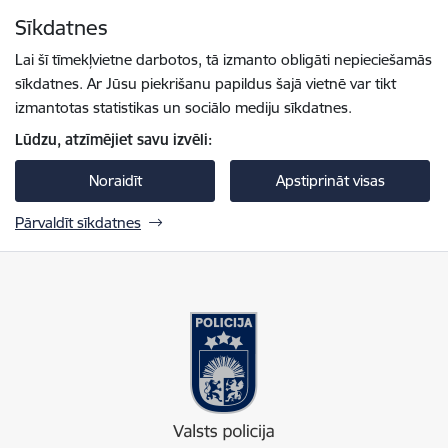
Pāriet uz lapas saturu
Sīkdatnes
Spied
lai meklētu
Enter
Lai šī tīmekļvietne darbotos, tā izmanto obligāti nepieciešamās
sīkdatnes. Ar Jūsu piekrišanu papildus šajā vietnē var tikt
izmantotas statistikas un sociālo mediju sīkdatnes.
Lūdzu, atzīmējiet savu izvēli:
Noraidīt
Apstiprināt visas
Pārvaldīt sīkdatnes
Valsts policija