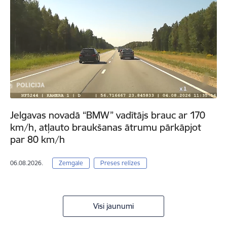
Jelgavas novadā “BMW” vadītājs brauc ar 170
km/h, atļauto braukšanas ātrumu pārkāpjot
par 80 km/h
06.08.2026.
Zemgale
Preses relīzes
Visi jaunumi