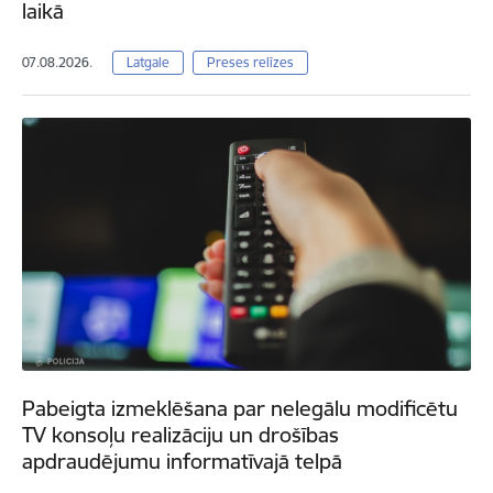
laikā
07.08.2026.
Latgale
Preses relīzes
Pabeigta izmeklēšana par nelegālu modificētu
TV konsoļu realizāciju un drošības
apdraudējumu informatīvajā telpā