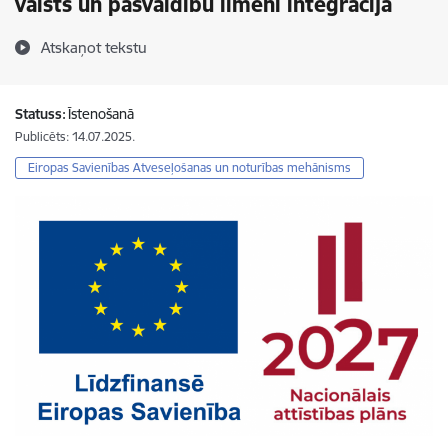
valsts un pašvaldību līmenī integrācija
Atskaņot tekstu
Statuss:
Īstenošanā
Publicēts: 14.07.2025.
Eiropas Savienības Atveseļošanas un noturības mehānisms