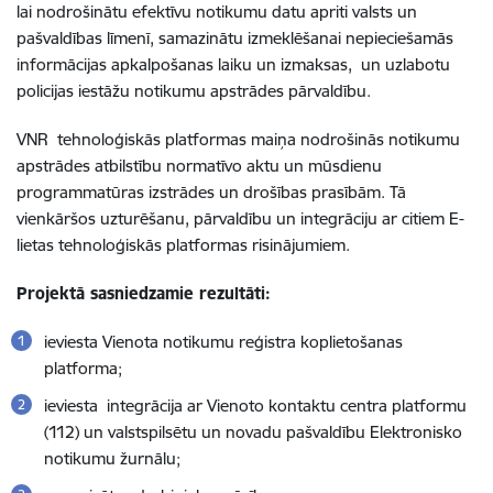
lai nodrošinātu efektīvu notikumu datu apriti valsts un
pašvaldības līmenī, samazinātu izmeklēšanai nepieciešamās
informācijas apkalpošanas laiku un izmaksas, un uzlabotu
policijas iestāžu notikumu apstrādes pārvaldību.
VNR tehnoloģiskās platformas maiņa nodrošinās notikumu
apstrādes atbilstību normatīvo aktu un mūsdienu
programmatūras izstrādes un drošības prasībām. Tā
vienkāršos uzturēšanu, pārvaldību un integrāciju ar citiem E-
lietas tehnoloģiskās platformas risinājumiem.
Projektā sasniedzamie rezultāti:
ieviesta Vienota notikumu reģistra koplietošanas
platforma;
ieviesta integrācija ar Vienoto kontaktu centra platformu
(112) un valstspilsētu un novadu pašvaldību Elektronisko
notikumu žurnālu;