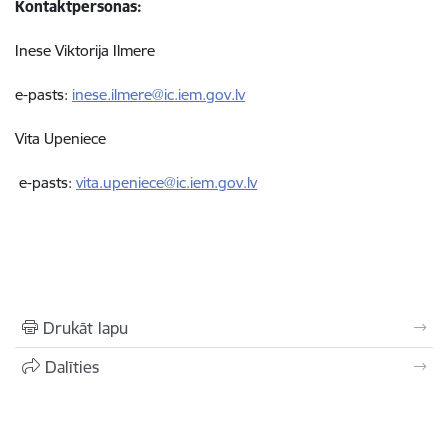
Kontaktpersonas:
Inese Viktorija Ilmere
e-pasts:
inese.ilmere@ic.iem.gov.lv
Vita Upeniece
e-pasts:
vita.upeniece@ic.iem.gov.lv
Drukāt lapu
Dalīties