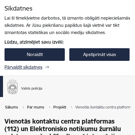
Pāriet uz lapas saturu
Sīkdatnes
Spied
lai meklētu
Enter
Lai šī tīmekļvietne darbotos, tā izmanto obligāti nepieciešamās
sīkdatnes. Ar Jūsu piekrišanu papildus šajā vietnē var tikt
izmantotas statistikas un sociālo mediju sīkdatnes.
Lūdzu, atzīmējiet savu izvēli:
Noraidīt
Apstiprināt visas
Pārvaldīt sīkdatnes
Sākums
Par mums
Projekti
Vienotās kontaktu centra platformas 
Vienotās kontaktu centra platformas
(112) un Elektronisko notikumu žurnālu