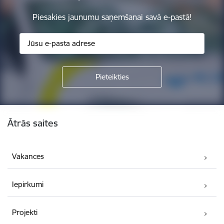
Piesakies jaunumu saņemšanai savā e-pastā!
Kājene
Ātrās saites
Vakances
Iepirkumi
Projekti