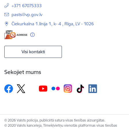
+371 67075333
E-pasts:
pasts@vp.gov.lv
Čiekurkalna 1.līnija 1, k- 4 , Rīga, LV - 1026
Visi kontakti
Sekojiet mums
© 2026 Valsts policija, publicētā satura visas tiesības aizsargātas.
© 2020 Valsts kanceleja, Tīmekļvietņu vienotās platformas visas tiesības