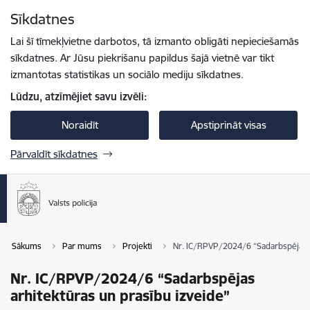
Pāriet uz lapas saturu
Sīkdatnes
Spied
lai meklētu
Enter
Lai šī tīmekļvietne darbotos, tā izmanto obligāti nepieciešamās
sīkdatnes. Ar Jūsu piekrišanu papildus šajā vietnē var tikt
izmantotas statistikas un sociālo mediju sīkdatnes.
Lūdzu, atzīmējiet savu izvēli:
Noraidīt
Apstiprināt visas
Pārvaldīt sīkdatnes
Sākums
Par mums
Projekti
Nr. IC/RPVP/2024/6 “Sadarbspējas a
Nr. IC/RPVP/2024/6 “Sadarbspējas
arhitektūras un prasību izveide”