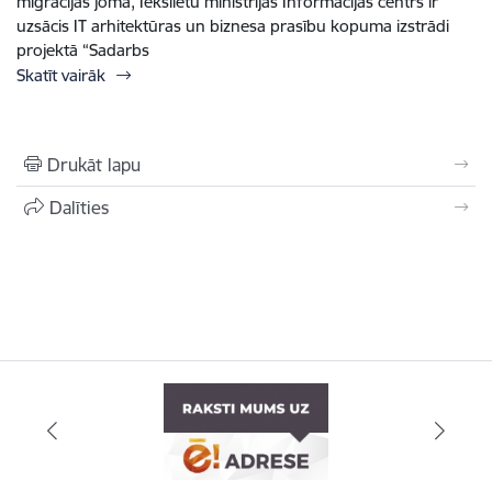
migrācijas jomā, Iekšlietu ministrijas Informācijas centrs ir
uzsācis IT arhitektūras un biznesa prasību kopuma izstrādi
projektā “Sadarbs
Skatīt vairāk
Drukāt lapu
Dalīties