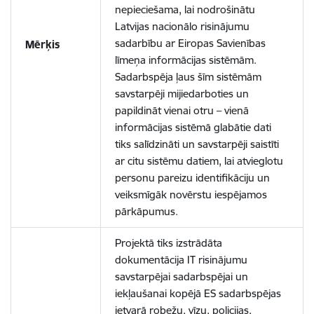
nepieciešama, lai nodrošinātu
Latvijas nacionālo risinājumu
sadarbību ar Eiropas Savienības
Mērķis
līmeņa informācijas sistēmām.
Sadarbspēja ļaus šīm sistēmām
savstarpēji mijiedarboties un
papildināt vienai otru – vienā
informācijas sistēmā glabātie dati
tiks salīdzināti un savstarpēji saistīti
ar citu sistēmu datiem, lai atvieglotu
personu pareizu identifikāciju un
veiksmīgāk novērstu iespējamos
pārkāpumus.
Projektā tiks izstrādāta
dokumentācija IT risinājumu
savstarpējai sadarbspējai un
iekļaušanai kopējā ES sadarbspējas
ietvarā robežu, vīzu, policijas,