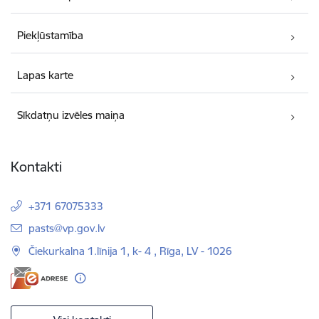
Piekļūstamība
Lapas karte
Sīkdatņu izvēles maiņa
Kontakti
+371 67075333
E-pasts:
pasts@vp.gov.lv
Čiekurkalna 1.līnija 1, k- 4 , Rīga, LV - 1026