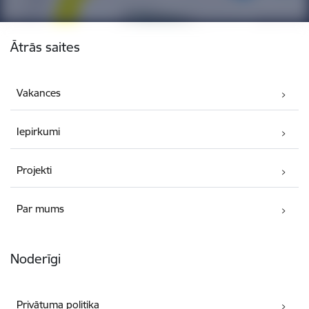
Kājene
Ātrās saites
Vakances
Iepirkumi
Projekti
Par mums
Noderīgi
Privātuma politika