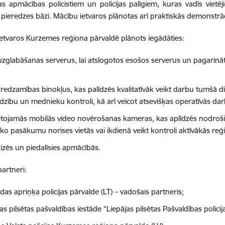
tas apmācības policistiem un policijas palīgiem, kuras vadīs vietēj
 pieredzes bāzi. Mācību ietvaros plānotas arī praktiskās demonstrāc
ietvaros Kurzemes reģiona pārvaldē plānots iegādāties:
uzglabāšanas serverus, lai atslogotos esošos serverus un pagarinā
redzamības binokļus, kas palīdzēs kvalitatīvāk veikt darbu tumšā die
dzību un mednieku kontroli, kā arī veicot atsevišķas operatīvās dar
etojamās mobilās video novērošanas kameras, kas aplīdzēs nodrošin
sko pasākumu norises vietās vai ikdienā veikt kontroli aktīvākās reģ
izēs un piedalīsies apmācībās.
partneri:
das apriņķa policijas pārvalde (LT) – vadošais partneris;
as pilsētas pašvaldības iestāde “Liepājas pilsētas Pašvaldības policija