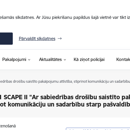
iešamās sīkdatnes. Ar Jūsu piekrišanu papildus šajā vietnē var tikt i
Pārvaldīt sīkdatnes
Pakalpojumi
Aktualitātes
Kā ziņot policijai
Kontak
iedrības drošību saistīto pakalpojumu attīstība, stiprinot komunikāciju un sadarbību
1 SCAPE II "Ar sabiedrības drošību saistīto pa
not komunikāciju un sadarbību starp pašvaldīb
stenošanā