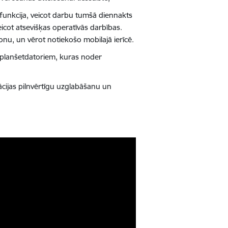
funkcija, veicot darbu tumšā diennakts
eicot atsevišķas operatīvās darbības.
onu, un vērot notiekošo mobilajā ierīcē.
planšetdatoriem, kuras noder
cijas pilnvērtīgu uzglabāšanu un