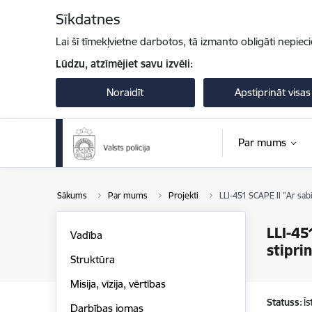
Pāriet uz lapas saturu
Sīkdatnes
Lai šī tīmekļvietne darbotos, tā izmanto obligāti nepiec
Lūdzu, atzīmējiet savu izvēli:
Noraidīt
Apstiprināt visas
Par mums
Sākums
Par mums
Projekti
LLI-451 SCAPE II "Ar sab
LLI-45
Vadība
stipri
Struktūra
Misija, vīzija, vērtības
Statuss:
Ī
Darbības jomas