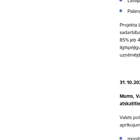
Latvij
Palan
Projekta
sadarbība
85% jeb 4
ilgtspējī
uzņēmējd
31.10.20
Mums, Va
atskatīti
Valsts po
aprīkojum
monit