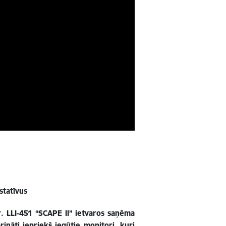
statīvus
. LLI-451 “SCAPE II” ietvaros saņēma
rināti iepriekš iegūtie monitori, kuri