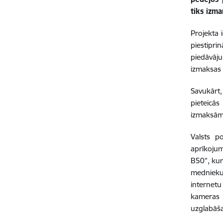
tiks izm
Projekta 
piestipr
piedāvāju
izmaksas 
Savukārt,
pieteicās
izmaksām
Valsts p
aprīkoju
B50”, kur
mednieku 
internet
kameras 
uzglabāša