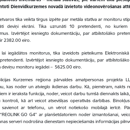
antoti Dienvidkurzemes novadā izvietoto videonovērošanas attēl
ietvaros tika veikta tirgus izpēte par metāla statīva ar monitoru st
ināti deviņi ekrāni. Tika uzrunāti 10 pretendenti, no kuriem
mus. Izvērtējot iesniegto dokumentāciju, par atbilstošāko prete
ir 2382.00 eiro.
 lai iegādātos monitorus, tika izveidots pieteikums Elektroniskā
 pretendenti. Izvērtējot iesniegto dokumentāciju, par atbilstošāko
 deviņu monitoru iegādei –
5625.00 eiro.
olicijas Kurzemes reģiona pārvaldes amatpersonas projekta LLI
mu, kas noder un atvieglo ikdienas darbu. Kā, piemēram,
nakts r
iem ir ieraksta funkcija, noder, veicot darbu tumšā diennakts laikā
kontroli, kā arī veicot atsevišķas operatīvās darbības. Binokļu
u savienot ar telefonu, un vērot notiekošo mobilajā ierīcē. P
“REOLINK GO G4” ar planšetdatoriem noder izmantošanai, veicot
nas serveri nodrošina dienestam nepieciešamās informācijas pilnv