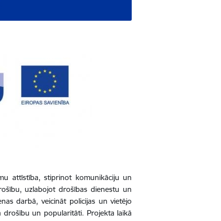
u attīstība, stiprinot komunikāciju un
rošību, uzlabojot drošības dienestu un
as darbā, veicināt policijas un vietējo
na drošību un popularitāti.
Projekta laikā