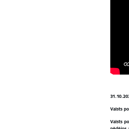
31.10.20
Valsts po
Valsts p
pēdējos 