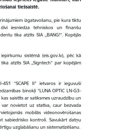
ošanai tiešsaistē.
iprinājumiem izgatavošanu, pie kura tiktu
 divi iesniedza tehniskos un finanšu
ndentu tika atzīts SIA „BANG!“. Kopējās
 iepirkumu sistēmā (eis.gov.lv), pēc kā
 tika atzīts
SIA „Signtech“ par kopējām
-451 “SCAPE II” ietvaros ir ieguvuši
edzamības binokļi “LUNA OPTIC LN-G3-
, kas saistīts ar satiksmes uzraudzību un
s var novietot uz statīva, caur bezvada
ārvietojamās mobilās videonovērošanas
 sabiedrisko kontroli. Savukārt datņu
ērtīgu uzglabāšanu un sistematizēšanu.