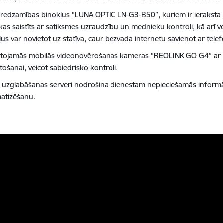
 redzamības binokļus “LUNA OPTIC LN-G3-B50”, kuriem ir ieraksta 
 kas saistīts ar satiksmes uzraudzību un mednieku kontroli, kā arī v
us var novietot uz statīva, caur bezvada internetu savienot ar telef
etojamās mobilās videonovērošanas kameras “REOLINK GO G4” ar 
ošanai, veicot sabiedrisko kontroli.
 uzglabāšanas serveri nodrošina dienestam nepieciešamās informā
matizēšanu.