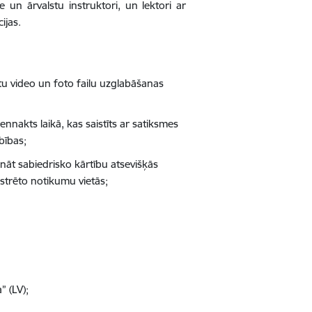
ie un ārvalstu instruktori, un lektori ar
ijas.
tu video un foto failu uzglabāšanas
nnakts laikā, kas saistīts ar satiksmes
bības;
āt sabiedrisko kārtību atsevišķās
istrēto notikumu vietās;
” (LV);