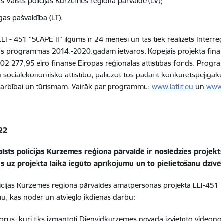
as Valsts policijas Kurzemes reģiona pārvalde (LV);
gas pašvaldība (LT).
LLI - 451 "SCAPE II"
ilgums ir 24 mēneši un tas tiek realizēts Interr
s programmas 2014.-2020.gadam ietvaros. Kopējais projekta finan
02 277,95 eiro finansē Eiropas reģionālās attīstības fonds. Prog
gu sociālekonomisko attīstību, palīdzot tos padarīt konkurētspējīgāk
arbībai un tūrismam. Vairāk par programmu:
www.latlit.eu
un
www
22
lsts policijas Kurzemes reģiona pārvaldē ir noslēdzies projekt
es uz projekta laikā iegūto aprīkojumu un to pielietošanu dzīvē
licijas Kurzemes reģiona pārvaldes amatpersonas projekta LLI-451 “S
u, kas noder un atvieglo ikdienas darbu:
orus, kuri tiks izmantoti Dienvidkurzemes novadā izvietoto videonov