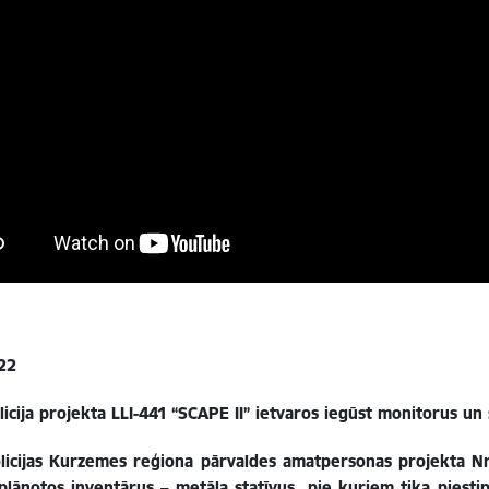
22
licija projekta
LLI-441
“SCAPE II” ietvaros iegūst monitorus un 
olicijas Kurzemes reģiona pārvaldes amatpersonas projekta Nr
plānotos inventārus –
metāla statīvus, pie kuriem tika piestip