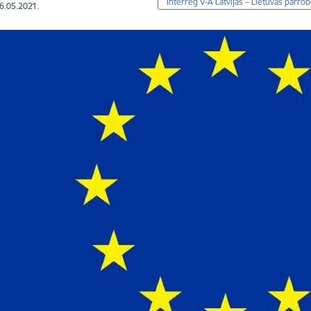
Interreg V-A Latvijas – Lietuvas pā
26.05.2021.