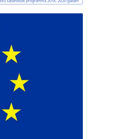
rrobežu sadarbības programma 2014.-2020.gadam