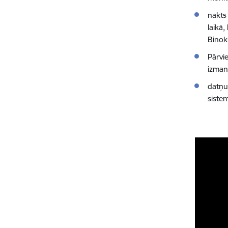
nakts
laikā,
Binokļ
Pārvi
izmant
datņu
siste