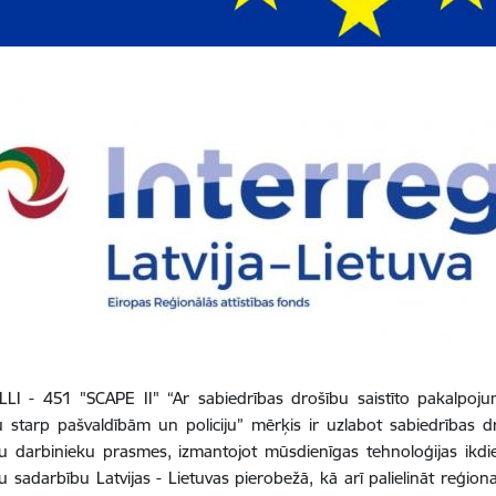
LLI - 451 "SCAPE II"
“Ar sabiedrības drošību saistīto pakalpojum
 starp pašvaldībām un policiju” mērķis ir uzlabot sabiedrības d
u darbinieku prasmes, izmantojot mūsdienīgas tehnoloģijas ikdien
u sadarbību Latvijas - Lietuvas pierobežā, kā arī palielināt reģio