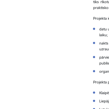
tiks rīko
praktisko
Projekta 
datu 
laiku;
nakts 
uzrau
pārvi
publi
organ
Projekta 
Klaipē
Liepāj