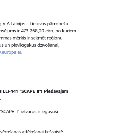
eg V-A Latvijas – Lietuvas pārrobežu
sējums ir 473 268,20 eiro, no kuriem
rammas mērķis ir sekmēt reģionu
us un pievilcīgākus dzīvošanai,
.europa.eu
s LLI-441 “SCAPE II”! Piedāvājam
.
CAPE II” ietvaros ir ieguvuši
ērošanas attēlošanai tiešsaistē,