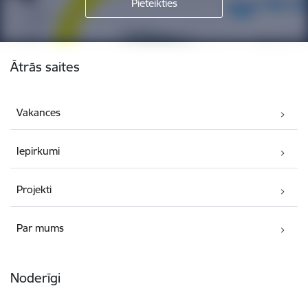
Kājene
Ātrās saites
Vakances
Iepirkumi
Projekti
Par mums
Noderīgi