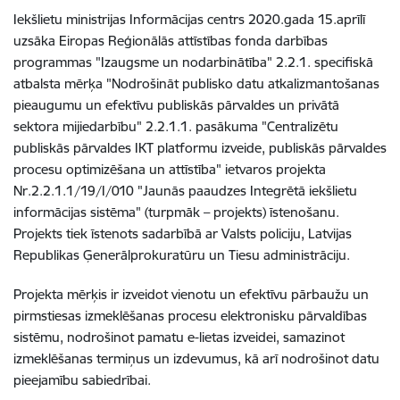
Iekšlietu ministrijas Informācijas centrs 2020.gada 15.aprīlī
uzsāka Eiropas Reģionālās attīstības fonda darbības
programmas "Izaugsme un nodarbinātība" 2.2.1. specifiskā
atbalsta mērķa "Nodrošināt publisko datu atkalizmantošanas
pieaugumu un efektīvu publiskās pārvaldes un privātā
sektora mijiedarbību" 2.2.1.1. pasākuma "Centralizētu
publiskās pārvaldes IKT platformu izveide, publiskās pārvaldes
procesu optimizēšana un attīstība" ietvaros projekta
Nr.2.2.1.1/19/I/010 "Jaunās paaudzes Integrētā iekšlietu
informācijas sistēma" (turpmāk – projekts) īstenošanu.
Projekts tiek īstenots sadarbībā ar Valsts policiju, Latvijas
Republikas Ģenerālprokuratūru un Tiesu administrāciju.
Projekta mērķis ir izveidot vienotu un efektīvu pārbaužu un
pirmstiesas izmeklēšanas procesu elektronisku pārvaldības
sistēmu, nodrošinot pamatu e-lietas izveidei, samazinot
izmeklēšanas termiņus un izdevumus, kā arī nodrošinot datu
pieejamību sabiedrībai.