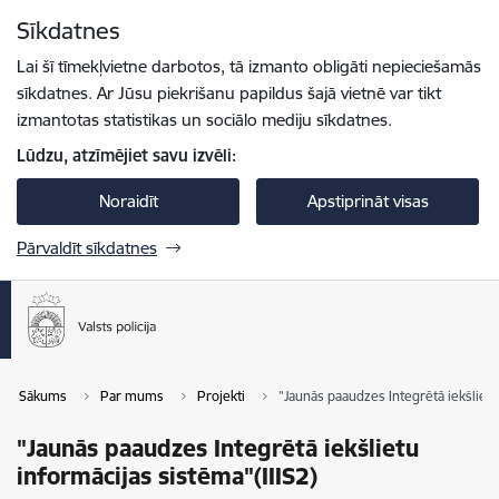
Pāriet uz lapas saturu
Sīkdatnes
Spied
lai meklētu
Enter
Lai šī tīmekļvietne darbotos, tā izmanto obligāti nepieciešamās
sīkdatnes. Ar Jūsu piekrišanu papildus šajā vietnē var tikt
izmantotas statistikas un sociālo mediju sīkdatnes.
Lūdzu, atzīmējiet savu izvēli:
Noraidīt
Apstiprināt visas
Pārvaldīt sīkdatnes
Sākums
Par mums
Projekti
"Jaunās paaudzes Integrētā iekšlietu
"Jaunās paaudzes Integrētā iekšlietu
informācijas sistēma"(IIIS2)