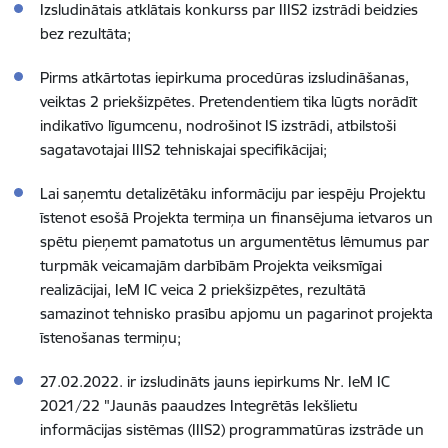
Izsludinātais atklātais konkurss par IIIS2 izstrādi beidzies
bez rezultāta;
Pirms atkārtotas iepirkuma procedūras izsludināšanas,
veiktas 2 priekšizpētes. Pretendentiem tika lūgts norādīt
indikatīvo līgumcenu, nodrošinot IS izstrādi, atbilstoši
sagatavotajai IIIS2 tehniskajai specifikācijai;
Lai saņemtu detalizētāku informāciju par iespēju Projektu
īstenot esošā Projekta termiņa un finansējuma ietvaros un
spētu pieņemt pamatotus un argumentētus lēmumus par
turpmāk veicamajām darbībām Projekta veiksmīgai
realizācijai, IeM IC veica 2 priekšizpētes, rezultātā
samazinot tehnisko prasību apjomu un pagarinot projekta
īstenošanas termiņu;
27.02.2022. ir izsludināts jauns iepirkums Nr. IeM IC
2021/22 "Jaunās paaudzes Integrētās Iekšlietu
informācijas sistēmas (IIIS2) programmatūras izstrāde un