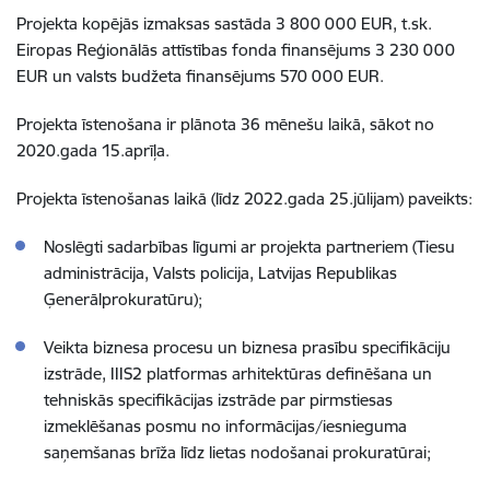
Projekta kopējās izmaksas sastāda 3 800 000 EUR, t.sk.
Eiropas Reģionālās attīstības fonda finansējums 3 230 000
EUR un valsts budžeta finansējums 570 000 EUR.
Projekta īstenošana ir plānota 36 mēnešu laikā, sākot no
2020.gada 15.aprīļa.
Projekta īstenošanas laikā (līdz 2022.gada 25.jūlijam) paveikts:
Noslēgti sadarbības līgumi ar projekta partneriem (Tiesu
administrācija, Valsts policija, Latvijas Republikas
Ģenerālprokuratūru);
Veikta biznesa procesu un biznesa prasību specifikāciju
izstrāde, IIIS2 platformas arhitektūras definēšana un
tehniskās specifikācijas izstrāde par pirmstiesas
izmeklēšanas posmu no informācijas/iesnieguma
saņemšanas brīža līdz lietas nodošanai prokuratūrai;