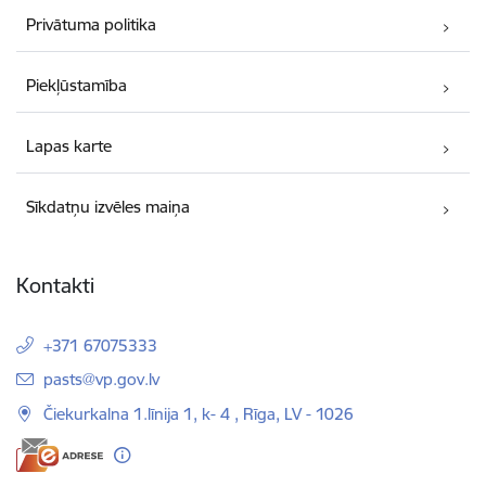
Privātuma politika
Piekļūstamība
Lapas karte
Sīkdatņu izvēles maiņa
Kontakti
+371 67075333
E-pasts:
pasts@vp.gov.lv
Čiekurkalna 1.līnija 1, k- 4 , Rīga, LV - 1026