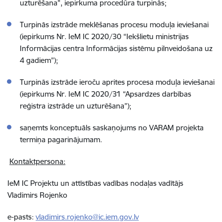
uzturēšana", iepirkuma procedūra turpinās;
Turpinās izstrāde meklēšanas procesu moduļa ieviešanai
(iepirkums Nr. IeM IC 2020/30 “Iekšlietu ministrijas
Informācijas centra Informācijas sistēmu pilnveidošana uz
4 gadiem”);
Turpinās izstrāde ieroču aprites procesa moduļa ieviešanai
(iepirkums Nr. IeM IC 2020/31 “Apsardzes darbības
reģistra izstrāde un uzturēšana”);
saņemts konceptuāls saskaņojums no VARAM projekta
termiņa pagarinājumam.
Kontaktpersona:
IeM IC Projektu un attīstības vadības nodaļas vadītājs
Vladimirs Rojenko
e-pasts:
vladimirs.rojenko@ic.iem.gov.lv