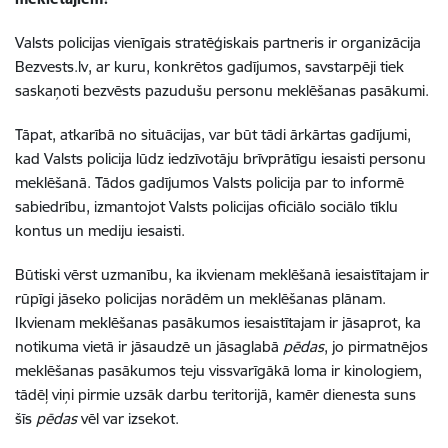
Valsts policijas vienīgais stratēģiskais partneris ir organizācija
Bezvests.lv, ar kuru, konkrētos gadījumos, savstarpēji tiek
saskaņoti bezvēsts pazudušu personu meklēšanas pasākumi.
Tāpat, atkarībā no situācijas, var būt tādi ārkārtas gadījumi,
kad Valsts policija lūdz iedzīvotāju brīvprātīgu iesaisti personu
meklēšanā. Tādos gadījumos Valsts policija par to informē
sabiedrību, izmantojot Valsts policijas oficiālo sociālo tīklu
kontus un mediju iesaisti.
Būtiski vērst uzmanību, ka ikvienam meklēšanā iesaistītajam ir
rūpīgi jāseko policijas norādēm un meklēšanas plānam.
Ikvienam meklēšanas pasākumos iesaistītajam ir jāsaprot, ka
notikuma vietā ir jāsaudzē un jāsaglabā
pēdas
, jo pirmatnējos
meklēšanas pasākumos teju vissvarīgākā loma ir kinologiem,
tādēļ viņi pirmie uzsāk darbu teritorijā, kamēr dienesta suns
šīs
pēdas
vēl var izsekot.