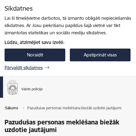
Pāriet uz lapas saturu
Sīkdatnes
Spied
lai meklētu
Enter
Lai šī tīmekļvietne darbotos, tā izmanto obligāti nepieciešamās
sīkdatnes. Ar Jūsu piekrišanu papildus šajā vietnē var tikt
izmantotas statistikas un sociālo mediju sīkdatnes.
Lūdzu, atzīmējiet savu izvēli:
Noraidīt
Apstiprināt visas
Pārvaldīt sīkdatnes
Sākums
Pazudušas personas meklēšana biežāk uzdotie jautājumi
Pazudušas personas meklēšana biežāk
uzdotie jautājumi