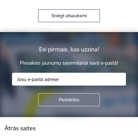
Sniegt atsauksmi
Esi pirmais, kas uzzina!
Piesakies jaunumu saņemšanai savā e-pastā!
Kājene
Ātrās saites