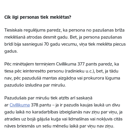
Cik ilgi personas tiek meklētas?
Tiesiskais regulējums paredz, ka persona no pazušanas brīža
meklēšanā atrodas desmit gadu. Bet, ja persona pazušanas
brīdī bija sasniegusi 70 gadu vecumu, viņa tiek meklēta piecus
gadus.
Pēc minētajiem termiņiem Civillikuma 377.pants paredz, ka
tiesa pēc ieinteresēto personu (radinieku u.c.), bet, ja tādu
nav, pēc pazudušā mantas aizgādņa vai prokurora lūguma
pazudušo izsludina par mirušu.
Pazudušais par mirušu tiek atzīts arī saskaņā
ar
Civillikuma
378.pantu – ja ir pazudis kaujas laukā un divu
gadu laikā no karadarbības izbeigšanās nav ziņu par viņu, ja
atradies uz bojā gājuša kuģa vai lidmašīnas vai nokļuvis citās
nāves briesmās un sešu mēnešu laikā par viņu nav ziņu.