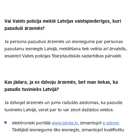
Vai Valsts policija meklē Latvijas valstspiederīgos, kuri
pazuduši ārzemēs?
Ja persona pazudusi ārzemēs un iesniegums par personas
pazušanu iesniegts Latvijā, meklēšana tiek veikta arī ārvalstīs,
iesaistot Valsts policijas Starptautiskās sadarbības pārvaldi.
Kas jādara, ja es dzīvoju ārzemēs, bet man liekas, ka
pazudis tuvinieks Latvijā?
Ja dzīvojat ārzemēs un jums radušās aizdomas, ka pazudis
tuvinieks Latvijā, varat par to var ziņot dažādos veidos.
elektroniski portālā
www.latvija.lv
, izmantojot
e-adresi
.
Tādējādi iesniegums tiks iesniegts, izmantojot kvalificētu