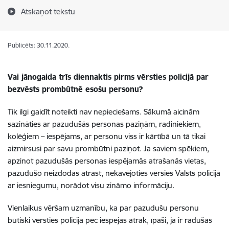
Atskaņot tekstu
Publicēts: 30.11.2020.
Vai jānogaida trīs diennaktis pirms vērsties policijā par
bezvēsts prombūtnē esošu personu?
Tik ilgi gaidīt noteikti nav nepieciešams. Sākumā aicinām
sazināties ar pazudušās personas paziņām, radiniekiem,
kolēģiem – iespējams, ar personu viss ir kārtībā un tā tikai
aizmirsusi par savu prombūtni paziņot. Ja saviem spēkiem,
apzinot pazudušās personas iespējamās atrašanās vietas,
pazudušo neizdodas atrast, nekavējoties vērsies Valsts policijā
ar iesniegumu, norādot visu zināmo informāciju.
Vienlaikus vēršam uzmanību, ka par pazudušu personu
būtiski vērsties policijā pēc iespējas ātrāk, īpaši, ja ir radušās