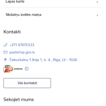
Lapas karte
Sīkdatņu izvēles maiņa
Kontakti
+371 67075333
E-pasts:
pasts@vp.gov.lv
Čiekurkalna 1.līnija 1, k- 4 , Rīga, LV - 1026
Visi kontakti
Sekojiet mums