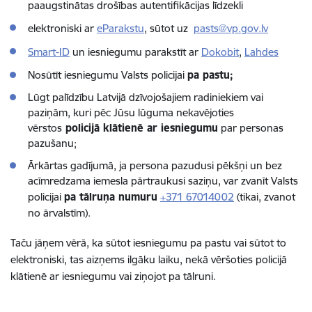
paaugstinātas drošības autentifikācijas līdzekli
elektroniski ar
eParakstu
, sūtot uz
pasts@vp.gov.lv
Smart-ID
un iesniegumu parakstīt ar
Dokobit
,
Lahdes
Nosūtīt iesniegumu Valsts policijai
pa pastu;
Lūgt palīdzību Latvijā dzīvojošajiem radiniekiem vai
paziņām, kuri pēc Jūsu lūguma nekavējoties
vērstos
policijā klātienē ar iesniegumu
par personas
pazušanu;
Ārkārtas gadījumā, ja persona pazudusi pēkšņi un bez
acīmredzama iemesla pārtraukusi saziņu, var zvanīt Valsts
policijai
pa tālruņa numuru
+371 67014002
(tikai, zvanot
no ārvalstīm).
Taču jāņem vērā, ka sūtot iesniegumu pa pastu vai sūtot to
elektroniski, tas aizņems ilgāku laiku, nekā vēršoties policijā
klātienē ar iesniegumu vai ziņojot pa tālruni.