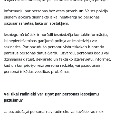
Informāciju par personas bez vēsts prombūtni Valsts policija
pieņem jebkurā diennakts laikā, neatkarīgi no personas
pazušanas vietas, laika un apstākļiem.
Iesniegumā būtiski ir norādīt iesniedzēja kontaktinformāciju,
lai nepieciešamības gadījumā policija ar iesniedzēju var
sazināties. Par pazudušo personu visbūtiskākais ir norādīt
pareizus personas datus (vārdu, uzvārdu, personas kodu vai
dzimšanas datus), deklarēto un faktisko dzīvesvietu, informēt,
kad un kur pēdējo reizi persona redzēta, vai pazudušajai
personai ir kādas veselības problēmas.
Vai tikai radinieki var ziņot par personas iespējamu
pazušanu?
Ja pazudušajai personai nav radinieku vai tuvākie radinieki