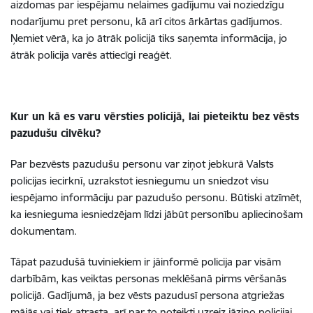
aizdomas par iespējamu nelaimes gadījumu vai noziedzīgu
nodarījumu pret personu, kā arī citos ārkārtas gadījumos.
Ņemiet vērā, ka jo ātrāk policijā tiks saņemta informācija, jo
ātrāk policija varēs attiecīgi reaģēt.
Kur un kā es varu vērsties policijā, lai pieteiktu bez vēsts
pazudušu cilvēku?
Par bezvēsts pazudušu personu var ziņot jebkurā Valsts
policijas iecirknī, uzrakstot iesniegumu un sniedzot visu
iespējamo informāciju par pazudušo personu. Būtiski atzīmēt,
ka iesnieguma iesniedzējam līdzi jābūt personību apliecinošam
dokumentam.
Tāpat pazudušā tuviniekiem ir jāinformē policija par visām
darbībām, kas veiktas personas meklēšanā pirms vēršanās
policijā. Gadījumā, ja bez vēsts pazudusī persona atgriežas
mājās vai tiek atrasta, arī par to noteikti uzreiz jāziņo policijai.