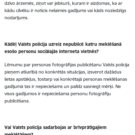
dzīvo ārzemēs, ziņot var jebkurš, kuram ir aizdomas, ka ar
kādu cilvēku ir noticis nelaimes gadījums vai kāds noziedzīgs
nodarījums.
Kādēļ Valsts policija uzreiz nepublicē katru meklēšanā
esošo personu sociālajās interneta vietnēs?
Lēmumu par personas fotogrāfijas publicēšanu Valsts policija
pieņem atkarībā no konkrētās situācijas, izsverot dažādus
lietas apstākļus, tostarp vai konkrētajā personas meklēšanas
gadījumā tas ir nepieciešams un palīdz sasniegt mērķi. Ne
visos gadījumos ir nepieciešama personu fotogrāfiju
publicēšana.
Vai Valsts policija sadarbojas ar brīvprātīgajiem
meklētājiem?