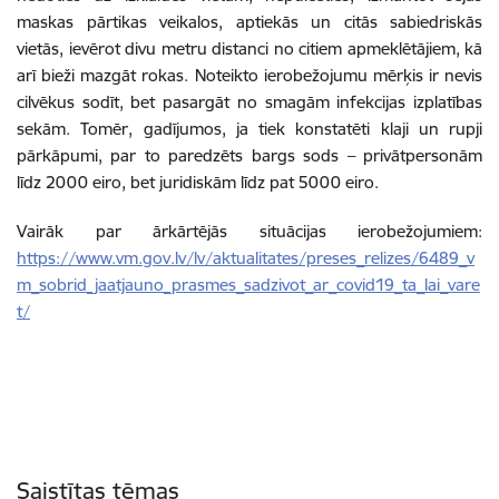
maskas pārtikas veikalos, aptiekās un citās sabiedriskās
vietās, ievērot divu metru distanci no citiem apmeklētājiem, kā
arī bieži mazgāt rokas. Noteikto ierobežojumu mērķis ir nevis
cilvēkus sodīt,
bet pasargāt no smagām infekcijas izplatības
sekām.
Tomēr, gadījumos, ja tiek konstatēti klaji un rupji
pārkāpumi, par to paredzēts bargs sods – privātpersonām
līdz 2000 eiro, bet juridiskām līdz pat 5000 eiro.
Vairāk par ārkārtējās situācijas ierobežojumiem:
https://www.vm.gov.lv/lv/aktualitates/preses_relizes/6489_v
m_sobrid_jaatjauno_prasmes_sadzivot_ar_covid19_ta_lai_vare
t/
Saistītas tēmas