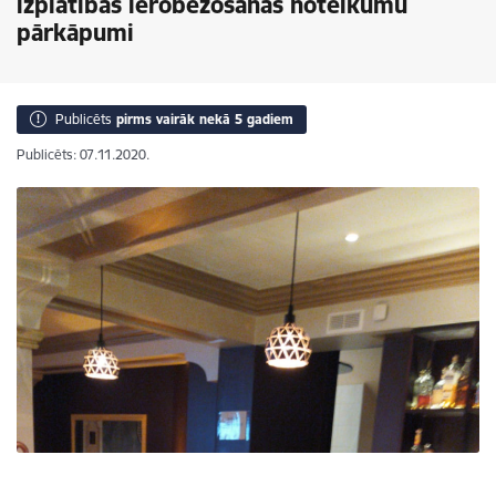
izplatības ierobežošanas noteikumu
pārkāpumi
Publicēts
pirms vairāk nekā 5 gadiem
Publicēts: 07.11.2020.