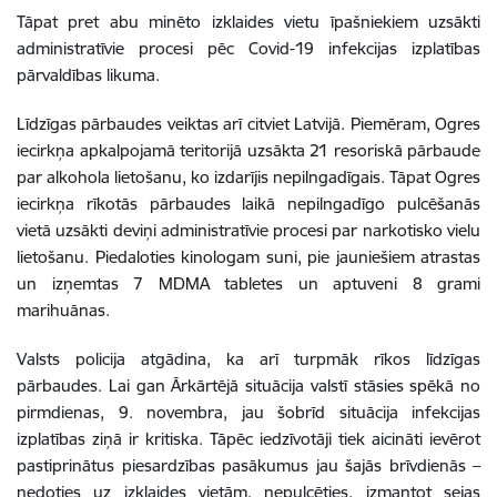
Tāpat pret
abu minēto izklaides viet
u īpašniekiem uzsākti
administratīvie procesi pēc Covid-19 infekcijas izplatības
pārvaldības likuma.
Līdzīgas pārbaudes veiktas arī citviet Latvijā. Piemēram, Ogres
iecirkņa apkalpojamā teritorijā uzsākta 21 resoriskā pārbaude
par alkohola lietošanu, ko izdarījis nepilngadīgais. Tāpat Ogres
iecirkņa rīkotās pārbaudes laikā nepilngadīgo pulcēšanās
vietā uzsākti deviņi administratīvie procesi par narkotisko vielu
lietošanu. Piedaloties kinologam suni, pie jauniešiem atrastas
un izņemtas 7 MDMA tabletes un aptuveni 8 grami
marihuānas.
Valsts policija atgādina, ka arī turpmāk rīkos līdzīgas
pārbaudes. Lai gan Ārkārtējā situācija valstī stāsies spēkā no
pirmdienas, 9. novembra, jau šobrīd situācija infekcijas
izplatības ziņā ir kritiska. Tāpēc iedzīvotāji tiek aicināti ievērot
pastiprinātus piesardzības pasākumus jau šajās brīvdienās –
nedoties uz izklaides vietām, nepulcēties, izmantot sejas