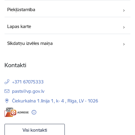
Piekļūstamība
Lapas karte
Sīkdatņu izvēles maiņa
Kontakti
+371 67075333
E-pasts:
pasts@vp.gov.lv
Čiekurkalna 1.līnija 1, k- 4 , Rīga, LV - 1026
Visi kontakti