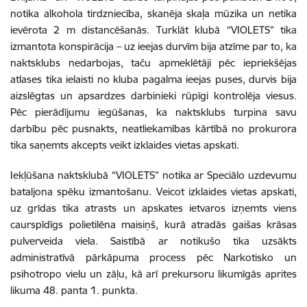
notika alkohola tirdzniecība, skanēja skaļa mūzika un netika
ievērota 2 m distancēšanās. Turklāt klubā “VIOLETS” tika
izmantota
konspirācija – uz ieejas durvīm bija atzīme par to, ka
naktsklubs nedarbojas, taču apmeklētāji pēc iepriekšējas
atlases tika ielaisti no kluba pagalma ieejas puses, durvis bija
aizslēgtas un apsardzes darbinieki rūpīgi kontrolēja viesus.
Pēc pierādījumu iegūšanas, ka naktsklubs turpina savu
darbību pēc pusnakts, neatliekamības kārtībā no prokurora
tika saņemts akcepts veikt izklaides vietas apskati.
Iekļūšana naktsklubā “VIOLETS” notika ar Speciālo uzdevumu
bataljona spēku izmantošanu. Veicot izklaides vietas apskati,
uz grīdas tika atrasts un apskates ietvaros izņemts viens
caurspīdīgs polietilēna maisiņš, kurā atradās gaišas krāsas
pulverveida viela. Saistībā ar notikušo tika uzsākts
administratīvā pārkāpuma process pēc Narkotisko un
psihotropo vielu un zāļu, kā arī prekursoru likumīgās aprites
likuma 48. panta 1. punkta.