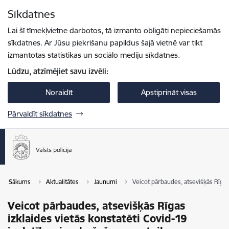
Pāriet uz lapas saturu
Sīkdatnes
Spied
lai meklētu
Enter
Lai šī tīmekļvietne darbotos, tā izmanto obligāti nepieciešamās
sīkdatnes. Ar Jūsu piekrišanu papildus šajā vietnē var tikt
izmantotas statistikas un sociālo mediju sīkdatnes.
Lūdzu, atzīmējiet savu izvēli:
Noraidīt
Apstiprināt visas
Pārvaldīt sīkdatnes
Sākums
Aktualitātes
Jaunumi
Veicot pārbaudes, atsevišķās Rīgas
Veicot pārbaudes, atsevišķās Rīgas
izklaides vietās konstatēti Covid-19