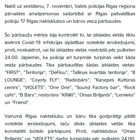
Naktī uz sestdienu, 7. novembri, Valsts policijas Rīgas reģiona
pārvaldes amatpersonas sadarbībā ar Rīgas pašvaldības
policiju 17 Rīgas naktsklubos un bāros veica pārbaudes.
Šo pārbaužu mērķis bija kontrolēt to, lai izklaides vietās tiktu
ievēroti Covid-19 infekcijas izplatības noteiktie ierobežojumi,
proti, noskaidrot, vai šīs izklaides vietas nestrādā pēc pulksten
24.00.
Jāpiemin, ka policija arī turpmāk turpinās veikt šāda
veida pārbaudes.
Tika pārbaudītas šādas izklaides vietas:
“FIRST”; “Teritorija”; “DeFlou”; “Tallinas kvartāla teritorija”; “8
LOUNGE”; “Coyoty FLY”; “Radiobārs”; “Kaņepes Kultūras
centrs”; “VIOLETS”; “One One”, “Sound Factory bar”, “Rock
cafe”; “B Bārs”; restorāns “KINKI”; “Omas Briljants”; “Lemieks”
un “Friend”.
Vairumā Rīgas naktsklubu un bāru tika godprātīgi pildīti
noteiktie ierobežojumi, taču divās izklaides vietās tika
konstatēti būtiski pārkāpumi. Proti, naktsklubos “Omas
Briljants” un “VIOLETS” darbs turpinājās pēc pulksten 24.00,