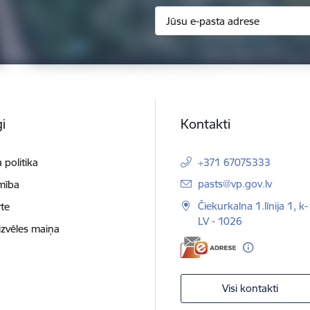
i
Kontakti
 politika
+371 67075333
E-pasts:
pasts@vp.gov.lv
mība
Čiekurkalna 1.līnija 1, k-
te
LV - 1026
izvēles maiņa
Visi kontakti