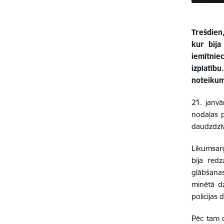
Trešdien,
kur bija
iemītnie
izplatīb
noteikum
21. janvā
nodaļas 
daudzdzīv
Likumsarg
bija red
glābšanas
minētā dz
policijas
Pēc tam d