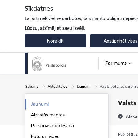
Pāriet uz lapas saturu
Sīkdatnes
Lai šī tīmekļvietne darbotos, tā izmanto obligāti nepiec
Lūdzu, atzīmējiet savu izvēli:
Noraidīt
Apstiprināt visas
Par mums
Sākums
Aktualitātes
Jaunumi
Valsts policijas darbin
Valsts
Jaunumi
Atrastās mantas
Atska
Personas meklēšanā
Publicēts: 
Foto un video