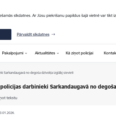
iešamās sīkdatnes. Ar Jūsu piekrišanu papildus šajā vietnē var tikt i
Pārvaldīt sīkdatnes
Pakalpojumi
Aktualitātes
Kā ziņot policijai
Kontak
ieki Sarkandaugavā no degoša dzīvokļa izglābj sievieti
 policijas darbinieki Sarkandaugavā no degoša 
ņot tekstu
23.01.2026.