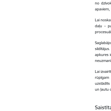
no dzīvok
apaviem, l
Lai noska
daļu
–
p
procesuāl
Saglabājo
sildītāju
apkures i
neuzmanīg
Lai izvai
rūpīgam p
uzstādīts
un ļautu c
Saistī