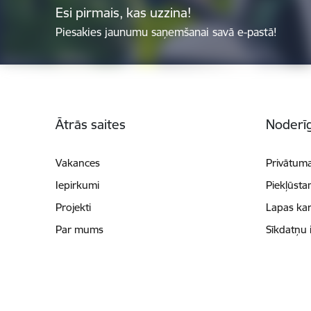
Esi pirmais, kas uzzina!
Piesakies jaunumu saņemšanai savā e-pastā!
Kājene
Ātrās saites
Noderīg
Vakances
Privātuma
Iepirkumi
Piekļūsta
Projekti
Lapas kar
Par mums
Sīkdatņu 