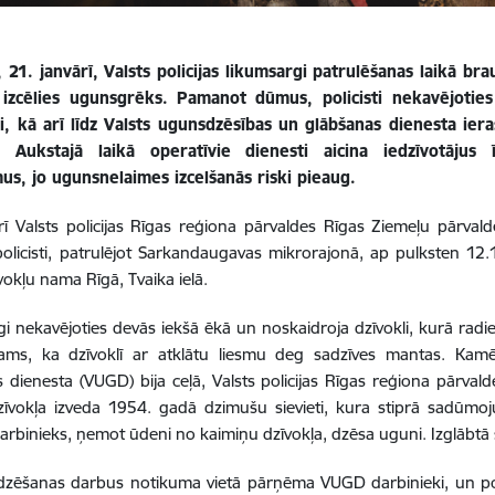
 21. janvārī, Valsts policijas likumsargi patrulēšanas laikā b
 izcēlies ugunsgrēks.
Pamanot dūmus, policisti nekavējoties
ci, kā arī līdz Valsts ugunsdzēsības un glābšanas dienesta ie
u. Aukstajā laikā operatīvie dienesti aicina iedzīvotājus
us, jo ugunsnelaimes izcelšanās riski pieaug.
rī Valsts policijas Rīgas reģiona pārvaldes Rīgas Ziemeļu pārvald
policisti, patrulējot Sarkandaugavas mikrorajonā, ap pulksten 
okļu nama Rīgā, Tvaika ielā.
i nekavējoties devās iekšā ēkā un noskaidroja dzīvokli, kurā radi
zams, ka dzīvoklī ar atklātu liesmu deg sadzīves mantas. Kam
 dienesta (VUGD) bija ceļā, Valsts policijas Rīgas reģiona pārval
īvokļa izveda 1954. gadā dzimušu sievieti, kura stiprā sadūmoj
 darbinieks, ņemot ūdeni no kaimiņu dzīvokļa, dzēsa uguni. Izglābtā
zēšanas darbus notikuma vietā pārņēma VUGD darbinieki, un polic