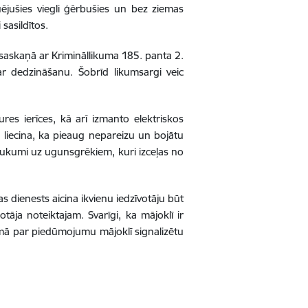
uējušies viegli ģērbušies un bez ziemas
i sasildītos.
 saskaņā ar Krimināllikuma 185. panta 2.
ar dedzināšanu. Šobrīd likumsargi veic
ures ierīces, kā arī izmanto elektriskos
a liecina, ka pieaug nepareizu un bojātu
saukumi uz ugunsgrēkiem, kuri izceļas no
 dienests aicina ikvienu iedzīvotāju būt
tāja noteiktajam. Svarīgi, ka mājoklī ir
jumā par piedūmojumu mājoklī signalizētu