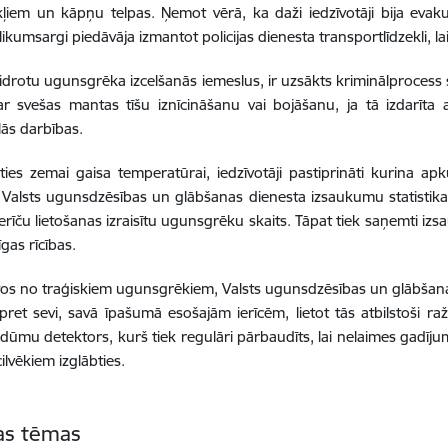
ļiem un kāpņu telpas. Ņemot vērā, ka daži iedzīvotāji bija evak
ikumsargi piedāvāja izmantot policijas dienesta transportlīdzekli, la
idrotu ugunsgrēka izcelšanās iemeslus, ir uzsākts kriminālprocess
ar svešas mantas tīšu iznīcināšanu vai bojāšanu, ja tā izdarīta 
ās darbības.
ties zemai gaisa temperatūrai, iedzīvotāji pastiprināti kurina apk
s. Valsts ugunsdzēsības un glābšanas dienesta izsaukumu statistik
erīču lietošanas izraisītu ugunsgrēku skaits. Tāpat tiek saņemti iz
as rīcības.
rītos no traģiskiem ugunsgrēkiem, Valsts ugunsdzēsības un glābšanas
ret sevi, savā īpašumā esošajām ierīcēm, lietot tās atbilstoši ražo
 dūmu detektors, kurš tiek regulāri pārbaudīts, lai nelaimes gadī
ilvēkiem izglābties.
tas tēmas