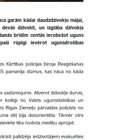
rauca garām kādai daudzdzīvokļu mājai,
 devās dzīvoklī, un izglāba dzīvokļa
rašanās brīdim centās ierobežot uguns
 īpaši rūpīgi ievērot ugunsdrošības
es Kārtības policijas biroja Reaģēšanas
12.15 pamanīja dūmus, kas nāca no kāda
es sadūmojums. Atverot dzīvokļa durvis,
ēr kolēģi no Valsts ugunsdzēsības un
des Rīgas Ziemeļu pārvaldes policists no
uma dēļ bija dezorientēta. Tikmēr otrs
 sieviete tika nodota mediķu aprūpē.
isti palīdzēja iedzīvotājiem evakuēties