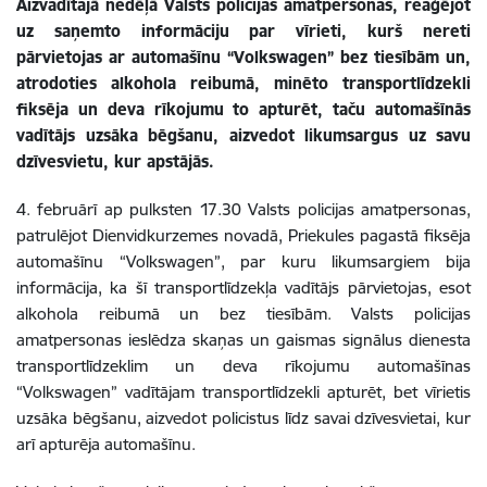
Aizvadītajā nedēļā Valsts policijas amatpersonas, reaģējot
uz saņemto informāciju par vīrieti, kurš nereti
pārvietojas ar automašīnu “Volkswagen” bez tiesībām un,
atrodoties alkohola reibumā, minēto transportlīdzekli
fiksēja un deva rīkojumu to apturēt, taču automašīnās
vadītājs uzsāka bēgšanu, aizvedot likumsargus uz savu
dzīvesvietu, kur apstājās.
4. februārī ap pulksten 17.30 Valsts policijas amatpersonas,
patrulējot Dienvidkurzemes novadā, Priekules pagastā fiksēja
automašīnu “Volkswagen”, par kuru likumsargiem bija
informācija, ka šī transportlīdzekļa vadītājs pārvietojas, esot
alkohola reibumā un bez tiesībām. Valsts policijas
amatpersonas ieslēdza skaņas un gaismas signālus dienesta
transportlīdzeklim un deva rīkojumu automašīnas
“Volkswagen” vadītājam transportlīdzekli apturēt, bet vīrietis
uzsāka bēgšanu, aizvedot policistus līdz savai dzīvesvietai, kur
arī apturēja automašīnu.