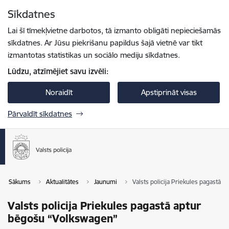
Pāriet uz lapas saturu
Sīkdatnes
Spied
lai meklētu
Enter
Lai šī tīmekļvietne darbotos, tā izmanto obligāti nepieciešamās
sīkdatnes. Ar Jūsu piekrišanu papildus šajā vietnē var tikt
izmantotas statistikas un sociālo mediju sīkdatnes.
Lūdzu, atzīmējiet savu izvēli:
Noraidīt
Apstiprināt visas
Pārvaldīt sīkdatnes
Sākums
Aktualitātes
Jaunumi
Valsts policija Priekules pagastā 
Valsts policija Priekules pagastā aptur
bēgošu “Volkswagen”