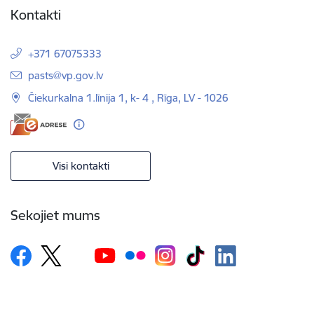
Kontakti
+371 67075333
E-pasts:
pasts@vp.gov.lv
Čiekurkalna 1.līnija 1, k- 4 , Rīga, LV - 1026
Visi kontakti
Sekojiet mums