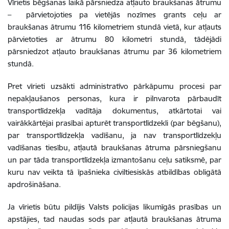
Vīrietis bēgšanas laikā pārsniedza atļauto braukšanas ātrumu
– pārvietojoties pa vietējās nozīmes grants ceļu ar
braukšanas ātrumu 116 kilometriem stundā vietā, kur atļauts
pārvietoties ar ātrumu 80 kilometri stundā, tādējādi
pārsniedzot atļauto braukšanas ātrumu par 36 kilometriem
stundā.
Pret vīrieti uzsākti administratīvo pārkāpumu procesi
par
nepakļaušanos personas, kura ir pilnvarota pārbaudīt
transportlīdzekļa vadītāja dokumentus, atkārtotai vai
vairākkārtējai prasībai apturēt transportlīdzekli (par bēgšanu),
par transportlīdzekļa vadīšanu, ja nav transportlīdzekļu
vadīšanas tiesību, atļautā braukšanas ātruma pārsniegšanu
un par tāda transportlīdzekļa izmantošanu ceļu satiksmē, par
kuru nav veikta tā īpašnieka civiltiesiskās atbildības obligātā
apdrošināšana.
Ja vīrietis būtu pildījis Valsts policijas likumīgās prasības un
apstājies, tad naudas sods par atļautā braukšanas ātruma