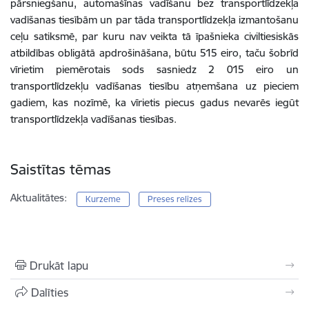
pārsniegšanu, automašīnas vadīšanu bez transportlīdzekļa
vadīšanas tiesībām un par tāda transportlīdzekļa izmantošanu
ceļu satiksmē, par kuru nav veikta tā īpašnieka civiltiesiskās
atbildības obligātā apdrošināšana, būtu 515 eiro, taču šobrīd
vīrietim piemērotais sods sasniedz 2 015 eiro un
transportlīdzekļu vadīšanas tiesību atņemšana uz pieciem
gadiem, kas nozīmē, ka vīrietis piecus gadus nevarēs iegūt
transportlīdzekļa vadīšanas tiesības.
Saistītas tēmas
Aktualitātes:
Kurzeme
Preses relīzes
Drukāt lapu
Dalīties