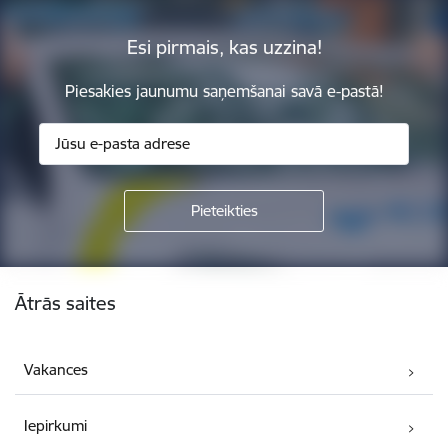
Esi pirmais, kas uzzina!
Piesakies jaunumu saņemšanai savā e-pastā!
Kājene
Ātrās saites
Vakances
Iepirkumi