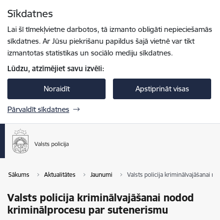
Pāriet uz lapas saturu
Sīkdatnes
Spied
lai meklētu
Enter
Lai šī tīmekļvietne darbotos, tā izmanto obligāti nepieciešamās
sīkdatnes. Ar Jūsu piekrišanu papildus šajā vietnē var tikt
izmantotas statistikas un sociālo mediju sīkdatnes.
Lūdzu, atzīmējiet savu izvēli:
Noraidīt
Apstiprināt visas
Pārvaldīt sīkdatnes
Sākums
Aktualitātes
Jaunumi
Valsts policija kriminālvajāšanai 
Valsts policija kriminālvajāšanai nodod
kriminālprocesu par sutenerismu