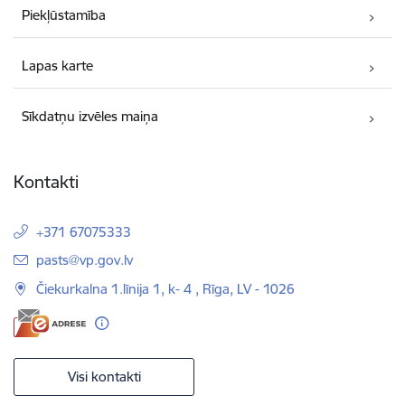
Piekļūstamība
Lapas karte
Sīkdatņu izvēles maiņa
Kontakti
+371 67075333
E-pasts:
pasts@vp.gov.lv
Čiekurkalna 1.līnija 1, k- 4 , Rīga, LV - 1026
Visi kontakti