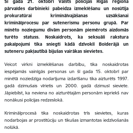
Šī gada 21. oktobrī Valsts policijas Rīgas reģiona
pārvaldes darbinieki pabeidza izmeklēšanu un nosūtīja
prokuratūrai kriminālvajāšanas uzsākšanai
kriminālprocesu par sutenerismu personu grupā. Par
minēto noziegumu divām personām piemērots aizdomās
turēto statuss. Noskaidrots, ka seksuāli rakstura
pakalpojumi tika sniegti kādā dzīvoklī Bolderājā un
suteneru pakļautībā bijušas vairākas sievietes.
Veicot virkni izmeklēšanas darbību, tika noskaidrotas
iespējamās vainīgās personas un šī gada 15. oktobrī par
minētā noziedzīga nodarījuma izdarīšanu tika aizturēts 1997.
gadā dzimušais vīrietis un 2000. gadā dzimusī sieviete.
Jāpiebilst, ka neviena no aizturētajām personām iepriekš nav
nonākusi policijas redzeslokā.
Kriminālprocesā tika noskaidrotas trīs sievietes, kuras
nodarbojas ar prostitūciju un tikušas izmantotas iedzīvošanās
nolūkā.