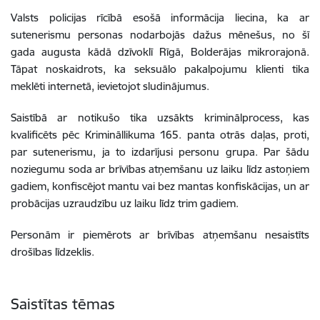
Valsts policijas rīcībā esošā informācija liecina, ka ar
sutenerismu personas nodarbojās dažus mēnešus, no šī
gada augusta kādā dzīvoklī Rīgā, Bolderājas mikrorajonā.
Tāpat noskaidrots, ka seksuālo pakalpojumu klienti tika
meklēti internetā, ievietojot sludinājumus.
Saistībā ar notikušo tika uzsākts kriminālprocess, kas
kvalificēts pēc Krimināllikuma 165. panta otrās daļas, proti,
par sutenerismu, ja to izdarījusi personu grupa. Par šādu
noziegumu soda ar brīvības atņemšanu uz laiku līdz astoņiem
gadiem, konfiscējot mantu vai bez mantas konfiskācijas, un ar
probācijas uzraudzību uz laiku līdz trim gadiem.
Personām ir piemērots ar brīvības atņemšanu nesaistīts
drošības līdzeklis.
Saistītas tēmas