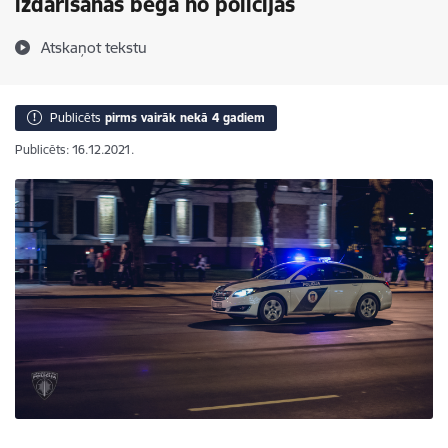
izdarīšanas bēga no policijas
Atskaņot tekstu
Publicēts
pirms vairāk nekā 4 gadiem
Publicēts: 16.12.2021.