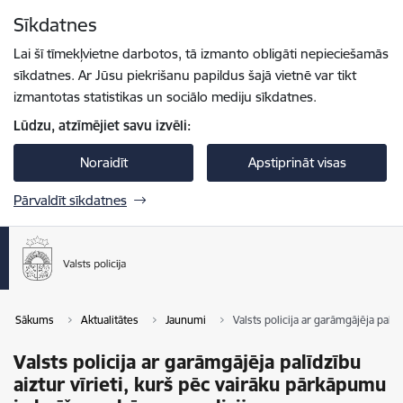
Pāriet uz lapas saturu
Sīkdatnes
Spied
lai meklētu
Enter
Lai šī tīmekļvietne darbotos, tā izmanto obligāti nepieciešamās
sīkdatnes. Ar Jūsu piekrišanu papildus šajā vietnē var tikt
izmantotas statistikas un sociālo mediju sīkdatnes.
Lūdzu, atzīmējiet savu izvēli:
Noraidīt
Apstiprināt visas
Pārvaldīt sīkdatnes
Sākums
Aktualitātes
Jaunumi
Valsts policija ar garāmgājēja palī
Valsts policija ar garāmgājēja palīdzību
aiztur vīrieti, kurš pēc vairāku pārkāpumu