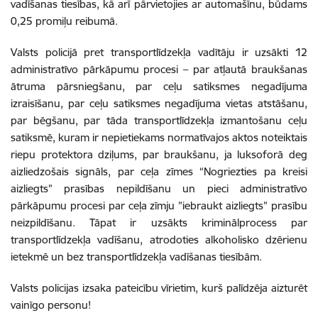
vadīšanas tiesības, kā arī pārvietojies ar automašīnu, būdams
0,25 promiļu reibumā.
Valsts policijā pret transportlīdzekļa vadītāju ir uzsākti 12
administratīvo pārkāpumu procesi – par atļautā braukšanas
ātruma pārsniegšanu, par ceļu satiksmes negadījuma
izraisīšanu, par ceļu satiksmes negadījuma vietas atstāšanu,
par bēgšanu, par tāda transportlīdzekļa izmantošanu ceļu
satiksmē, kuram ir nepietiekams normatīvajos aktos noteiktais
riepu protektora dziļums, par braukšanu, ja luksoforā deg
aizliedzošais signāls, par ceļa zīmes “Nogriezties pa kreisi
aizliegts” prasības nepildīšanu un pieci administratīvo
pārkāpumu procesi par ceļa zīmju ”iebraukt aizliegts” prasību
neizpildīšanu. Tāpat ir uzsākts kriminālprocess par
transportlīdzekļa vadīšanu, atrodoties alkoholisko dzērienu
ietekmē un bez transportlīdzekļa vadīšanas tiesībām.
Valsts policijas izsaka pateicību vīrietim, kurš palīdzēja aizturēt
vainīgo personu!