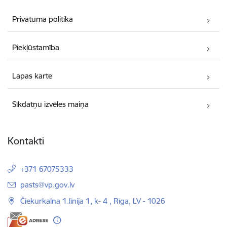
Privātuma politika
Piekļūstamība
Lapas karte
Sīkdatņu izvēles maiņa
Kontakti
+371 67075333
E-pasts:
pasts@vp.gov.lv
Čiekurkalna 1.līnija 1, k- 4 , Rīga, LV - 1026