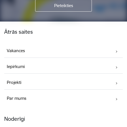
Kājene
Ātrās saites
Vakances
Iepirkumi
Projekti
Par mums
Noderīgi