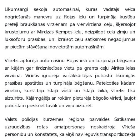
Likumsargi sekoja automašīnai, kuras vadītājs veica
nogriešanās manevru uz Rojas ielu un turpināja kustību
pretēji braukšanas virzienam pa vienvirziena ceļu, šķērsojot
krustojumu ar Mirdzas Ķempes ielu, neizpildot ceļa zīmju un
luksoforu prasības, un, izraisot ceļu satiksmes negadījumus
ar piecām stāvēšanai novietotām automašīnām.
Vīrietis apturēja automašīnu Rojas ielā un turpināja bēgšanu
ar kājām gar tirdzniecības vietu pa grants ceļu Airītes ielas
virzienā. Vīrietis ignorēja vairākkārtējas policistu likumīgās
prasības apstāties un turpināja bēgšanu. Pateicoties kādam
vīrietim, kurš bija īstajā vietā un īstajā laikā, vīrietis tika
aizturēts. Kājāmgājējs ar rokām pieturēja bēgošo vīrieti, ļaujot
policistam pieskriet tuvāk un viņu aizturēt.
Valsts policijas Kurzemes reģiona pārvaldes Satiksmes
uzraudzības rotas amatpersonas noskaidroja vīrieša
personību un konstatēts, ka viņš nav ieguvis transportlīdzekļa