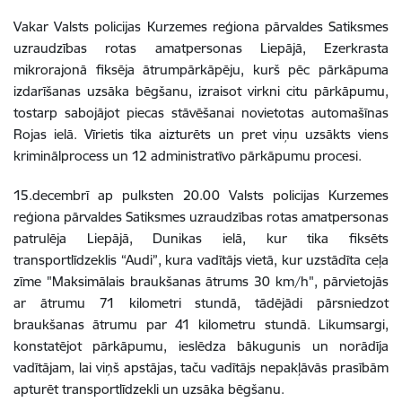
Vakar Valsts policijas Kurzemes reģiona pārvaldes Satiksmes
uzraudzības rotas amatpersonas Liepājā, Ezerkrasta
mikrorajonā fiksēja ātrumpārkāpēju, kurš pēc pārkāpuma
izdarīšanas uzsāka bēgšanu, izraisot virkni citu pārkāpumu,
tostarp sabojājot piecas stāvēšanai novietotas automašīnas
Rojas ielā. Vīrietis tika aizturēts un pret viņu uzsākts viens
kriminālprocess un 12 administratīvo pārkāpumu procesi.
15.decembrī ap pulksten 20.00 Valsts policijas Kurzemes
reģiona pārvaldes Satiksmes uzraudzības rotas amatpersonas
patrulēja Liepājā, Dunikas ielā, kur tika fiksēts
transportlīdzeklis “Audi”, kura vadītājs vietā, kur uzstādīta ceļa
zīme "Maksimālais braukšanas ātrums 30 km/h", pārvietojās
ar ātrumu 71 kilometri stundā, tādējādi pārsniedzot
braukšanas ātrumu par 41 kilometru stundā. Likumsargi,
konstatējot pārkāpumu, ieslēdza bākugunis un norādīja
vadītājam, lai viņš apstājas, taču vadītājs nepakļāvās prasībām
apturēt transportlīdzekli un uzsāka bēgšanu.