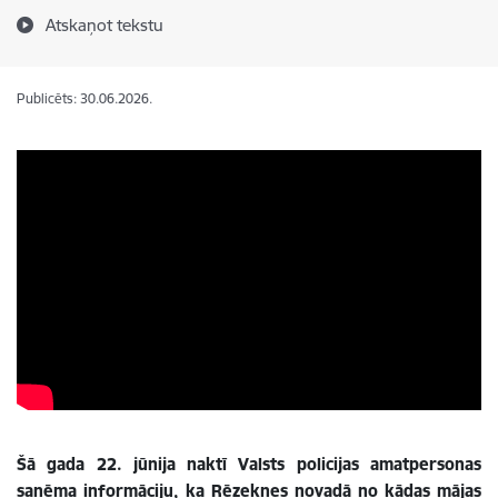
Atskaņot tekstu
Publicēts: 30.06.2026.
Šā gada 22. jūnija naktī Valsts policijas amatpersonas
saņēma informāciju, ka Rēzeknes novadā no kādas mājas