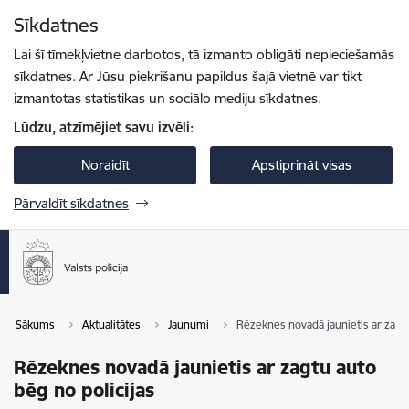
Pāriet uz lapas saturu
Sīkdatnes
Spied
lai meklētu
Enter
Lai šī tīmekļvietne darbotos, tā izmanto obligāti nepieciešamās
sīkdatnes. Ar Jūsu piekrišanu papildus šajā vietnē var tikt
izmantotas statistikas un sociālo mediju sīkdatnes.
Lūdzu, atzīmējiet savu izvēli:
Noraidīt
Apstiprināt visas
Pārvaldīt sīkdatnes
Sākums
Aktualitātes
Jaunumi
Rēzeknes novadā jaunietis ar zagtu
Rēzeknes novadā jaunietis ar zagtu auto
bēg no policijas