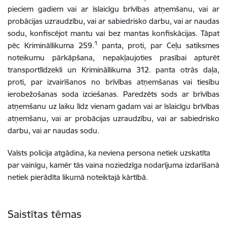
pieciem gadiem vai ar īslaicīgu brīvības atņemšanu, vai ar
probācijas uzraudzību, vai ar sabiedrisko darbu, vai ar naudas
sodu, konfiscējot mantu vai bez mantas konfiskācijas. Tāpat
1
pēc Krimināllikuma 259.
panta, proti, par Ceļu satiksmes
noteikumu pārkāpšana, nepakļaujoties prasībai apturēt
transportlīdzekli un Krimināllikuma 312. panta otrās daļa,
proti, par izvairīšanos no brīvības atņemšanas vai tiesību
ierobežošanas soda izciešanas. Paredzēts sods ar brīvības
atņemšanu uz laiku līdz vienam gadam vai ar īslaicīgu brīvības
atņemšanu, vai ar probācijas uzraudzību, vai ar sabiedrisko
darbu, vai ar naudas sodu.
Valsts policija atgādina, ka neviena persona netiek uzskatīta
par vainīgu, kamēr tās vaina noziedzīga nodarījuma izdarīšanā
netiek pierādīta likumā noteiktajā kārtībā.
Saistītas tēmas