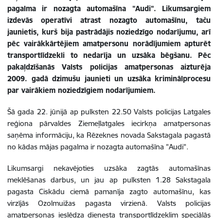
pagalma ir nozagta automašīna "Audi". Likumsargiem
izdevās operatīvi atrast nozagto automašīnu, taču
jaunietis, kurš bija pastrādājis noziedzīgo nodarījumu, arī
pēc vairākkārtējiem amatpersonu norādījumiem apturēt
transportlīdzekli to nedarīja un uzsāka bēgšanu. Pēc
pakaļdzīšanās Valsts policijas amatpersonas aizturēja
2009. gadā dzimušu jaunieti un uzsāka kriminālprocesu
par vairākiem noziedzīgiem nodarījumiem.
Šā gada 22. jūnijā ap pulksten 22.50 Valsts policijas Latgales
reģiona pārvaldes Ziemeļlatgales iecirkņa amatpersonas
saņēma informāciju, ka Rēzeknes novada Sakstagala pagastā
no kādas mājas pagalma ir nozagta automašīna "Audi".
Likumsargi nekavējoties uzsāka zagtās automašīnas
meklēšanas darbus, un jau ap pulksten 1.28 Sakstagala
pagasta Ciskādu ciemā pamanīja zagto automašīnu, kas
virzījās Ozolmuižas pagasta virzienā. Valsts policijas
amatpersonas ieslēdza dienesta transportlīdzeklim speciālās