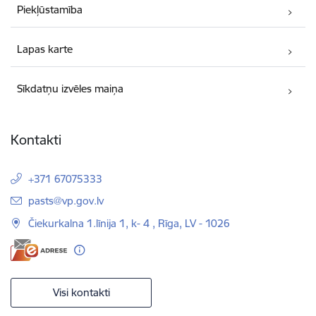
Piekļūstamība
Lapas karte
Sīkdatņu izvēles maiņa
Kontakti
+371 67075333
E-pasts:
pasts@vp.gov.lv
Čiekurkalna 1.līnija 1, k- 4 , Rīga, LV - 1026
Visi kontakti