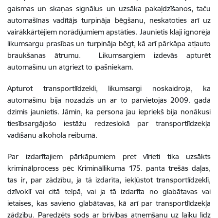
gaismas un skaņas signālus un uzsāka pakaļdzīšanos, taču
automašīnas vadītājs turpināja bēgšanu, neskatoties arī uz
vairākkārtējiem norādījumiem apstāties. Jaunietis klaji ignorēja
likumsargu prasības un turpināja bēgt, kā arī pārkāpa atļauto
braukšanas ātrumu. Likumsargiem izdevās apturēt
automašīnu un atgriezt to īpašniekam.
Apturot transportlīdzekli, likumsargi noskaidroja, ka
automašīnu bija nozadzis un ar to pārvietojās 2009. gadā
dzimis jaunietis. Jāmin, ka persona jau iepriekš bija nonākusi
tiesībsargājošo iestāžu redzeslokā par transportlīdzekļa
vadīšanu alkohola reibumā.
Par izdarītajiem pārkāpumiem pret vīrieti tika uzsākts
kriminālprocess pēc Krimināllikuma 175. panta trešās daļas,
tas ir, par zādzību, ja tā izdarīta, iekļūstot transportlīdzeklī,
dzīvoklī vai citā telpā, vai ja tā izdarīta no glabātavas vai
ietaises, kas savieno glabātavas, kā arī par transportlīdzekļa
zādzību. Paredzēts sods ar brīvības atņemšanu uz laiku līdz