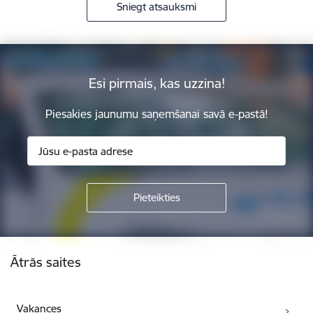
Sniegt atsauksmi
Esi pirmais, kas uzzina!
Piesakies jaunumu saņemšanai savā e-pastā!
Kājene
Ātrās saites
Vakances