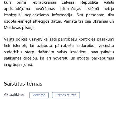
kuri pirms iebraukšanas Latvijas Republikā Valsts
apdraudējuma novēršanas informācijas sistēmā nebija
iesnieguši nepieciešamo informāciju. Šīm personām tika
uzdots iesniegt attiecīgos datus. Pamatā tās bija Ukrainas un
Moldovas pilsoņi.
Valsts policija uzsver, ka šādi pārrobežu kontroles pasākumi
tiek īstenoti, lai uzlabotu pārrobežu sadarbību, veicinātu
sadarbību starp dažādām valsts iestādēm, paaugstinātu
satiksmes drošību, kā arī novērstu un atklātu pārkāpumus
imigrācijas jomā.
Saistītas tēmas
Aktualitātes:
Vidzeme
Preses relīzes