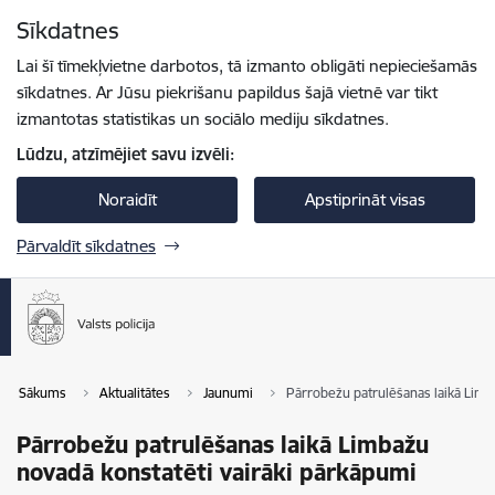
Pāriet uz lapas saturu
Sīkdatnes
Spied
lai meklētu
Enter
Lai šī tīmekļvietne darbotos, tā izmanto obligāti nepieciešamās
sīkdatnes. Ar Jūsu piekrišanu papildus šajā vietnē var tikt
izmantotas statistikas un sociālo mediju sīkdatnes.
Lūdzu, atzīmējiet savu izvēli:
Noraidīt
Apstiprināt visas
Pārvaldīt sīkdatnes
Sākums
Aktualitātes
Jaunumi
Pārrobežu patrulēšanas laikā Limb
Pārrobežu patrulēšanas laikā Limbažu
novadā konstatēti vairāki pārkāpumi