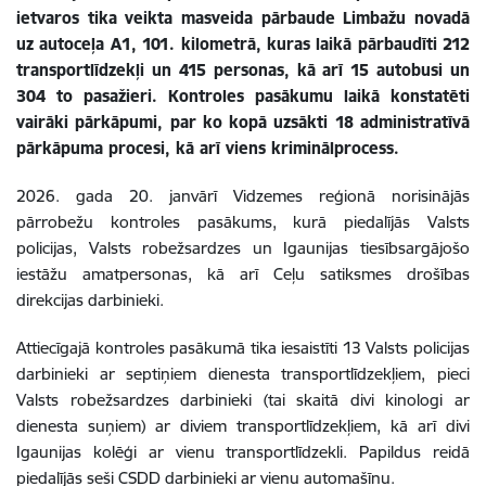
ietvaros tika veikta masveida pārbaude Limbažu novadā
uz autoceļa A1, 101. kilometrā, kuras laikā pārbaudīti 212
transportlīdzekļi un 415 personas, kā arī 15 autobusi un
304 to pasažieri. Kontroles pasākumu laikā konstatēti
vairāki pārkāpumi, par ko kopā uzsākti 18 administratīvā
pārkāpuma procesi, kā arī viens kriminālprocess.
2026. gada 20. janvārī Vidzemes reģionā norisinājās
pārrobežu kontroles pasākums, kurā piedalījās Valsts
policijas, Valsts robežsardzes un Igaunijas tiesībsargājošo
iestāžu amatpersonas, kā arī Ceļu satiksmes drošības
direkcijas darbinieki.
Attiecīgajā kontroles pasākumā tika iesaistīti 13 Valsts policijas
darbinieki ar septiņiem dienesta transportlīdzekļiem, pieci
Valsts robežsardzes darbinieki (tai skaitā divi kinologi ar
dienesta suņiem) ar diviem transportlīdzekļiem, kā arī divi
Igaunijas kolēģi ar vienu transportlīdzekli. Papildus reidā
piedalījās seši CSDD darbinieki ar vienu automašīnu.