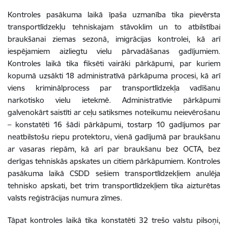
Kontroles pasākuma laikā īpaša uzmanība tika pievērsta
transportlīdzekļu tehniskajam stāvoklim un to atbilstībai
braukšanai ziemas sezonā, imigrācijas kontrolei, kā arī
iespējamiem aizliegtu vielu pārvadāšanas gadījumiem.
Kontroles laikā tika fiksēti vairāki pārkāpumi, par kuriem
kopumā uzsākti 18 administratīvā pārkāpuma procesi, kā arī
viens kriminālprocess par transportlīdzekļa vadīšanu
narkotisko vielu ietekmē. Administratīvie pārkāpumi
galvenokārt saistīti ar ceļu satiksmes noteikumu neievērošanu
– konstatēti 16 šādi pārkāpumi, tostarp 10 gadījumos par
neatbilstošu riepu protektoru, vienā gadījumā par braukšanu
ar vasaras riepām, kā arī par braukšanu bez OCTA, bez
derīgas tehniskās apskates un citiem pārkāpumiem. Kontroles
pasākuma laikā CSDD sešiem transportlīdzekļiem anulēja
tehnisko apskati, bet trim transportlīdzekļiem tika aizturētas
valsts reģistrācijas numura zīmes.
Tāpat kontroles laikā tika konstatēti 32 trešo valstu pilsoņi,