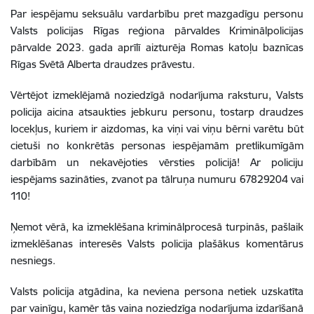
Par iespējamu seksuālu vardarbību pret mazgadīgu personu
Valsts policijas Rīgas reģiona pārvaldes Kriminālpolicijas
pārvalde 2023. gada aprīlī aizturēja Romas katoļu baznīcas
Rīgas Svētā Alberta draudzes prāvestu.
Vērtējot izmeklējamā noziedzīgā nodarījuma raksturu, Valsts
policija aicina atsaukties jebkuru personu, tostarp draudzes
locekļus, kuriem ir aizdomas, ka viņi vai viņu bērni varētu būt
cietuši no konkrētās personas iespējamām pretlikumīgām
darbībām un nekavējoties vērsties policijā! Ar policiju
iespējams sazināties, zvanot pa tālruņa numuru 67829204 vai
110!
Ņemot vērā, ka izmeklēšana kriminālprocesā turpinās, pašlaik
izmeklēšanas interesēs Valsts policija plašākus komentārus
nesniegs.
Valsts policija atgādina, ka neviena persona netiek uzskatīta
par vainīgu, kamēr tās vaina noziedzīga nodarījuma izdarīšanā