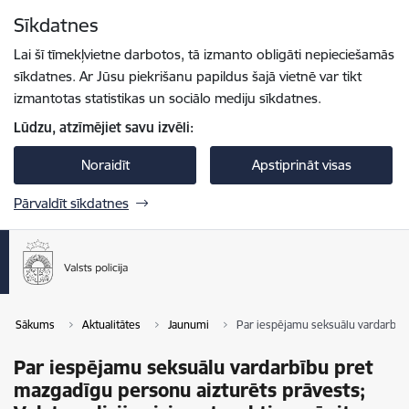
Pāriet uz lapas saturu
Sīkdatnes
Spied
lai meklētu
Enter
Lai šī tīmekļvietne darbotos, tā izmanto obligāti nepieciešamās
sīkdatnes. Ar Jūsu piekrišanu papildus šajā vietnē var tikt
izmantotas statistikas un sociālo mediju sīkdatnes.
Lūdzu, atzīmējiet savu izvēli:
Noraidīt
Apstiprināt visas
Pārvaldīt sīkdatnes
Sākums
Aktualitātes
Jaunumi
Par iespējamu seksuālu vardarbību 
Par iespējamu seksuālu vardarbību pret
mazgadīgu personu aizturēts prāvests;