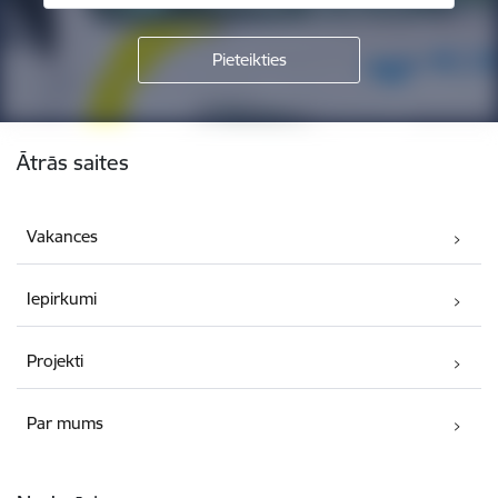
Kājene
Ātrās saites
Vakances
Iepirkumi
Projekti
Par mums