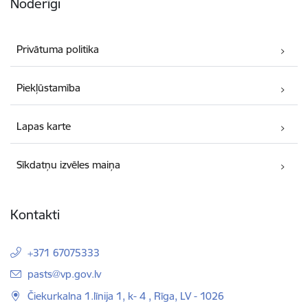
Noderīgi
Privātuma politika
Piekļūstamība
Lapas karte
Sīkdatņu izvēles maiņa
Kontakti
+371 67075333
E-pasts:
pasts@vp.gov.lv
Čiekurkalna 1.līnija 1, k- 4 , Rīga, LV - 1026