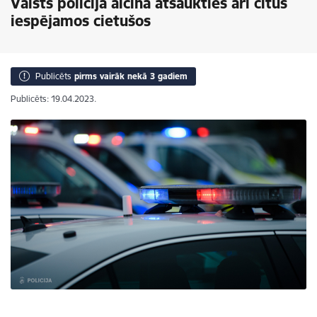
Valsts policija aicina atsaukties arī citus
iespējamos cietušos
Publicēts
pirms vairāk nekā 3 gadiem
Publicēts: 19.04.2023.