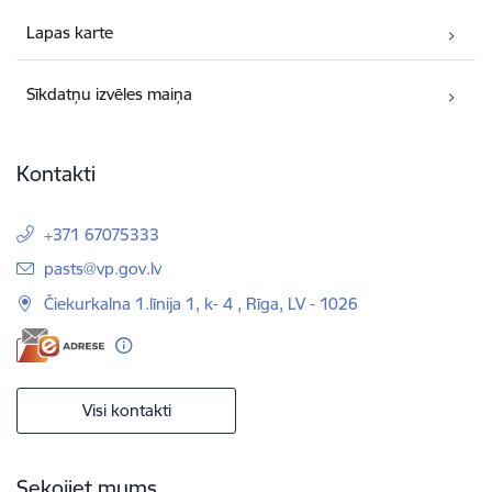
Lapas karte
Sīkdatņu izvēles maiņa
Kontakti
+371 67075333
E-pasts:
pasts@vp.gov.lv
Čiekurkalna 1.līnija 1, k- 4 , Rīga, LV - 1026
Visi kontakti
Sekojiet mums