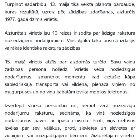
Turpinot sadarbību, 13. maijā tika veikta plānota pārbaude,
kuras rezultātā, uzreiz pēc zādzības izdarīšanas, aizturēts
1977. gadā dzimis vīrietis.
Aizturētais vīrietis jau 10 reizes ir sodīts par līdzīga rakstura
noziedzīgiem nodarījumiem. Viņš ilgākā laika posmā izdarījis
vairākas identiska rakstura zādzības.
15. maijā vīrietis atzīts par aizdomās turēto. Savu vainu
zādzībās persona noliedz. Vīrietis veica noziedzīgus
nodarījumus, izmantojot momentu, kad cietušie kāpa
sabiedriskajā transportā vai vilcienā, pienāca viņiem no
mugurpuses un no viņu kabatām izvilka mobilos telefonus.
Izvērtējot vīrieša personību un, ņemot vērā noziedzīgu
nodarījumu raksturu, secināms, ka viņš noziedzīgos
nodarījumus paveic ar īpašu cinismu. Proti, viņš cietušos
izvēlas par sevi vājākus, proti, sievietes un sievietes ar
zīdaiņiem vai mazgadīgajiem bērniem. Aizturētajam vīrietim