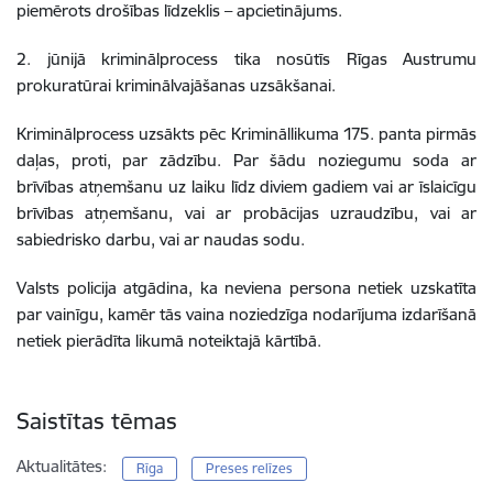
piemērots drošības līdzeklis – apcietinājums.
2. jūnijā kriminālprocess tika nosūtīs Rīgas Austrumu
prokuratūrai kriminālvajāšanas uzsākšanai.
Kriminālprocess uzsākts pēc Krimināllikuma 175. panta pirmās
daļas, proti, par zādzību. Par šādu noziegumu soda ar
brīvības atņemšanu uz laiku līdz diviem gadiem vai ar īslaicīgu
brīvības atņemšanu, vai ar probācijas uzraudzību, vai ar
sabiedrisko darbu, vai ar naudas sodu.
Valsts policija atgādina, ka neviena persona netiek uzskatīta
par vainīgu, kamēr tās vaina noziedzīga nodarījuma izdarīšanā
netiek pierādīta likumā noteiktajā kārtībā.
Saistītas tēmas
Aktualitātes:
Rīga
Preses relīzes