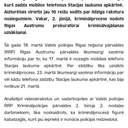
kurš zadzis mobilos telefonus Stacijas laukuma apkārtnē.
Aizturētais vīrietis jau 10 reižu sodīts par līdzīga rakstura
noziegumiem. Vakar, 2. jūnijā, kriminālprocess nodots
Rīgas Austrumu prokuratūrai kriminālvajāšanas
uzsākšanai.
Šā gada 18. martā Valsts policijas Rīgas reģiona pārvaldes
(RRP) Rīgas Austrumu pārvaldes likumsargi saņēma
informāciju par to, ka 17. martā ir nozagts mobilais telefons
Stacijas laukuma apkārtnē. Par zādzību tika uzsākts
kriminālprocess. 23. martā likumsargi saņēma informāciju par
vēl kādu telefona zādzību Stacijas laukuma apkārtnē, kas bija
notikusi 21. martā.
Analizējot videoierakstus un sadarbojoties ar Valsts policijas
RRP Kriminālpolicijas pārvaldes 2. biroja 2. nodaļas
darbiniekiem, tika noskaidrots, ka kriminālprocesā figurē
kabatzaglis, kurš jau iepriekš ir nonācis policijas redzeslokā.