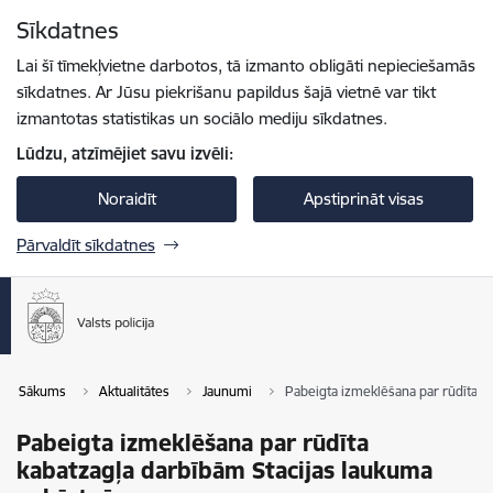
Pāriet uz lapas saturu
Sīkdatnes
Spied
lai meklētu
Enter
Lai šī tīmekļvietne darbotos, tā izmanto obligāti nepieciešamās
sīkdatnes. Ar Jūsu piekrišanu papildus šajā vietnē var tikt
izmantotas statistikas un sociālo mediju sīkdatnes.
Lūdzu, atzīmējiet savu izvēli:
Noraidīt
Apstiprināt visas
Pārvaldīt sīkdatnes
Sākums
Aktualitātes
Jaunumi
Pabeigta izmeklēšana par rūdīta k
Pabeigta izmeklēšana par rūdīta
kabatzagļa darbībām Stacijas laukuma