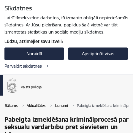
Pāriet uz lapas saturu
Sīkdatnes
Spied
lai meklētu
Enter
Lai šī tīmekļvietne darbotos, tā izmanto obligāti nepieciešamās
sīkdatnes. Ar Jūsu piekrišanu papildus šajā vietnē var tikt
izmantotas statistikas un sociālo mediju sīkdatnes.
Lūdzu, atzīmējiet savu izvēli:
Noraidīt
Apstiprināt visas
Pārvaldīt sīkdatnes
Sākums
Aktualitātes
Jaunumi
Pabeigta izmeklēšana kriminālproc
Pabeigta izmeklēšana kriminālprocesā par
seksuālu vardarbību pret sievietēm un