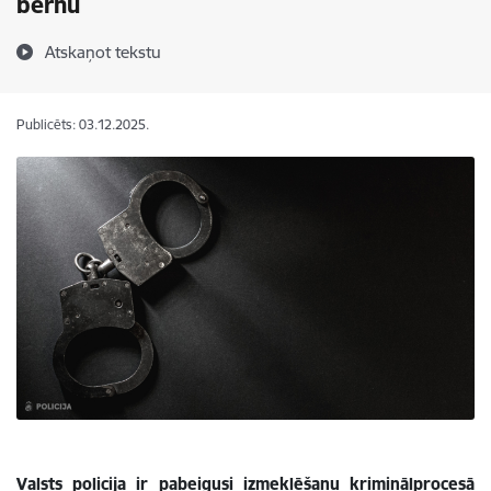
bērnu
Atskaņot tekstu
Publicēts: 03.12.2025.
Valsts policija ir pabeigusi izmeklēšanu kriminālprocesā