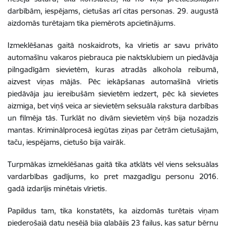
darbībām, iespējams, cietušas arī citas personas. 29. augustā
aizdomās turētajam tika piemērots apcietinājums.
Izmeklēšanas gaitā noskaidrots, ka vīrietis ar savu privāto
automašīnu vakaros piebrauca pie naktsklubiem un piedāvāja
pilngadīgām sievietēm, kuras atradās alkohola reibumā,
aizvest viņas mājās. Pēc iekāpšanas automašīnā vīrietis
piedāvāja jau iereibušām sievietēm iedzert, pēc kā sievietes
aizmiga, bet viņš veica ar sievietēm seksuāla rakstura darbības
un filmēja tās. Turklāt no divām sievietēm viņš bija nozadzis
mantas. Kriminālprocesā iegūtas ziņas par četrām cietušajām,
taču, iespējams, cietušo bija vairāk.
Turpmākas izmeklēšanas gaitā tika atklāts vēl viens seksuālas
vardarbības gadījums, ko pret mazgadīgu personu 2016.
gadā izdarījis minētais vīrietis.
Papildus tam, tika konstatēts, ka aizdomās turētais viņam
piederošajā datu nesējā bija glabājis 23 failus, kas satur bērnu