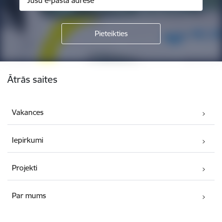
Kājene
Ātrās saites
Vakances
Iepirkumi
Projekti
Par mums