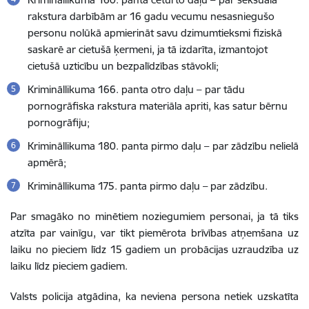
rakstura darbībām ar 16 gadu vecumu nesasniegušo
personu nolūkā apmierināt savu dzimumtieksmi fiziskā
saskarē ar cietušā ķermeni, ja tā izdarīta, izmantojot
cietušā uzticību un bezpalīdzības stāvokli
;
Krimināllikuma 166. panta otro daļu
–
par tādu
pornogrāfiska rakstura materiāla apriti, kas satur bērnu
pornogrāfiju;
Krimināllikuma 180. panta pirmo daļu
–
par zādzību nelielā
apmērā;
Krimināllikuma 175. panta pirmo daļu
–
par zādzību.
Par smagāko no minētiem noziegumiem personai, ja tā tiks
atzīta par vainīgu, var tikt piemērota brīvības atņemšana uz
laiku no pieciem līdz 15 gadiem un probācijas uzraudzība uz
laiku līdz pieciem gadiem.
Valsts policija atgādina, ka neviena persona netiek uzskatīta