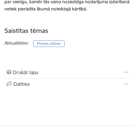
par vainīgu, kamēr tās vaina noziedzīga nodarījuma izdarīšanā
netiek pierādīta likumā noteiktajā kārtībā.
Saistītas tēmas
Aktualitātes:
Preses relīzes
Drukāt lapu
Dalīties