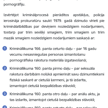
pornogrāfiju.
Izvērtējot kriminālprocesā pierādītos apstākļus, policija
ierosināja prokuratūru saukt 1979. gadā dzimušo vīrieti pie
kriminālatbildības par deviņiem noziedzīgiem nodarījumiem,
tostarp par trim sevišķi smagiem, trim smagiem un trim
mazāk smagiem noziedzīgiem nodarījumiem saskaņā ar:
Krimināllikuma 166. panta ceturto daļu
–
par 16 gadu
vecumu nesasniegušas personas izmantošanu
pornogrāfiska rakstura materiāla izgatavošanā
;
Krimināllikuma 160. panta pirmo daļu
–
par seksuāla
rakstura darbībām nolūkā apmierināt savu dzimumtieksmi
fiziskā saskarē ar cietušā ķermeni, ja tā izdarīta,
izmantojot cietušā bezpalīdzības stāvokli;
Krimināllikuma 160. panta otro daļu
–
par anālu aktu, ja
tas izdarīts, izmantojot cietušā bezpalīdzības stāvokli;
Krimināllikuma 160. panta ceturto daļu
–
par seksuāla