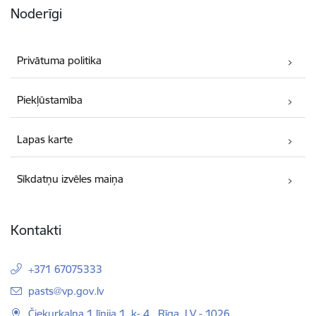
Noderīgi
Privātuma politika
Piekļūstamība
Lapas karte
Sīkdatņu izvēles maiņa
Kontakti
+371 67075333
E-pasts:
pasts@vp.gov.lv
Čiekurkalna 1.līnija 1, k- 4 , Rīga, LV - 1026