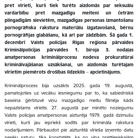
pret vīrieti, kurš tiek turēts aizdomās par
seksuālu
vardarbību pret mazgadīgu meiteni un četrām
pilngadīgām sievietēm, mazgadīgas personas izmantošanu
pornogrāfiska rakstura materiālu izgatavošanā, bērnu
pornogrāfijas glabāšanu, kā arī par zādzībām. Šā gada 1.
decembrī Valsts policijas Rīgas reģiona pārvaldes
Kriminālpolicijas pārvaldes 1. biroja 3. nodaļas
amatpersonas
kriminālprocesu nodeva prokuratūrai
kriminālvajāšanas uzsākšanai, un aizdomās turētajam
vīrietim piemērots drošības līdzeklis
–
apcietinājums.
Kriminālprocess bija uzsākts 2025. gada 19. augustā,
pamatojoties uz vecāku iesniegumu par to, ka sabiedriskā
baseina ģērbtuvē viņu mazgadīgo meitu filmēja kāds
nepazīstams vīrietis. 27. augustā par minēto noziegumu
Valsts policijas amatpersonas aizturēja 1979. gadā dzimušu
vīrieti, kurš jau iepriekš sodīts par krimināla rakstura
nodarījumiem. Pārbaudot pie aizturētā vīrieša izņemto datu
nesēju saturu, tika konstatēts, ka no viņa prettiesiskajām