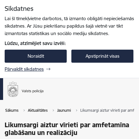
Pāriet uz lapas saturu
Sīkdatnes
Spied
lai meklētu
Enter
Lai šī tīmekļvietne darbotos, tā izmanto obligāti nepieciešamās
sīkdatnes. Ar Jūsu piekrišanu papildus šajā vietnē var tikt
izmantotas statistikas un sociālo mediju sīkdatnes.
Lūdzu, atzīmējiet savu izvēli:
Noraidīt
Apstiprināt visas
Pārvaldīt sīkdatnes
Sākums
Aktualitātes
Jaunumi
Likumsargi aiztur vīrieti par amfet
Likumsargi aiztur vīrieti par amfetamīna
glabāšanu un realizāciju