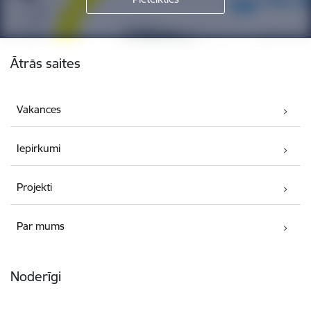
Kājene
Ātrās saites
Vakances
Iepirkumi
Projekti
Par mums
Noderīgi