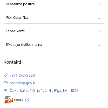
Privātuma politika
Piekļūstamība
Lapas karte
Sīkdatņu izvēles maiņa
Kontakti
+371 67075333
E-pasts:
pasts@vp.gov.lv
Čiekurkalna 1.līnija 1, k- 4 , Rīga, LV - 1026