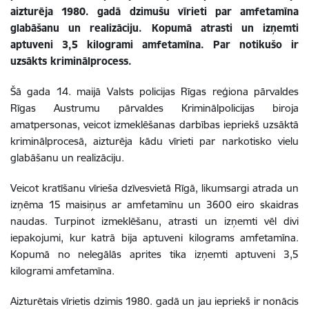
aizturēja 1980. gadā dzimušu vīrieti par amfetamīna
glabāšanu un realizāciju. Kopumā atrasti un izņemti
aptuveni 3,5 kilogrami amfetamīna. Par notikušo ir
uzsākts kriminālprocess.
Šā gada 14. maijā Valsts policijas Rīgas reģiona pārvaldes
Rīgas Austrumu pārvaldes Kriminālpolicijas biroja
amatpersonas, veicot izmeklēšanas darbības iepriekš uzsāktā
kriminālprocesā, aizturēja kādu vīrieti par narkotisko vielu
glabāšanu un realizāciju.
Veicot kratīšanu vīrieša dzīvesvietā Rīgā, likumsargi atrada un
izņēma 15 maisiņus ar amfetamīnu un 3600 eiro skaidras
naudas. Turpinot izmeklēšanu, atrasti un izņemti vēl divi
iepakojumi, kur katrā bija aptuveni kilograms amfetamīna.
Kopumā no nelegālās aprites tika izņemti aptuveni 3,5
kilogrami amfetamīna.
Aizturētais vīrietis dzimis 1980. gadā un jau iepriekš ir nonācis