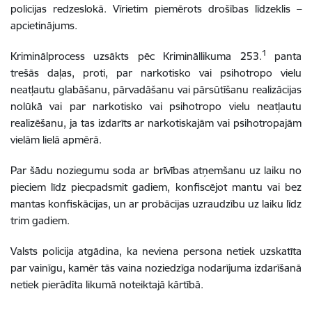
policijas redzeslokā. Vīrietim piemērots drošības līdzeklis –
apcietinājums.
1
Kriminālprocess uzsākts pēc Krimināllikuma 253.
panta
trešās daļas, proti, par narkotisko vai psihotropo vielu
neatļautu glabāšanu, pārvadāšanu vai pārsūtīšanu realizācijas
nolūkā vai par narkotisko vai psihotropo vielu neatļautu
realizēšanu, ja tas izdarīts ar narkotiskajām vai psihotropajām
vielām lielā apmērā.
Par šādu noziegumu soda ar brīvības atņemšanu uz laiku no
pieciem līdz piecpadsmit gadiem, konfiscējot mantu vai bez
mantas konfiskācijas, un ar probācijas uzraudzību uz laiku līdz
trim gadiem.
Valsts policija atgādina, ka neviena persona netiek uzskatīta
par vainīgu, kamēr tās vaina noziedzīga nodarījuma izdarīšanā
netiek pierādīta likumā noteiktajā kārtībā.