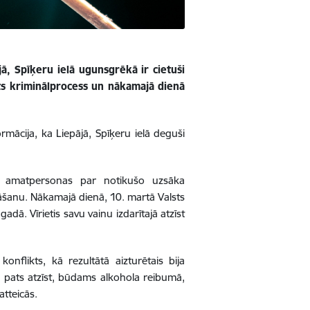
jā, Spīķeru ielā ugunsgrēkā ir cietuši
kts kriminālprocess un nākamajā dienā
rmācija, ka Liepājā, Spīķeru ielā deguši
ņa amatpersonas par notikušo uzsāka
nāšanu. Nākamajā dienā, 10. martā Valsts
ā. Vīrietis savu vainu izdarītajā atzīst
nflikts, kā rezultātā aizturētais bija
kā pats atzīst, būdams alkohola reibumā,
 atteicās.