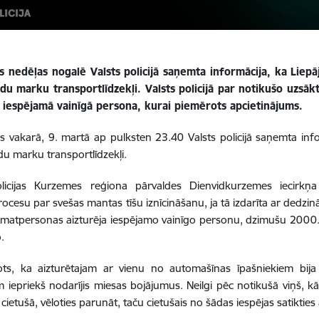
s nedēļas nogalē Valsts policijā saņemta informācija, ka Liepā
ādu marku transportlīdzekļi. Valsts policijā par notikušo uzsā
a iespējamā vainīgā persona, kurai piemērots apcietinājums.
s vakarā, 9. martā ap pulksten 23.40 Valsts policijā saņemta info
du marku transportlīdzekļi.
olicijas Kurzemes reģiona pārvaldes Dienvidkurzemes iecirk
rocesu par svešas mantas tīšu iznīcināšanu, ja tā izdarīta ar dedzi
 amatpersonas aizturēja iespējamo vainīgo personu, dzimušu 2000.gad
.
ts, ka aizturētajam ar vienu no automašīnas īpašniekiem bija ko
m iepriekš nodarījis miesas bojājumus. Neilgi pēc notikušā viņš, 
cietušā, vēloties parunāt, taču cietušais no šādas iespējas satikties