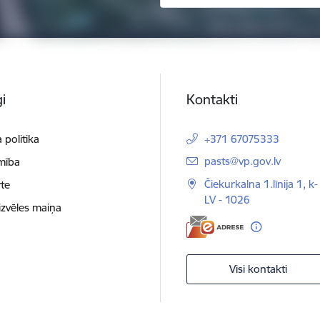
i
Kontakti
 politika
+371 67075333
E-pasts:
pasts@vp.gov.lv
mība
Čiekurkalna 1.līnija 1, k-
te
LV - 1026
izvēles maiņa
Visi kontakti