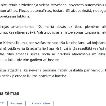
 aizturētais aizdedzināja vīrieša stāvēšanai novietoto automašīnu
tomašīnas. Piecas automašīnas, tostarp tīši aizdedzinātā, nodeguš
riekšējais lukturis.
olicijas amatpersonas 12. martā devās uz tiesu piemērot aiztu
jumu, kas stājies spēkā. Valsts policijas amatpersonas turpina izme
r Krimināllikumu, par svešas mantas tīšu iznīcināšanu vai bojāšanu,
amā veidā vai ja tā izdarīta lielā apmērā, vai ja tās rezultātā vainīg
isītas citas smagas sekas, soda ar brīvības atņemšanu uz laik
u uz laiku līdz trim gadiem vai bez tās.
licija atgādina, ka neviena persona netiek uzskatīta par vainīgu
 netiek pierādīta likumā noteiktajā kārtībā.
tas tēmas
es:
Kurzeme
Preses relīzes