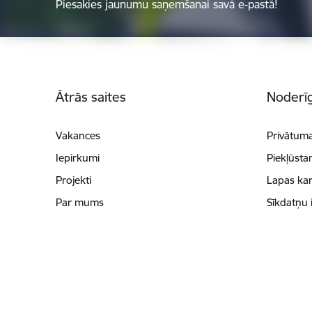
Piesakies jaunumu saņemšanai savā e-pastā!
Kājene
Ātrās saites
Noderīg
Vakances
Privātuma
Iepirkumi
Piekļūsta
Projekti
Lapas kar
Par mums
Sīkdatņu 