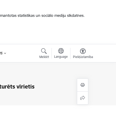
zmantotas statistikas un sociālo mediju sīkdatnes.
ti
Language
Meklēt
Piekļūstamība
urēts vīrietis