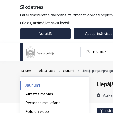
Pāriet uz lapas saturu
Sīkdatnes
Lai šī tīmekļvietne darbotos, tā izmanto obligāti nepiec
Lūdzu, atzīmējiet savu izvēli:
Noraidīt
Apstiprināt visas
Par mums
Sākums
Aktualitātes
Jaunumi
Liepājā par ļaunprātīg
Liepāj
Jaunumi
Atrastās mantas
Atska
Personas meklēšanā
Publi
Foto un video