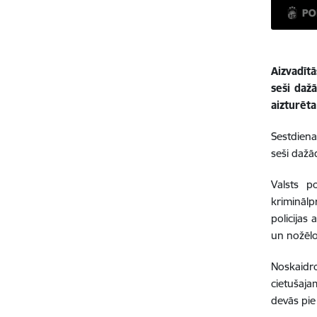
Aizvadītā
seši daž
aizturēt
Sestdiena
seši dažā
Valsts p
kriminālp
policijas
un nožēlo
Noskaidro
cietušaja
devās pie 