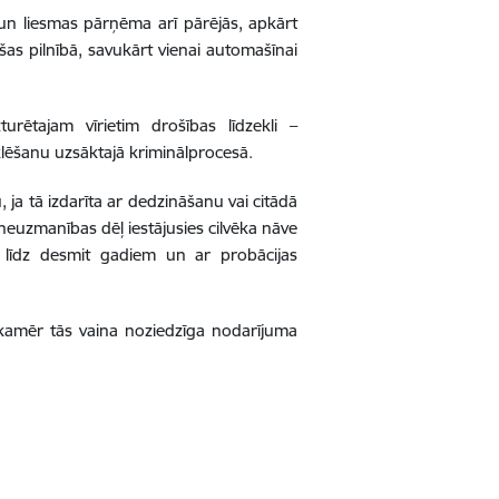
 un liesmas pārņēma arī pārējās, apkārt
as pilnībā, savukārt vienai automašīnai
rētajam vīrietim drošības līdzekli –
klēšanu uzsāktajā kriminālprocesā.
 ja tā izdarīta ar dedzināšanu vai citādā
ā neuzmanības dēļ iestājusies cilvēka nāve
u līdz desmit gadiem un ar probācijas
, kamēr tās vaina noziedzīga nodarījuma