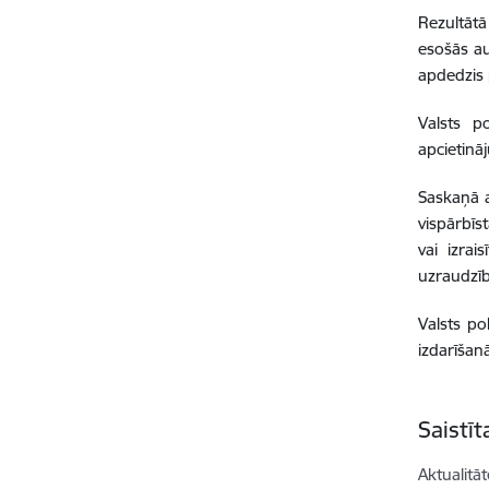
Rezultātā
esošās au
apdedzis p
Valsts p
apcietinā
Saskaņā a
vispārbīst
vai izra
uzraudzīb
Valsts po
izdarīšanā
Saistī
Aktualitāt