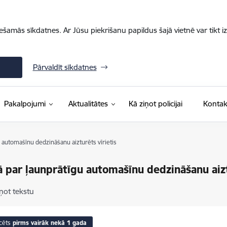
iešamās sīkdatnes. Ar Jūsu piekrišanu papildus šajā vietnē var tikt i
Pārvaldīt sīkdatnes
Pakalpojumi
Aktualitātes
Kā ziņot policijai
Kontak
u automašīnu dedzināšanu aizturēts vīrietis
ā par ļaunprātīgu automašīnu dedzināšanu aizt
ņot tekstu
cēts
pirms vairāk nekā 1 gada