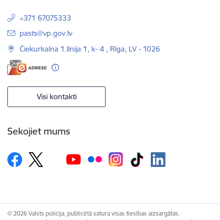
+371 67075333
E-pasts:
pasts@vp.gov.lv
Čiekurkalna 1.līnija 1, k- 4 , Rīga, LV - 1026
Visi kontakti
Sekojiet mums
© 2026 Valsts policija, publicētā satura visas tiesības aizsargātas.