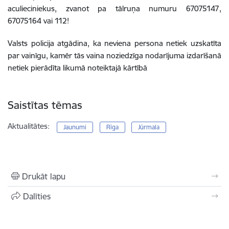
aculieciniekus, zvanot pa tālruņa numuru 67075147,
67075164 vai 112!
Valsts policija atgādina, ka neviena persona netiek uzskatīta
par vainīgu, kamēr tās vaina noziedzīga nodarījuma izdarīšanā
netiek pierādīta likumā noteiktajā kārtībā
Saistītas tēmas
Aktualitātes:
Jaunumi
Rīga
Jūrmala
Drukāt lapu
Dalīties