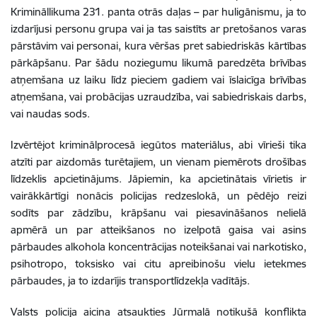
Krimināllikuma 231. panta otrās daļas
–
par huligānismu, ja to
izdarījusi personu grupa vai ja tas saistīts ar pretošanos varas
pārstāvim vai personai, kura vēršas pret sabiedriskās kārtības
pārkāpšanu. Par šādu noziegumu likumā paredzēta brīvības
atņemšana uz laiku līdz pieciem gadiem vai īslaicīga brīvības
atņemšana, vai probācijas uzraudzība, vai sabiedriskais darbs,
vai naudas sods.
Izvērtējot kriminālprocesā iegūtos materiālus, abi vīrieši tika
atzīti par aizdomās turētajiem, un vienam piemērots drošības
līdzeklis apcietinājums. Jāpiemin, ka apcietinātais vīrietis ir
vairākkārtīgi nonācis policijas redzeslokā, un pēdējo reizi
sodīts par zādzību, krāpšanu vai piesavināšanos nelielā
apmērā un par atteikšanos no izelpotā gaisa vai asins
pārbaudes alkohola koncentrācijas noteikšanai vai narkotisko,
psihotropo, toksisko vai citu apreibinošu vielu ietekmes
pārbaudes, ja to izdarījis transportlīdzekļa vadītājs.
Valsts policija aicina atsaukties Jūrmalā notikušā konflikta