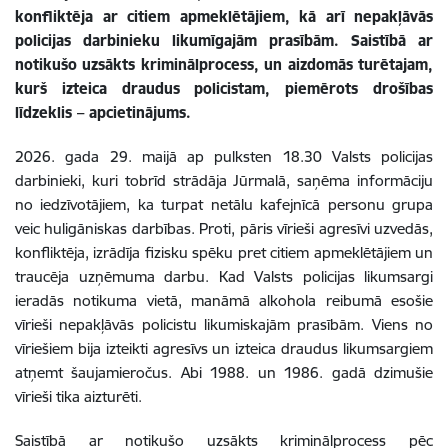
konfliktēja ar citiem apmeklētājiem, kā arī nepakļāvās
policijas darbinieku likumīgajām prasībām. Saistībā ar
notikušo uzsākts kriminālprocess, un aizdomās turētajam,
kurš izteica draudus policistam, piemērots drošības
līdzeklis – apcietinājums.
2026. gada 29. maijā ap pulksten 18.30 Valsts policijas
darbinieki, kuri tobrīd strādāja Jūrmalā, saņēma informāciju
no iedzīvotājiem, ka turpat netālu kafejnīcā personu grupa
veic huligāniskas darbības. Proti, pāris vīrieši agresīvi uzvedās,
konfliktēja, izrādīja fizisku spēku pret citiem apmeklētājiem un
traucēja uzņēmuma darbu. Kad Valsts policijas likumsargi
ieradās notikuma vietā, manāmā alkohola reibumā esošie
vīrieši nepakļāvās policistu likumiskajām prasībām. Viens no
vīriešiem bija izteikti agresīvs un izteica draudus likumsargiem
atņemt šaujamieročus. Abi 1988. un 1986. gadā dzimušie
vīrieši tika aizturēti.
Saistībā ar notikušo uzsākts kriminālprocess pēc