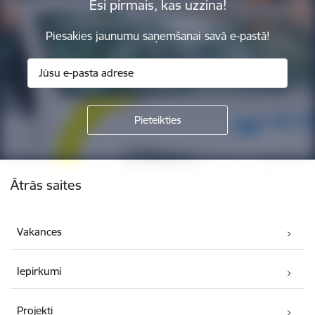
Esi pirmais, kas uzzina!
Piesakies jaunumu saņemšanai savā e-pastā!
Kājene
Ātrās saites
Vakances
Iepirkumi
Projekti