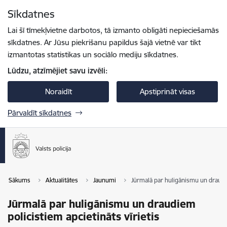
Pāriet uz lapas saturu
Sīkdatnes
Spied
lai meklētu
Enter
Lai šī tīmekļvietne darbotos, tā izmanto obligāti nepieciešamās
sīkdatnes. Ar Jūsu piekrišanu papildus šajā vietnē var tikt
izmantotas statistikas un sociālo mediju sīkdatnes.
Lūdzu, atzīmējiet savu izvēli:
Noraidīt
Apstiprināt visas
Pārvaldīt sīkdatnes
Sākums
Aktualitātes
Jaunumi
Jūrmalā par huligānismu un draudie
Jūrmalā par huligānismu un draudiem
policistiem apcietināts vīrietis