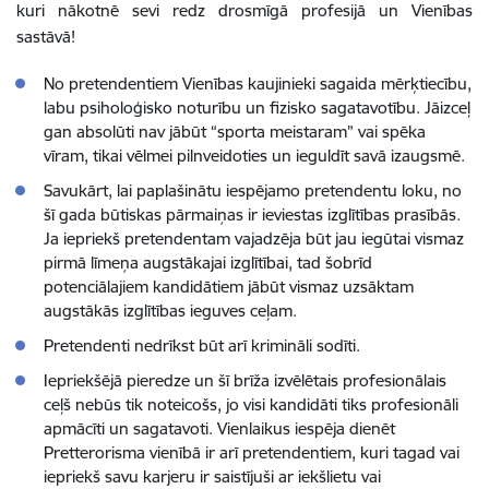
kuri nākotnē sevi redz drosmīgā profesijā un Vienības
sastāvā!
No pretendentiem Vienības kaujinieki sagaida mērķtiecību,
labu psiholoģisko noturību un fizisko sagatavotību. Jāizceļ
gan absolūti nav jābūt “sporta meistaram” vai spēka
vīram, tikai vēlmei pilnveidoties un ieguldīt savā izaugsmē.
Savukārt, lai paplašinātu iespējamo pretendentu loku, no
šī gada būtiskas pārmaiņas ir ieviestas izglītības prasībās.
Ja iepriekš pretendentam vajadzēja būt jau iegūtai vismaz
pirmā līmeņa augstākajai izglītībai, tad šobrīd
potenciālajiem kandidātiem jābūt vismaz uzsāktam
augstākās izglītības ieguves ceļam.
Pretendenti nedrīkst būt arī krimināli sodīti.
Iepriekšējā pieredze un šī brīža izvēlētais profesionālais
ceļš nebūs tik noteicošs, jo visi kandidāti tiks profesionāli
apmācīti un sagatavoti. Vienlaikus iespēja dienēt
Pretterorisma vienībā ir arī pretendentiem, kuri tagad vai
iepriekš savu karjeru ir saistījuši ar iekšlietu vai