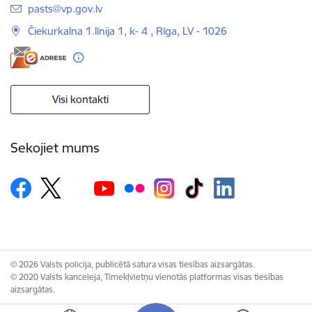
E-pasts:
pasts@vp.gov.lv
Čiekurkalna 1.līnija 1, k- 4 , Rīga, LV - 1026
Visi kontakti
Sekojiet mums
© 2026 Valsts policija, publicētā satura visas tiesības aizsargātas.
© 2020 Valsts kanceleja, Tīmekļvietņu vienotās platformas visas tiesības
aizsargātas.