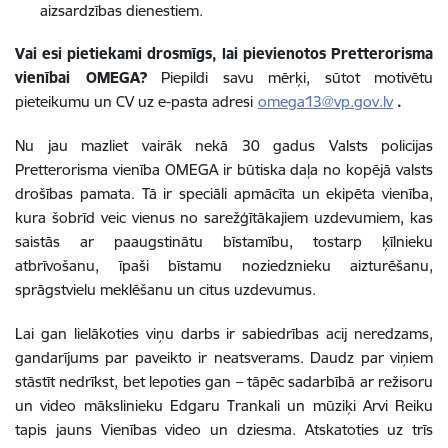
aizsardzības dienestiem.
Vai esi pietiekami drosmīgs, lai pievienotos Pretterorisma
vienībai OMEGA?
Piepildi savu mērķi, sūtot motivētu
pieteikumu un CV uz e-pasta adresi
omega13@vp.gov.lv
.
Nu jau mazliet vairāk nekā 30 gadus Valsts policijas
Pretterorisma vienība OMEGA ir būtiska daļa no kopējā valsts
drošības pamata. Tā ir speciāli apmācīta un ekipēta vienība,
kura šobrīd veic vienus no sarežģītākajiem uzdevumiem, kas
saistās ar paaugstinātu bīstamību, tostarp ķīlnieku
atbrīvošanu, īpaši bīstamu noziedznieku aizturēšanu,
sprāgstvielu meklēšanu un citus uzdevumus.
Lai gan lielākoties viņu darbs ir sabiedrības acij neredzams,
gandarījums par paveikto ir neatsverams. Daudz par viņiem
stāstīt nedrīkst, bet lepoties gan – tāpēc sadarbībā ar režisoru
un video mākslinieku Edgaru Trankali un mūziķi Arvi Reiku
tapis jauns Vienības video un dziesma. Atskatoties uz trīs