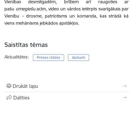
Vienības desmitgadēm, brīžiem arī raugoties ar
pašu
omegiešu
acīm, video un vārdos ietērpts svarīgākais par
Vienību – drosme, patriotisms un komanda, kas strādā kā
viens mehānisms jebkādos apstākļos.
Saistītas tēmas
Aktualitātes:
Preses relīzes
Jaunumi
Drukāt lapu
Dalīties