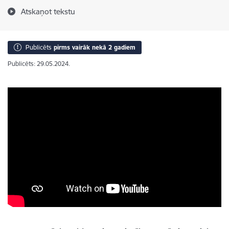
Atskaņot tekstu
Publicēts
pirms vairāk nekā 2 gadiem
Publicēts: 29.05.2024.