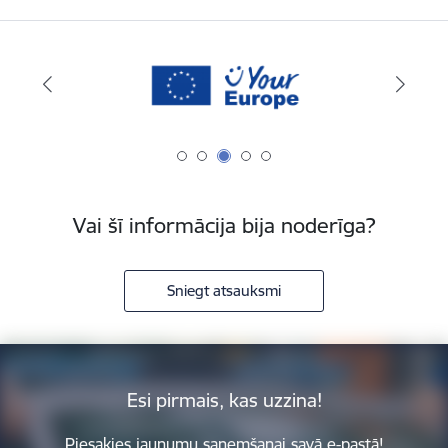
Vai šī informācija bija noderīga?
Sniegt atsauksmi
Esi pirmais, kas uzzina!
Piesakies jaunumu saņemšanai savā e-pastā!