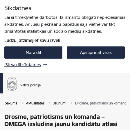
Pāriet uz lapas saturu
Sīkdatnes
Spied
lai meklētu
Enter
Lai šī tīmekļvietne darbotos, tā izmanto obligāti nepieciešamās
sīkdatnes. Ar Jūsu piekrišanu papildus šajā vietnē var tikt
izmantotas statistikas un sociālo mediju sīkdatnes.
Lūdzu, atzīmējiet savu izvēli:
Noraidīt
Apstiprināt visas
Pārvaldīt sīkdatnes
Sākums
Aktualitātes
Jaunumi
Drosme, patriotisms un komanda –
Drosme, patriotisms un komanda –
OMEGA izsludina jaunu kandidātu atlasi