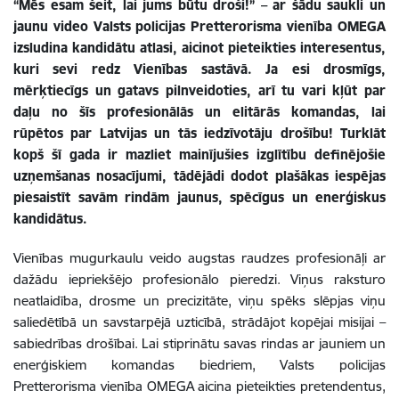
“Mēs esam šeit, lai jums būtu droši!” – ar šādu saukli un
jaunu video Valsts policijas Pretterorisma vienība OMEGA
izsludina kandidātu atlasi, aicinot pieteikties interesentus,
kuri sevi redz Vienības sastāvā. Ja esi drosmīgs,
mērķtiecīgs un gatavs pilnveidoties, arī tu vari kļūt par
daļu no šīs profesionālās un elitārās komandas, lai
rūpētos par Latvijas un tās iedzīvotāju drošību! Turklāt
kopš šī gada ir mazliet mainījušies izglītību definējošie
uzņemšanas nosacījumi, tādējādi dodot plašākas iespējas
piesaistīt savām rindām jaunus, spēcīgus un enerģiskus
kandidātus.
Vienības mugurkaulu veido augstas raudzes profesionāļi ar
dažādu iepriekšējo profesionālo pieredzi. Viņus raksturo
neatlaidība, drosme un precizitāte, viņu spēks slēpjas viņu
saliedētībā un savstarpējā uzticībā, strādājot kopējai misijai –
sabiedrības drošībai. Lai stiprinātu savas rindas ar jauniem un
enerģiskiem komandas biedriem, Valsts policijas
Pretterorisma vienība OMEGA aicina pieteikties pretendentus,