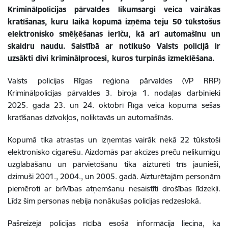
Kriminālpolicijas pārvaldes likumsargi veica vairākas
kratīšanas, kuru laikā kopumā izņēma teju 50 tūkstošus
elektronisko smēķēšanas ierīču, kā arī automašīnu un
skaidru naudu. Saistībā ar notikušo Valsts policijā ir
uzsākti divi kriminālprocesi, kuros turpinās izmeklēšana.
Valsts policijas Rīgas reģiona pārvaldes (VP RRP)
Kriminālpolicijas pārvaldes 3. biroja 1. nodaļas darbinieki
2025. gada 23. un 24. oktobrī Rīgā veica kopumā sešas
kratīšanas dzīvokļos, noliktavās un automašīnās.
Kopumā tika atrastas un izņemtas vairāk nekā 22 tūkstoši
elektronisko cigarešu. Aizdomās par akcīzes preču nelikumīgu
uzglabāšanu un pārvietošanu tika aizturēti trīs jaunieši,
dzimuši 2001., 2004., un 2005. gadā. Aizturētajām personām
piemēroti ar brīvības atņemšanu nesaistīti drošības līdzekļi.
Līdz šim personas nebija nonākušas policijas redzeslokā.
Pašreizējā policijas rīcībā esošā informācija liecina, ka