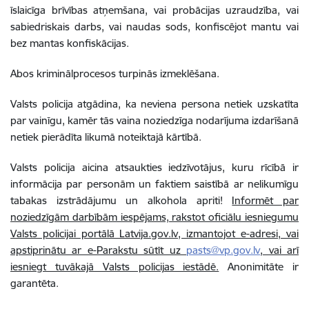
īslaicīga brīvības atņemšana, vai probācijas uzraudzība, vai
sabiedriskais darbs, vai naudas sods, konfiscējot mantu vai
bez mantas konfiskācijas.
Abos kriminālprocesos turpinās izmeklēšana.
Valsts policija atgādina, ka neviena persona netiek uzskatīta
par vainīgu, kamēr tās vaina noziedzīga nodarījuma izdarīšanā
netiek pierādīta likumā noteiktajā kārtībā.
Valsts policija aicina atsaukties iedzīvotājus, kuru rīcībā ir
informācija par personām un faktiem saistībā ar nelikumīgu
tabakas izstrādājumu un alkohola apriti!
Informēt par
noziedzīgām darbībām iespējams, rakstot oficiālu iesniegumu
Valsts policijai portālā Latvija.gov.lv, izmantojot e-adresi, vai
apstiprinātu ar e-Parakstu sūtīt uz
pasts@vp.gov.lv
, vai arī
iesniegt tuvākajā Valsts policijas iestādē.
Anonimitāte ir
garantēta.