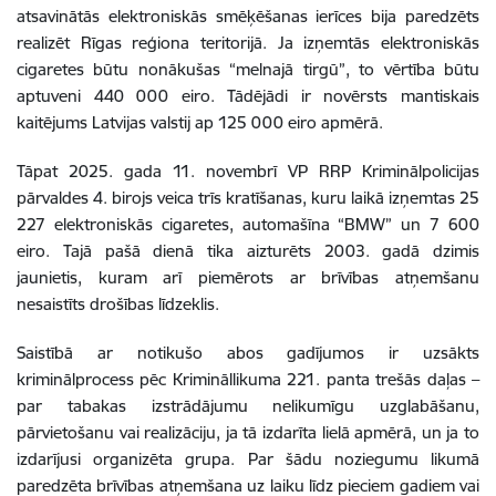
atsavinātās elektroniskās smēķēšanas ierīces bija paredzēts
realizēt Rīgas reģiona teritorijā. Ja izņemtās elektroniskās
cigaretes būtu nonākušas “melnajā tirgū”, to vērtība būtu
aptuveni 440 000 eiro. Tādējādi ir novērsts mantiskais
kaitējums Latvijas valstij ap 125 000 eiro apmērā.
Tāpat 2025. gada 11. novembrī VP RRP Kriminālpolicijas
pārvaldes 4. birojs veica trīs kratīšanas, kuru laikā izņemtas 25
227 elektroniskās cigaretes, automašīna “BMW” un 7 600
eiro. Tajā pašā dienā tika aizturēts 2003. gadā dzimis
jaunietis, kuram arī piemērots ar brīvības atņemšanu
nesaistīts drošības līdzeklis.
Saistībā ar notikušo abos gadījumos ir uzsākts
kriminālprocess pēc Krimināllikuma 221. panta trešās daļas –
par tabakas izstrādājumu nelikumīgu uzglabāšanu,
pārvietošanu vai realizāciju, ja tā izdarīta lielā apmērā, un ja to
izdarījusi organizēta grupa. Par šādu noziegumu likumā
paredzēta brīvības atņemšana uz laiku līdz pieciem gadiem vai