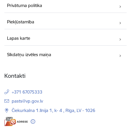
Privātuma politika
Piekļūstamība
Lapas karte
Sīkdatņu izvēles maiņa
Kontakti
+371 67075333
E-pasts:
pasts@vp.gov.lv
Čiekurkalna 1.līnija 1, k- 4 , Rīga, LV - 1026