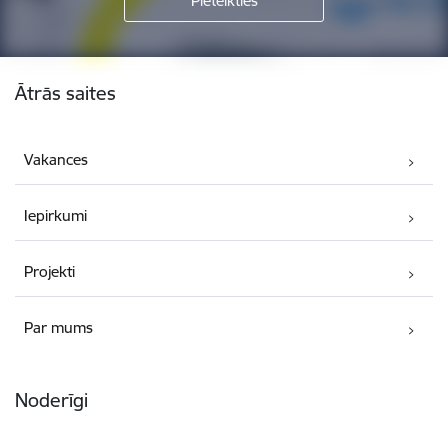
Kājene
Ātrās saites
Vakances
Iepirkumi
Projekti
Par mums
Noderīgi