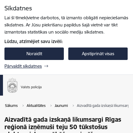
Pāriet uz lapas saturu
Sīkdatnes
Spied
lai meklētu
Enter
Lai šī tīmekļvietne darbotos, tā izmanto obligāti nepieciešamās
sīkdatnes. Ar Jūsu piekrišanu papildus šajā vietnē var tikt
izmantotas statistikas un sociālo mediju sīkdatnes.
Lūdzu, atzīmējiet savu izvēli:
Noraidīt
Apstiprināt visas
Pārvaldīt sīkdatnes
Sākums
Aktualitātes
Jaunumi
Aizvadītā gada izskaņā likumsargi
Aizvadītā gada izskaņā likumsargi Rīgas
reģionā izņēmuši teju 50 tūkstošus