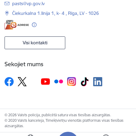
E-pasts:
pasts@vp.gov.lv
Čiekurkalna 1.līnija 1, k- 4 , Rīga, LV - 1026
Visi kontakti
Sekojiet mums
© 2026 Valsts policija, publicētā satura visas tiesības aizsargātas.
© 2020 Valsts kanceleja, Tīmekļvietņu vienotās platformas visas tiesības
aizsargātas.