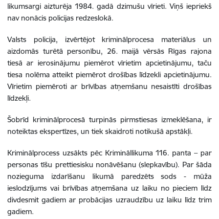
likumsargi aizturēja 1984. gadā dzimušu vīrieti. Viņš iepriekš
nav nonācis policijas redzeslokā.
Valsts policija, izvērtējot kriminālprocesa materiālus un
aizdomās turētā personību, 26. maijā vērsās Rīgas rajona
tiesā ar ierosinājumu piemērot vīrietim apcietinājumu, taču
tiesa nolēma atteikt piemērot drošības līdzekli apcietinājumu.
Vīrietim piemēroti ar brīvības atņemšanu nesaistīti drošības
līdzekļi.
Šobrīd kriminālprocesā turpinās pirmstiesas izmeklēšana, ir
noteiktas ekspertīzes, un tiek skaidroti notikušā apstākļi.
Kriminālprocess uzsākts pēc Krimināllikuma 116. panta – par
personas tīšu prettiesisku nonāvēšanu (slepkavību). Par šāda
nozieguma izdarīšanu likumā paredzēts sods - mūža
ieslodzījums vai brīvības atņemšana uz laiku no pieciem līdz
divdesmit gadiem ar probācijas uzraudzību uz laiku līdz trim
gadiem.