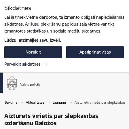
Pāriet uz lapas saturu
Sīkdatnes
Spied
lai meklētu
Enter
Lai šī tīmekļvietne darbotos, tā izmanto obligāti nepieciešamās
sīkdatnes. Ar Jūsu piekrišanu papildus šajā vietnē var tikt
izmantotas statistikas un sociālo mediju sīkdatnes.
Lūdzu, atzīmējiet savu izvēli:
Noraidīt
Apstiprināt visas
Pārvaldīt sīkdatnes
Sākums
Aktualitātes
Jaunumi
Aizturēts vīrietis par slepkavības 
Aizturēts vīrietis par slepkavības
izdarīšanu Baložos