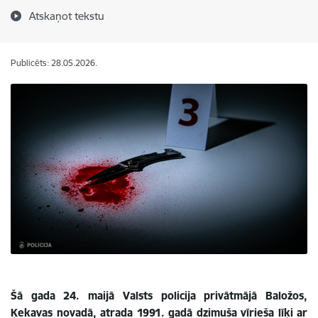
Atskaņot tekstu
Publicēts: 28.05.2026.
Šā gada 24. maijā Valsts policija privātmājā Baložos,
Ķekavas novadā, atrada 1991. gadā dzimuša vīrieša līķi ar