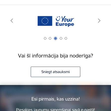
Vai šī informācija bija noderīga?
Sniegt atsauksmi
Esi pirmais, kas uzzina!
Piesakies jaunumu saņemšanai savā e-pastā!