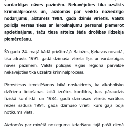
vardarbīgas nāves pazīmēm. Nekavējoties tika uzsākts
kriminālprocess un, aizdomās par veikto noziedzīgo
nodarījumu, aizturēts 1984. gadā dzimis vīrietis. Valsts
policija vērsās tiesā ar ierosinājumu personai piemērot
apcietinājumu, taču tiesa atteica šāda drošības līdzekļa
piemērošanu.
Šā gada 24. maijā kādā privātmājā Baložos, Ķekavas novadā,
tika atrasts 1991. gadā dzimuša vīrieša līķis ar vardarbīgas
nāves pazīmēm. Valsts policijas Rīgas reģiona pārvaldē
nekavējoties tika uzsākts kriminālprocess.
Pirmstiesas izmeklēšanas laikā noskaidrots, ka alkoholisko
dzērienu lietošanas laikā izcēlies konflikts, kas pāraudzis
fiziskā konfliktā, un 1984. gadā dzimušais vīrietis vairākas
reizes sadūra 1991. gadā dzimušo vīrieti, kurš gāja bojā
notikuma vietā.
Aizdomās par minētā nozieguma izdarīšanu tajā pašā dienā