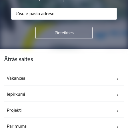
Kājene
Ātrās saites
Vakances
Iepirkumi
Projekti
Par mums