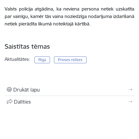
Valsts policija atgādina, ka neviena persona netiek uzskatīta
par vainīgu, kamēr tās vaina noziedzīga nodarījuma izdarīšanā
netiek pierādīta likumā noteiktajā kārtībā.
Saistītas tēmas
Aktualitātes:
Rīga
Preses relīzes
Drukāt lapu
Dalīties