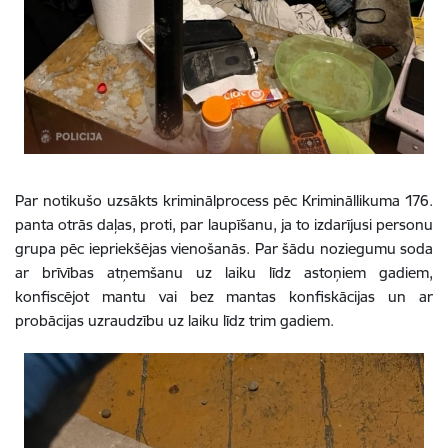
Par notikušo uzsākts kriminālprocess pēc Krimināllikuma 176.
panta otrās daļas, proti, par laupīšanu, ja to izdarījusi personu
grupa pēc iepriekšējas vienošanās. Par šādu noziegumu soda
ar brīvības atņemšanu uz laiku līdz astoņiem gadiem,
konfiscējot mantu vai bez mantas konfiskācijas un ar
probācijas uzraudzību uz laiku līdz trim gadiem.