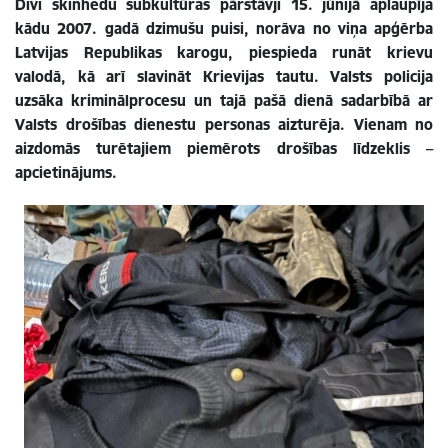
Divi skinhedu subkultūras pārstāvji 15. jūnijā aplaupīja
kādu 2007. gadā dzimušu puisi, norāva no viņa apģērba
Latvijas Republikas karogu, piespieda runāt krievu
valodā, kā arī slavināt Krievijas tautu. Valsts policija
uzsāka kriminālprocesu un tajā pašā dienā sadarbībā ar
Valsts drošības dienestu personas aizturēja. Vienam no
aizdomās turētajiem piemērots drošības līdzeklis –
apcietinājums.