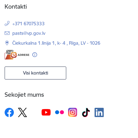
Kontakti
+371 67075333
E-pasts:
pasts@vp.gov.lv
Čiekurkalna 1.līnija 1, k- 4 , Rīga, LV - 1026
Visi kontakti
Sekojiet mums