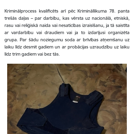
Kriminālprocess kvalificēts arī pēc Krimināllikuma 78. panta
trešās daļas
–
par darbību, kas vērsta uz nacionālā, etniskā,
rasu vai reliģiskā naida vai nesaticības izraisīšanu, ja tā saistīta
ar vardarbību vai draudiem vai ja to izdarījusi organizēta
grupa. Par šādu noziegumu soda ar brīvības atņemšanu uz
laiku līdz desmit gadiem un ar probācijas uzraudzību uz laiku
līdz trim gadiem vai bez tās.