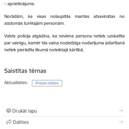
– apcietinājums.
Norādām, ka visas nolaupītās mantas atsavinātas no
aizdomās turētajām personām.
Valsts policija atgādina, ka neviena persona netiek uzskatīta
par vainīgu, kamēr tās vaina noziedzīga nodarījuma izdarīšanā
netiek pierādīta likumā noteiktajā kārtībā.
Saistītas tēmas
Aktualitātes:
Preses relīzes
Drukāt lapu
Dalīties