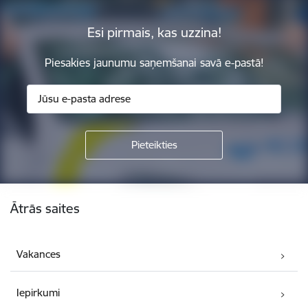
Esi pirmais, kas uzzina!
Piesakies jaunumu saņemšanai savā e-pastā!
Kājene
Ātrās saites
Vakances
Iepirkumi