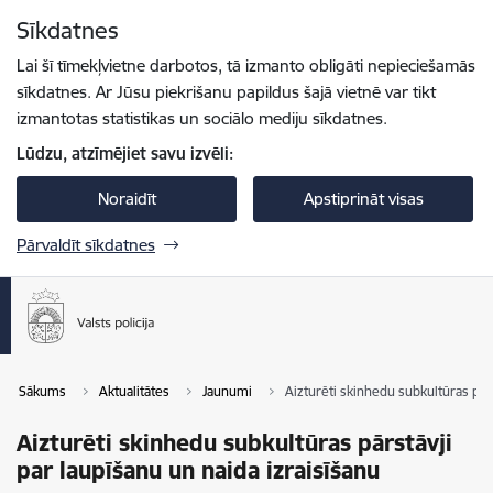
Pāriet uz lapas saturu
Sīkdatnes
Spied
lai meklētu
Enter
Lai šī tīmekļvietne darbotos, tā izmanto obligāti nepieciešamās
sīkdatnes. Ar Jūsu piekrišanu papildus šajā vietnē var tikt
izmantotas statistikas un sociālo mediju sīkdatnes.
Lūdzu, atzīmējiet savu izvēli:
Noraidīt
Apstiprināt visas
Pārvaldīt sīkdatnes
Sākums
Aktualitātes
Jaunumi
Aizturēti skinhedu subkultūras pārs
Aizturēti skinhedu subkultūras pārstāvji
par laupīšanu un naida izraisīšanu