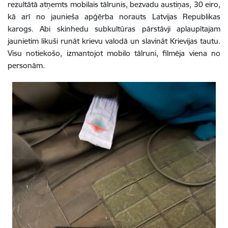
rezultātā atņemts mobilais tālrunis, bezvadu austiņas, 30 eiro,
kā arī no jaunieša apģērba norauts Latvijas Republikas
karogs. Abi skinhedu subkultūras pārstāvji aplaupītajam
jaunietim likuši runāt krievu valodā un slavināt Krievijas tautu.
Visu notiekošo, izmantojot mobilo tālruni, filmēja viena no
personām.