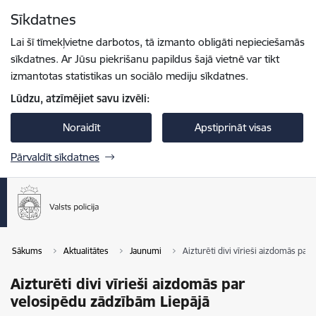
Pāriet uz lapas saturu
Sīkdatnes
Spied
lai meklētu
Enter
Lai šī tīmekļvietne darbotos, tā izmanto obligāti nepieciešamās
sīkdatnes. Ar Jūsu piekrišanu papildus šajā vietnē var tikt
izmantotas statistikas un sociālo mediju sīkdatnes.
Lūdzu, atzīmējiet savu izvēli:
Noraidīt
Apstiprināt visas
Pārvaldīt sīkdatnes
Sākums
Aktualitātes
Jaunumi
Aizturēti divi vīrieši aizdomās par
Aizturēti divi vīrieši aizdomās par
velosipēdu zādzībām Liepājā