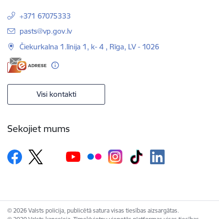
+371 67075333
E-pasts:
pasts@vp.gov.lv
Čiekurkalna 1.līnija 1, k- 4 , Rīga, LV - 1026
Visi kontakti
Sekojiet mums
© 2026 Valsts policija, publicētā satura visas tiesības aizsargātas.