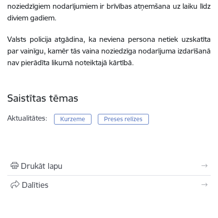
noziedzīgiem nodarījumiem ir brīvības atņemšana uz laiku līdz
diviem gadiem.
Valsts policija atgādina, ka neviena persona netiek uzskatīta
par vainīgu, kamēr tās vaina noziedzīga nodarījuma izdarīšanā
nav pierādīta likumā noteiktajā kārtībā.
Saistītas tēmas
Aktualitātes:
Kurzeme
Preses relīzes
Drukāt lapu
Dalīties