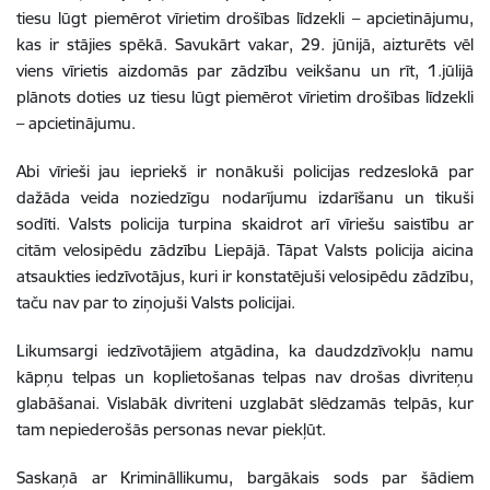
tiesu lūgt piemērot vīrietim drošības līdzekli – apcietinājumu,
kas ir stājies spēkā. Savukārt vakar, 29. jūnijā, aizturēts vēl
viens vīrietis aizdomās par zādzību veikšanu un rīt, 1.jūlijā
plānots doties uz tiesu lūgt piemērot vīrietim drošības līdzekli
– apcietinājumu.
Abi vīrieši jau iepriekš ir nonākuši policijas redzeslokā par
dažāda veida noziedzīgu nodarījumu izdarīšanu un tikuši
sodīti. Valsts policija turpina skaidrot arī vīriešu saistību ar
citām velosipēdu zādzību Liepājā. Tāpat Valsts policija aicina
atsaukties iedzīvotājus, kuri ir konstatējuši velosipēdu zādzību,
taču nav par to ziņojuši Valsts policijai.
Likumsargi iedzīvotājiem atgādina, ka daudzdzīvokļu namu
kāpņu telpas un koplietošanas telpas nav drošas divriteņu
glabāšanai. Vislabāk divriteni uzglabāt slēdzamās telpās, kur
tam nepiederošās personas nevar piekļūt.
Saskaņā ar Krimināllikumu, bargākais sods par šādiem