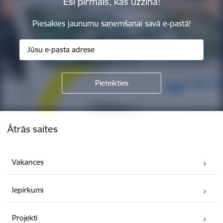
Esi pirmais, kas uzzina!
Piesakies jaunumu saņemšanai savā e-pastā!
Kājene
Ātrās saites
Vakances
Iepirkumi
Projekti