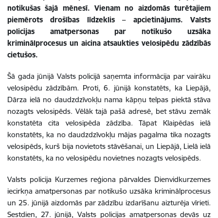
notikušas šajā mēnesī. Vienam no aizdomās turētajiem
piemērots drošības līdzeklis – apcietinājums. Valsts
policijas amatpersonas par notikušo uzsāka
kriminālprocesus un aicina atsaukties velosipēdu zādzībās
cietušos.
Šā gada jūnijā Valsts policijā saņemta informācija par vairāku
velosipēdu zādzībām. Proti, 6. jūnijā konstatēts, ka Liepājā,
Dārza ielā no daudzdzīvokļu nama kāpņu telpas piektā stāva
nozagts velosipēds. Vēlāk tajā pašā adresē, bet stāvu zemāk
konstatēta cita velosipēda zādzība. Tāpat Klaipēdas ielā
konstatēts, ka no daudzdzīvokļu mājas pagalma tika nozagts
velosipēds, kurš bija novietots stāvēšanai, un Liepājā, Lielā ielā
konstatēts, ka no velosipēdu novietnes nozagts velosipēds.
Valsts policija Kurzemes reģiona pārvaldes Dienvidkurzemes
iecirkņa amatpersonas par notikušo uzsāka kriminālprocesus
un 25. jūnijā aizdomās par zādzību izdarīšanu aizturēja vīrieti.
Sestdien, 27. jūnijā, Valsts policijas amatpersonas devās uz