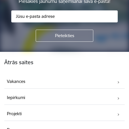
Piesakies jaunumu saņemšanai savā e-pastā!
Kājene
Ātrās saites
Vakances
Iepirkumi
Projekti