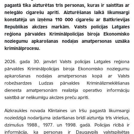
pagastā tika aizturētas trīs personas, kuras ir saistītas ar
nelegālo cigarešu apriti. Aizturēšanas laikā likumsargi
konstatēja un izņēma 110 000 cigarešu ar Baltkrievijas
Republikas akcīzes markām. Valsts policijas Latgales
reģiona pārvaldes Kriminālpolicijas biroja Ekonomisko
noziegumu apkarošanas nodaļas amatpersonas uzsāka
kriminālprocesu.
2026. gada 30. janvārī Valsts policijas Latgales reģiona
pārvaldes Kriminālpolicijas biroja Ekonomisko noziegumu
apkarošanas nodaļas amatpersonas kopā ar Valsts
robežsardzes Ludzas pārvaldes Kriminālizmeklēšanas
dienesta amatpersonām realizēja operatīvo informāciju
saistībā ar nelikumīgu akcīzes preču apriti.
Aizkraukles novada Klintaines un Iršu pagastā likumsargi
noziedzīgā nodarījuma izdarīšanas brīdī aizturēja trīs vīriešus,
dzimušus 1988., 1977. un 1998. gadā. Policijas rīcībā ir
informācija, ka personas ir Daugavpils valstspilsētas