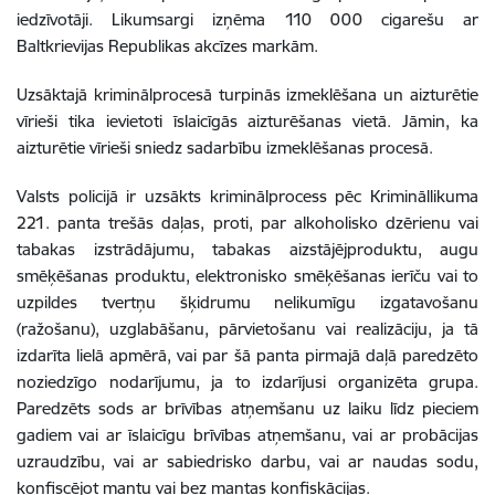
iedzīvotāji. Likumsargi izņēma 110 000 cigarešu ar
Baltkrievijas Republikas akcīzes markām.
Uzsāktajā kriminālprocesā turpinās izmeklēšana un aizturētie
vīrieši tika ievietoti īslaicīgās aizturēšanas vietā.
Jāmin, ka
aizturētie vīrieši sniedz sadarbību izmeklēšanas procesā.
Valsts policijā ir uzsākts kriminālprocess pēc Krimināllikuma
221. panta trešās daļas, proti, par alkoholisko dzērienu vai
tabakas izstrādājumu, tabakas aizstājējproduktu, augu
smēķēšanas produktu, elektronisko smēķēšanas ierīču vai to
uzpildes tvertņu šķidrumu nelikumīgu izgatavošanu
(ražošanu), uzglabāšanu, pārvietošanu vai realizāciju, ja tā
izdarīta lielā apmērā, vai par šā panta pirmajā daļā paredzēto
noziedzīgo nodarījumu, ja to izdarījusi organizēta grupa.
Paredzēts sods ar brīvības atņemšanu uz laiku līdz pieciem
gadiem vai ar īslaicīgu brīvības atņemšanu, vai ar probācijas
uzraudzību, vai ar sabiedrisko darbu, vai ar naudas sodu,
konfiscējot mantu vai bez mantas konfiskācijas.