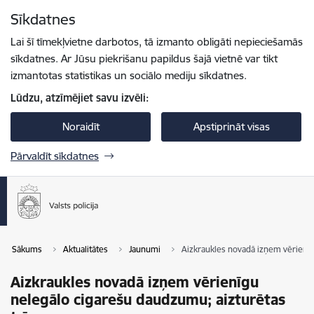
Pāriet uz lapas saturu
Sīkdatnes
Spied
lai meklētu
Enter
Lai šī tīmekļvietne darbotos, tā izmanto obligāti nepieciešamās
sīkdatnes. Ar Jūsu piekrišanu papildus šajā vietnē var tikt
izmantotas statistikas un sociālo mediju sīkdatnes.
Lūdzu, atzīmējiet savu izvēli:
Noraidīt
Apstiprināt visas
Pārvaldīt sīkdatnes
Sākums
Aktualitātes
Jaunumi
Aizkraukles novadā izņem vērienīg
Aizkraukles novadā izņem vērienīgu
nelegālo cigarešu daudzumu; aizturētas