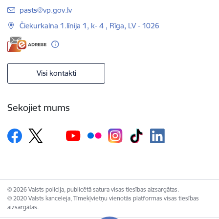
E-pasts:
pasts@vp.gov.lv
Čiekurkalna 1.līnija 1, k- 4 , Rīga, LV - 1026
Visi kontakti
Sekojiet mums
© 2026 Valsts policija, publicētā satura visas tiesības aizsargātas.
© 2020 Valsts kanceleja, Tīmekļvietņu vienotās platformas visas tiesības
aizsargātas.