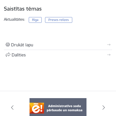
Saistītas tēmas
Aktualitātes:
Rīga
Preses relīzes
Drukāt lapu
Dalīties