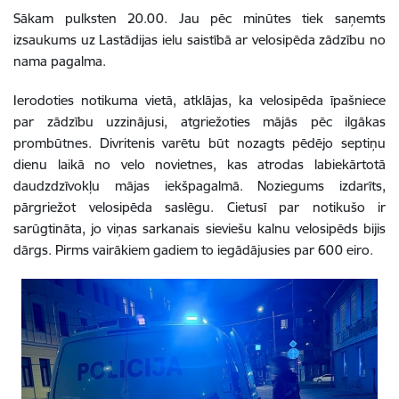
Sākam pulksten 20.00. Jau pēc minūtes tiek saņemts
izsaukums uz Lastādijas ielu saistībā ar velosipēda zādzību no
nama pagalma.
Ierodoties notikuma vietā, atklājas, ka velosipēda īpašniece
par zādzību uzzinājusi, atgriežoties mājās pēc ilgākas
prombūtnes. Divritenis varētu būt nozagts pēdējo septiņu
dienu laikā no velo novietnes, kas atrodas labiekārtotā
daudzdzīvokļu mājas iekšpagalmā. Noziegums izdarīts,
pārgriežot velosipēda saslēgu. Cietusī par notikušo ir
sarūgtināta, jo viņas sarkanais sieviešu kalnu velosipēds bijis
dārgs. Pirms vairākiem gadiem to iegādājusies par 600 eiro.