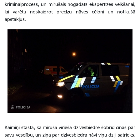
kriminālprocess, un mirušais nogādāts ekspertīzes veikšanai,
lai varētu noskaidrot precīzu nāves cēloni un notikušā
apstākļus.
Kaimiņi stāsta, ka mirušā vīrieša dzīvesbiedre šobrīd cīnās par
savu veselību, un ziņa par dzīvesbiedra nāvi viņu dziļi satrieks.