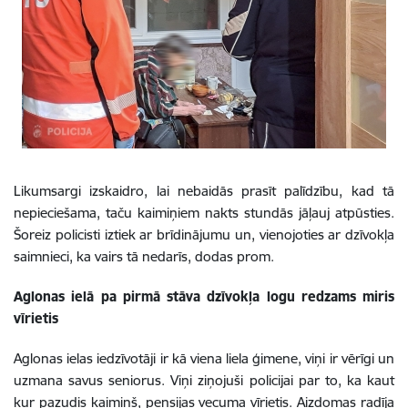
Likumsargi izskaidro, lai nebaidās prasīt palīdzību, kad tā
nepieciešama, taču kaimiņiem nakts stundās jāļauj atpūsties.
Šoreiz policisti iztiek ar brīdinājumu un, vienojoties ar dzīvokļa
saimnieci, ka vairs tā nedarīs, dodas prom.
Aglonas ielā pa pirmā stāva dzīvokļa logu redzams miris
vīrietis
Aglonas ielas iedzīvotāji ir kā viena liela ģimene, viņi ir vērīgi un
uzmana savus seniorus. Viņi ziņojuši policijai par to, ka kaut
kur pazudis kaimiņš, pensijas vecuma vīrietis. Aizdomas radīja