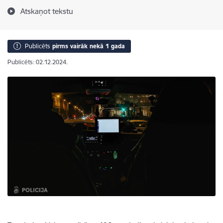
Atskaņot tekstu
Publicēts
pirms vairāk nekā 1 gada
Publicēts: 02.12.2024.