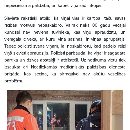
nepieciešama palīdzība, un kāpēc viņa šādi rīkojas.
Sieviete rakstiski atbild, ka viņai viss ir kārtībā, taču savas
rīcības motīvus nepaskaidro. Vairāk nekā 80 gadu vecajai
kundzei nav neviena tuvinieka, kas viņu apraudzītu, un
vienīgais cilvēks, ar kuru viņa sazinās, ir viņas aprūpētājs.
Tāpēc policisti zvana viņam, lai noskaidrotu, kad pēdējo reizi
viņš sievieti apraudzījis. Policisti pārbauda, ka viņai ir sagādāta
pārtika un dzīves apstākļi ir atbilstoši. Uz notikuma vietu tiek
izsaukta arī Neatliekamās medicīniskās palīdzības dienesta
brigāde, kas secina, ka sirmgalvei nav akūtu veselības
problēmu.