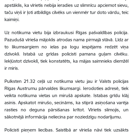
apstāklis, ka vīrietis nebija ieradies uz slimnīcu apciemot sievu,
taču viņš ir ļoti atbildīgs cilvēks un vienmēr tur doto vārdu, teic
kaimiņi.
Uz notikuma vietu bija izbraukusi Rīgas pašvaldības policija.
Pazudušā vīrieša mājoklis atrodas nama pirmajā stāvā. Līdz ar
to likumsargiem no ielas pa logu iespējams redzēt viņa
dzīvokli. Istabā uz grīdas policisti pamana guļam cilvēku.
Iekļūstot dzīvoklī, tiek konstatēts, ka mājas saimnieks diemžēl
ir miris.
Pulksten 21.32 ceļā uz notikuma vietu jau ir Valsts policijas
Rīgas Austrumu pārvaldes likumsargi. Ierodoties adresē, tiek
veikta notikuma vietas un mirušā apskate. Istabas grīdu klāj
asinis. Apskatot mirušo, secināms, ka stiprā asiņošana varēja
rasties no deguna pārsišanas krītot. Vīrietis slimojis, un
sākotnējā informācija neliecina par noziedzīgu nodarījumu.
Policisti pieņem liecības. Saistībā ar vīrieša nāvi tiek uzsākts