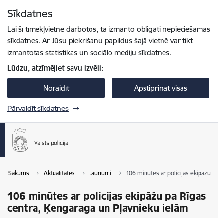
Pāriet uz lapas saturu
Sīkdatnes
Spied
lai meklētu
Enter
Lai šī tīmekļvietne darbotos, tā izmanto obligāti nepieciešamās
sīkdatnes. Ar Jūsu piekrišanu papildus šajā vietnē var tikt
izmantotas statistikas un sociālo mediju sīkdatnes.
Lūdzu, atzīmējiet savu izvēli:
Noraidīt
Apstiprināt visas
Pārvaldīt sīkdatnes
Sākums
Aktualitātes
Jaunumi
106 minūtes ar policijas ekipāžu p
106 minūtes ar policijas ekipāžu pa Rīgas
centra, Ķengaraga un Pļavnieku ielām