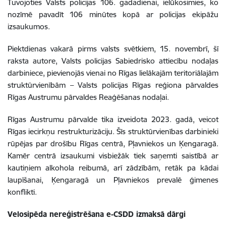
Tuvojoties Valsts policijas 106. gadadienai, ielūkosimies, ko
nozīmē pavadīt 106 minūtes kopā ar policijas ekipāžu
izsaukumos.
Piektdienas vakarā pirms valsts svētkiem, 15. novembrī, šī
raksta autore,
Valsts policijas Sabiedrisko attiecību nodaļas
darbiniece, pievienojās
vienai no Rīgas lielākajām teritoriālajām
struktūrvienībām
–
Valsts policijas Rīgas reģiona pārvaldes
Rīgas Austrumu pārvaldes Reaģēšanas nodaļai.
Rīgas Austrumu pārvalde tika izveidota 2023. gadā, veicot
Rīgas iecirkņu restrukturizāciju. Šīs struktūrvienības darbinieki
rūpējas par drošību Rīgas centrā, Pļavniekos un Ķengaragā.
Kamēr centrā izsaukumi visbiežāk tiek saņemti saistībā ar
kautiņiem alkohola reibumā, arī zādzībām, retāk pa kādai
laupīšanai, Ķengaragā un Pļavniekos prevalē ģimenes
konflikti.
Velosipēda nereģistrēšana e-CSDD izmaksā dārgi