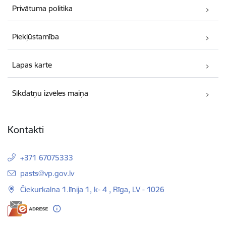
Privātuma politika
Piekļūstamība
Lapas karte
Sīkdatņu izvēles maiņa
Kontakti
+371 67075333
E-pasts:
pasts@vp.gov.lv
Čiekurkalna 1.līnija 1, k- 4 , Rīga, LV - 1026