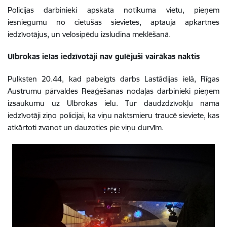
Policijas darbinieki apskata notikuma vietu, pieņem
iesniegumu no cietušās sievietes, aptaujā apkārtnes
iedzīvotājus, un velosipēdu izsludina meklēšanā.
Ulbrokas ielas iedzīvotāji nav gulējuši vairākas naktis
Pulksten 20.44, kad pabeigts darbs Lastādijas ielā, Rīgas
Austrumu pārvaldes Reaģēšanas nodaļas darbinieki pieņem
izsaukumu uz Ulbrokas ielu. Tur daudzdzīvokļu nama
iedzīvotāji ziņo policijai, ka viņu naktsmieru traucē sieviete, kas
atkārtoti zvanot un dauzoties pie viņu durvīm.