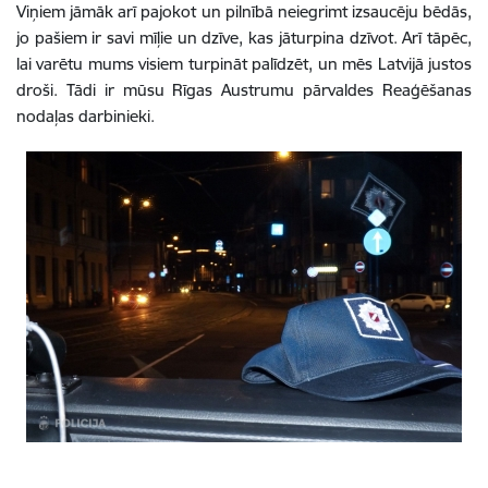
Viņiem jāmāk arī pajokot un pilnībā neiegrimt izsaucēju bēdās,
jo pašiem ir savi mīļie un dzīve, kas jāturpina dzīvot. Arī tāpēc,
lai varētu mums visiem turpināt palīdzēt, un mēs Latvijā justos
droši. Tādi ir mūsu Rīgas Austrumu pārvaldes Reaģēšanas
nodaļas darbinieki.