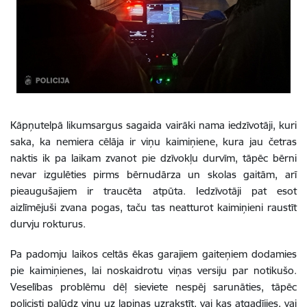
Kāpņutelpā likumsargus sagaida vairāki nama iedzīvotāji, kuri
saka, ka nemiera cēlāja ir viņu kaimiņiene, kura jau četras
naktis ik pa laikam zvanot pie dzīvokļu durvīm, tāpēc bērni
nevar izgulēties pirms bērnudārza un skolas gaitām, arī
pieaugušajiem ir traucēta atpūta. Iedzīvotāji pat esot
aizlīmējuši zvana pogas, taču tas neatturot kaimiņieni raustīt
durvju rokturus.
Pa padomju laikos celtās ēkas garajiem gaiteņiem dodamies
pie kaimiņienes, lai noskaidrotu viņas versiju par notikušo.
Veselības problēmu dēļ sieviete nespēj sarunāties, tāpēc
policisti palūdz viņu uz lapiņas uzrakstīt, vai kas atgadījies, vai