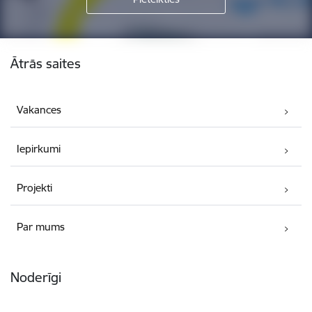
Kājene
Ātrās saites
Vakances
Iepirkumi
Projekti
Par mums
Noderīgi