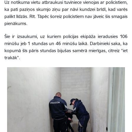
Uz notikuma vietu atbraukusi tuviniece vienojas ar policistiem,
ka pati paziņos skumjo ziņu par nāvi kundzei brīdī, kad varēs
palikt līdzās. Rīt. Tāpēc šoreiz policistiem nav jāveic šis smagais
pienākums.
Šie ir izsaukumi, uz kuriem policijas ekipāža ieradusies 106
minūšu jeb 1 stundas un 46 minūšu laikā. Darbinieki saka, ka
kopumā šīs pāris stundas bijušas samērā mierīgas, citreiz “iet
trakāk”.