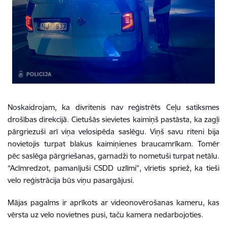
Noskaidrojam, ka divritenis nav reģistrēts Ceļu satiksmes
drošības direkcijā. Cietušās sievietes kaimiņš pastāsta, ka zagļi
pārgriezuši arī viņa velosipēda saslēgu. Viņš savu riteni bija
novietojis turpat blakus kaimiņienes braucamrīkam. Tomēr
pēc saslēga pārgriešanas, garnadži to nometuši turpat netālu.
“Acīmredzot, pamanījuši CSDD uzlīmi”, vīrietis spriež, ka tieši
velo reģistrācija būs viņu pasargājusi.
Mājas pagalms ir aprīkots ar videonovērošanas kameru, kas
vērsta uz velo novietnes pusi, taču kamera nedarbojoties.