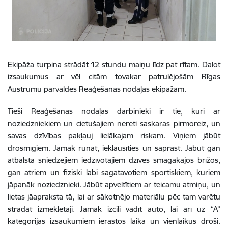
Ekipāža turpina strādāt 12 stundu maiņu līdz pat rītam. Dalot
izsaukumus ar vēl citām tovakar patrulējošām Rīgas
Austrumu pārvaldes Reaģēšanas nodaļas ekipāžām.
Tieši Reaģēšanas nodaļas darbinieki ir tie, kuri ar
noziedzniekiem un cietušajiem nereti saskaras pirmoreiz, un
savas dzīvības pakļauj lielākajam riskam. Viņiem jābūt
drosmīgiem. Jāmāk runāt, ieklausīties un saprast. Jābūt gan
atbalsta sniedzējiem iedzīvotājiem dzīves smagākajos brīžos,
gan ātriem un fiziski labi sagatavotiem sportiskiem, kuriem
jāpanāk noziedznieki. Jābūt apveltītiem ar teicamu atmiņu, un
lietas jāapraksta tā, lai ar sākotnējo materiālu pēc tam varētu
strādāt izmeklētāji. Jāmāk izcili vadīt auto, lai arī uz “A”
kategorijas izsaukumiem ierastos laikā un vienlaikus droši.