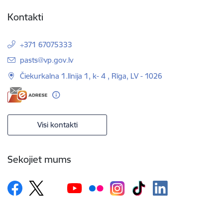
Kontakti
+371 67075333
E-pasts:
pasts@vp.gov.lv
Čiekurkalna 1.līnija 1, k- 4 , Rīga, LV - 1026
Visi kontakti
Sekojiet mums