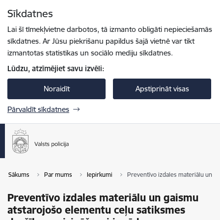
Pāriet uz lapas saturu
Sīkdatnes
Spied
lai meklētu
Enter
Lai šī tīmekļvietne darbotos, tā izmanto obligāti nepieciešamās
sīkdatnes. Ar Jūsu piekrišanu papildus šajā vietnē var tikt
izmantotas statistikas un sociālo mediju sīkdatnes.
Lūdzu, atzīmējiet savu izvēli:
Noraidīt
Apstiprināt visas
Pārvaldīt sīkdatnes
Sākums
Par mums
Iepirkumi
Preventīvo izdales materiālu un g
Preventīvo izdales materiālu un gaismu
atstarojošo elementu ceļu satiksmes