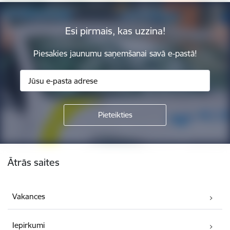
Esi pirmais, kas uzzina!
Piesakies jaunumu saņemšanai savā e-pastā!
Kājene
Ātrās saites
Vakances
Iepirkumi