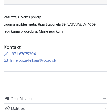
Pasūtītājs
Valsts policija
Līguma izpildes vieta
Rīga Stabu iela 89 (LATVIJA), LV-1009
Iepirkuma procedūra
Mazie iepirkumi
Kontakti
+371 67075304
E-pasts:
laine.boza-lielkaja@vp.gov.lv
Drukāt lapu
Dalīties