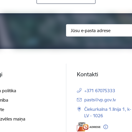
i
Kontakti
 politika
+371 67075333
E-pasts:
pasts@vp.gov.lv
mība
Čiekurkalna 1.līnija 1, k-
te
LV - 1026
izvēles maiņa