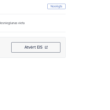
Noslēgts
Iesniegšanas vieta
Atvērt EIS