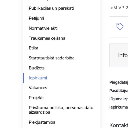
IeM VP 
Publikācijas un pārskati
Pētījumi
Normatīvie akti
Trauksmes celšana
Ētika
Inf
Starptautiskā sadarbība
Budžets
Iepirkumi
Piegādātājs
Vakances
Pasūtītājs
Projekti
Līguma izp
Iepirkuma
Privātuma politika, personas datu
aizsardzība
Piekļūstamība
Kontakt