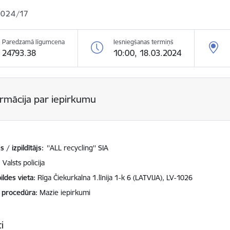
2024/17
Paredzamā līgumcena
Iesniegšanas termiņš
24793.38
10:00, 18.03.2024
ormācija par iepirkumu
 / izpildītājs:
''ALL recycling'' SIA
Valsts policija
ildes vieta
Rīga Čiekurkalna 1.līnija 1-k 6 (LATVIJA), LV-1026
 procedūra
Mazie iepirkumi
i