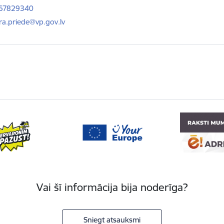
 67829340
ts:
a.priede@vp.gov.lv
Vai šī informācija bija noderīga?
Sniegt atsauksmi