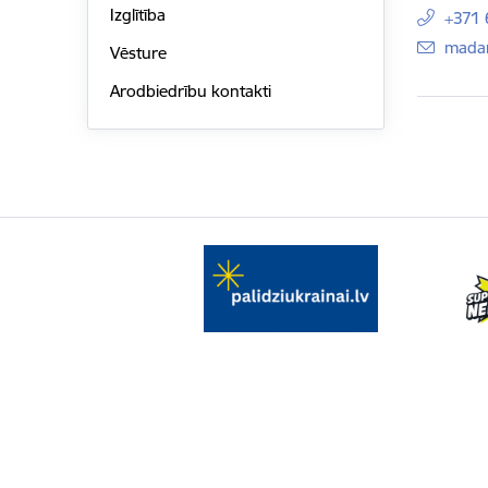
Izglītība
+371
E-pas
madar
Vēsture
Arodbiedrību kontakti