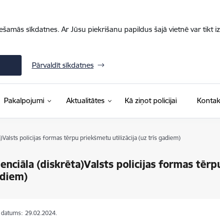
iešamās sīkdatnes. Ar Jūsu piekrišanu papildus šajā vietnē var tikt i
Pārvaldīt sīkdatnes
Pakalpojumi
Aktualitātes
Kā ziņot policijai
Kontak
)Valsts policijas formas tērpu priekšmetu utilizācija (uz trīs gadiem)
enciāla (diskrēta)Valsts policijas formas tērpu
adiem)
s datums:
29.02.2024.