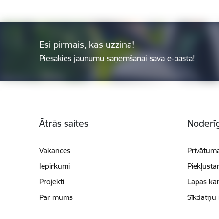
Esi pirmais, kas uzzina!
Piesakies jaunumu saņemšanai savā e-pastā!
Kājene
Ātrās saites
Noderīg
Vakances
Privātuma
Iepirkumi
Piekļūsta
Projekti
Lapas kar
Par mums
Sīkdatņu 