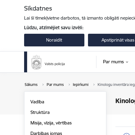
Pāriet uz lapas saturu
Sīkdatnes
Lai šī tīmekļvietne darbotos, tā izmanto obligāti nepiec
Lūdzu, atzīmējiet savu izvēli:
Noraidīt
Apstiprināt visas
Par mums
Sākums
Par mums
Iepirkumi
Kinologu inventāra ie
Kinolo
Vadība
Struktūra
Misija, vīzija, vērtības
Darbības jomas