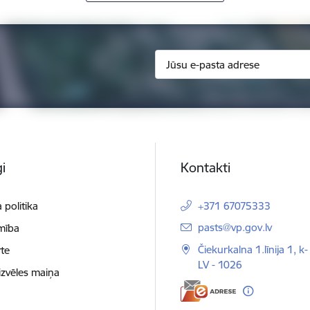
i
Kontakti
 politika
+371 67075333
E-pasts:
pasts@vp.gov.lv
mība
Čiekurkalna 1.līnija 1, k-
te
LV - 1026
izvēles maiņa