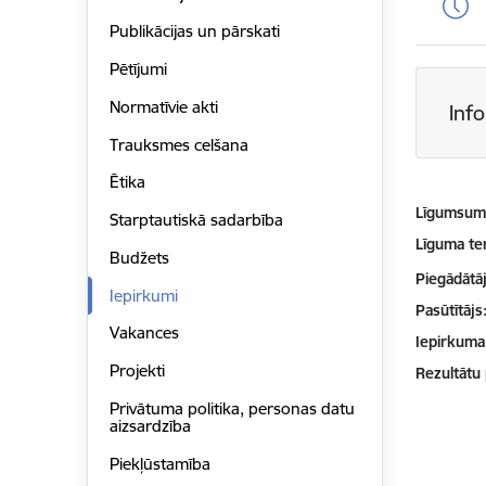
Publikācijas un pārskati
Pētījumi
Normatīvie akti
Inf
Trauksmes celšana
Ētika
Līgumsu
Starptautiskā sadarbība
Līguma te
Budžets
Piegādātājs
Iepirkumi
Pasūtītājs
Vakances
Iepirkuma
Projekti
Rezultātu
Privātuma politika, personas datu
aizsardzība
Piekļūstamība