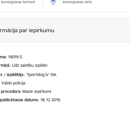
Iesniegšanas termiņš
Iesniegšanas vieta
ormācija par iepirkumu
mma
14019.5
rmiņš
Līdz saistību izpildei
 / izpildītājs:
'Sportdog.lv' SIA
Valsts policija
 procedūra
Mazie iepirkumi
 publicēšanas datums
18.12.2019.