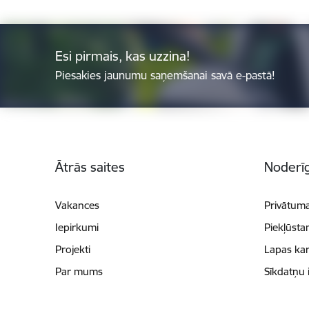
Esi pirmais, kas uzzina!
Piesakies jaunumu saņemšanai savā e-pastā!
Kājene
Ātrās saites
Noderīg
Vakances
Privātuma
Iepirkumi
Piekļūsta
Projekti
Lapas kar
Par mums
Sīkdatņu 