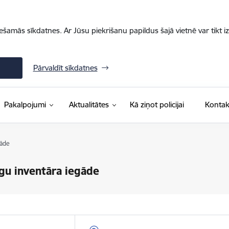
iešamās sīkdatnes. Ar Jūsu piekrišanu papildus šajā vietnē var tikt i
Pārvaldīt sīkdatnes
Pakalpojumi
Aktualitātes
Kā ziņot policijai
Kontak
gāde
gu inventāra iegāde