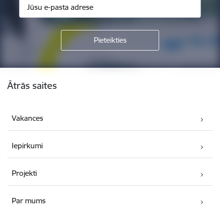
Kājene
Ātrās saites
Vakances
Iepirkumi
Projekti
Par mums