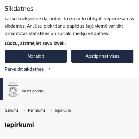
Pāriet uz lapas saturu
Sīkdatnes
Spied
lai meklētu
Enter
Lai šī tīmekļvietne darbotos, tā izmanto obligāti nepieciešamās
sīkdatnes. Ar Jūsu piekrišanu papildus šajā vietnē var tikt
izmantotas statistikas un sociālo mediju sīkdatnes.
Lūdzu, atzīmējiet savu izvēli:
Noraidīt
Apstiprināt visas
Pārvaldīt sīkdatnes
Sākums
Par mums
Iepirkumi
Iepirkumi