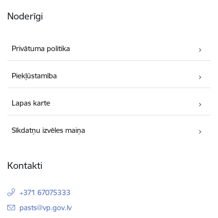
Noderīgi
Privātuma politika
Piekļūstamība
Lapas karte
Sīkdatņu izvēles maiņa
Kontakti
+371 67075333
E-pasts:
pasts@vp.gov.lv