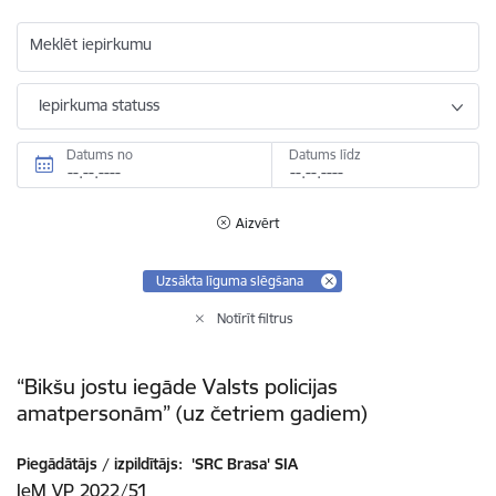
Meklēt iepirkumu
Iepirkuma statuss
Datums no
Datums līdz
Aizvērt
Uzsākta līguma slēgšana
Notīrīt filtrus
“Bikšu jostu iegāde Valsts policijas
amatpersonām” (uz četriem gadiem)
Piegādātājs / izpildītājs:
'SRC Brasa' SIA
IeM VP 2022/51