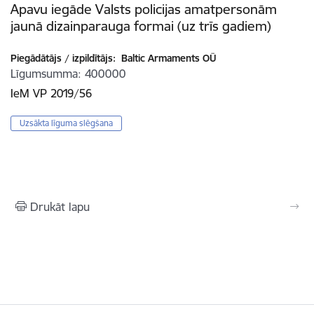
Apavu iegāde Valsts policijas amatpersonām
jaunā dizainparauga formai (uz trīs gadiem)
Piegādātājs / izpildītājs:
Baltic Armaments OÜ
Līgumsumma
400000
IeM VP 2019/56
Uzsākta līguma slēgšana
Drukāt lapu