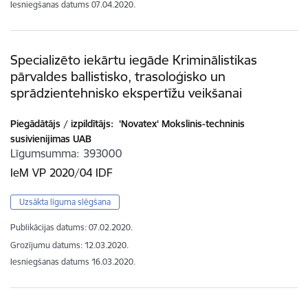
Iesniegšanas datums
07.04.2020.
Specializēto iekārtu iegāde Kriminālistikas
pārvaldes ballistisko, trasoloģisko un
sprādzientehnisko ekspertīžu veikšanai
Piegādātājs / izpildītājs:
'Novatex' Mokslinis-techninis
susivienijimas UAB
Līgumsumma
393000
IeM VP 2020/04 IDF
Uzsākta līguma slēgšana
Publikācijas datums:
07.02.2020.
Grozījumu datums: 12.03.2020.
Iesniegšanas datums
16.03.2020.