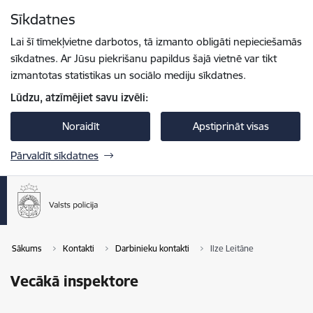
Pāriet uz lapas saturu
Sīkdatnes
Spied
lai meklētu
Enter
Lai šī tīmekļvietne darbotos, tā izmanto obligāti nepieciešamās
sīkdatnes. Ar Jūsu piekrišanu papildus šajā vietnē var tikt
izmantotas statistikas un sociālo mediju sīkdatnes.
Lūdzu, atzīmējiet savu izvēli:
Noraidīt
Apstiprināt visas
Pārvaldīt sīkdatnes
Sākums
Kontakti
Darbinieku kontakti
Ilze Leitāne
Vecākā inspektore