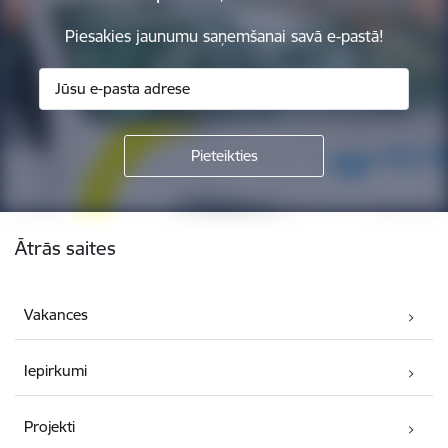
Piesakies jaunumu saņemšanai savā e-pastā!
Kājene
Ātrās saites
Vakances
Iepirkumi
Projekti