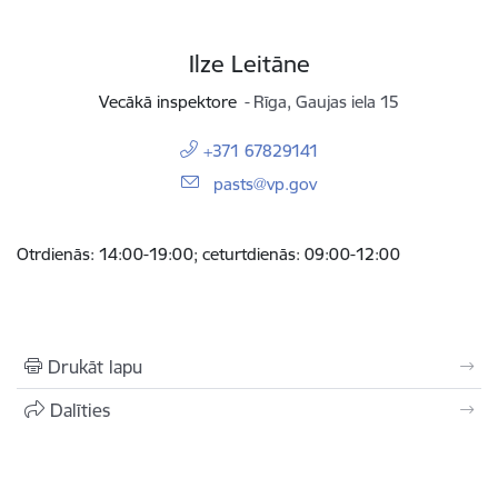
Ilze Leitāne
Vecākā inspektore
Rīga, Gaujas iela 15
+371 67829141
E-pasts:
pasts@vp.gov
Otrdienās: 14:00-19:00; ceturtdienās: 09:00-12:00
Drukāt lapu
Dalīties