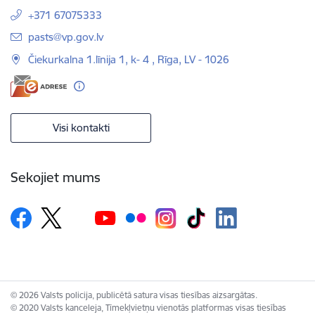
+371 67075333
E-pasts:
pasts@vp.gov.lv
Čiekurkalna 1.līnija 1, k- 4 , Rīga, LV - 1026
Visi kontakti
Sekojiet mums
© 2026 Valsts policija, publicētā satura visas tiesības aizsargātas.
© 2020 Valsts kanceleja, Tīmekļvietņu vienotās platformas visas tiesības