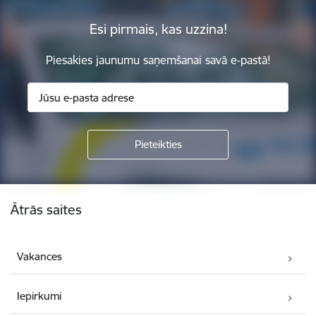
Esi pirmais, kas uzzina!
Piesakies jaunumu saņemšanai savā e-pastā!
Kājene
Ātrās saites
Vakances
Iepirkumi