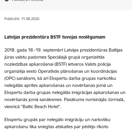
Publicēts: 11.08.2020.
Latvijas prezidentūra BSTF tuvojas noslēgumam
2018. gada 18.-19. septembrī Latvijas prezidentūras Baltijas
jūras valstu padomes Speciālajā grupā organizētās
noziedzības apkarošanai (BSTF) ietvaros Valsts policija
organizēja sesto Operatīvās plānošanas un koordinācijas
(OPC) sanāksmi, kā arī Ekspertu darba grupas narkotiku
nelegālās aprites apkarošanas un novēršanas jomā un
Ekspertu darba grupas nelegālās imigrācijas apkarošanas un
novēršanās jomā sanāksmes. Pasākums norisinājās Jūrmalā,
viesnīcā “Baltic Beach Hotel”.
Ekspertu grupās par nelegālo imigrāciju un narkotiku
apkarošanu tika sniegtas atskaites par pēdējo rīkoto