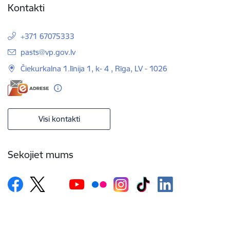
Kontakti
+371 67075333
E-pasts:
pasts@vp.gov.lv
Čiekurkalna 1.līnija 1, k- 4 , Rīga, LV - 1026
Visi kontakti
Sekojiet mums