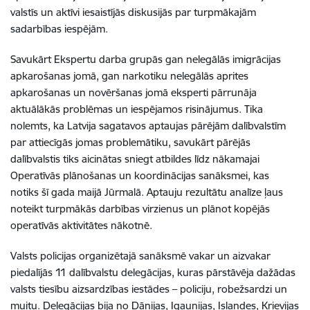
valstīs un aktīvi iesaistījās diskusijās par turpmākajām
sadarbības iespējām.
Savukārt Ekspertu darba grupās gan nelegālās imigrācijas
apkarošanas jomā, gan narkotiku nelegālās aprites
apkarošanas un novēršanas jomā eksperti pārrunāja
aktuālākās problēmas un iespējamos risinājumus. Tika
nolemts, ka Latvija sagatavos aptaujas pārējām dalībvalstīm
par attiecīgās jomas problemātiku, savukārt pārējās
dalībvalstis tiks aicinātas sniegt atbildes līdz nākamajai
Operatīvās plānošanas un koordinācijas sanāksmei, kas
notiks šī gada maijā Jūrmalā. Aptauju rezultātu analīze ļaus
noteikt turpmākās darbības virzienus un plānot kopējās
operatīvās aktivitātes nākotnē.
Valsts policijas organizētajā sanāksmē vakar un aizvakar
piedalījās 11 dalībvalstu delegācijas, kuras pārstāvēja dažādas
valsts tiesību aizsardzības iestādes – policiju, robežsardzi un
muitu. Delegācijas bija no Dānijas, Igaunijas, Islandes, Krievijas