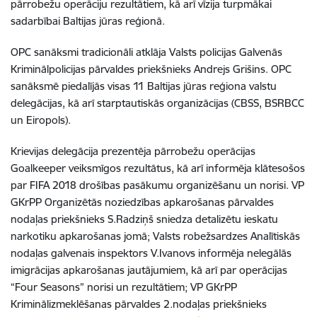
pārrobežu operāciju rezultātiem, kā arī vīzija turpmākai
sadarbībai Baltijas jūras reģionā.
OPC sanāksmi tradicionāli atklāja Valsts policijas Galvenās
Kriminālpolicijas pārvaldes priekšnieks Andrejs Grišins. OPC
sanāksmē piedalījās visas 11 Baltijas jūras reģiona valstu
delegācijas, kā arī starptautiskās organizācijas (CBSS, BSRBCC
un Eiropols).
Krievijas delegācija prezentēja pārrobežu operācijas
Goalkeeper veiksmīgos rezultātus, kā arī informēja klātesošos
par FIFA 2018 drošības pasākumu organizēšanu un norisi. VP
GKrPP Organizētās noziedzības apkarošanas pārvaldes
nodaļas priekšnieks S.Radziņš sniedza detalizētu ieskatu
narkotiku apkarošanas jomā; Valsts robežsardzes Analītiskās
nodaļas galvenais inspektors V.Ivanovs informēja nelegālās
imigrācijas apkarošanas jautājumiem, kā arī par operācijas
“Four Seasons” norisi un rezultātiem; VP GKrPP
Kriminālizmeklēšanas pārvaldes 2.nodaļas priekšnieks