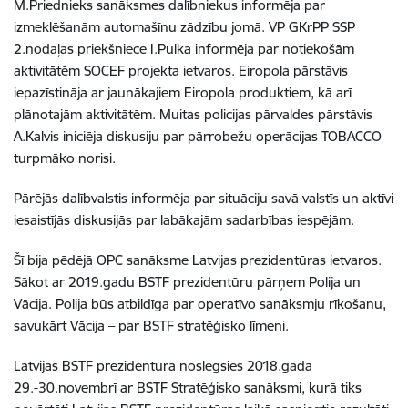
M.Priednieks sanāksmes dalībniekus informēja par
izmeklēšanām automašīnu zādzību jomā. VP GKrPP SSP
2.nodaļas priekšniece I.Pulka informēja par notiekošām
aktivitātēm SOCEF projekta ietvaros. Eiropola pārstāvis
iepazīstināja ar jaunākajiem Eiropola produktiem, kā arī
plānotajām aktivitātēm. Muitas policijas pārvaldes pārstāvis
A.Kalvis iniciēja diskusiju par pārrobežu operācijas TOBACCO
turpmāko norisi.
Pārējās dalībvalstis informēja par situāciju savā valstīs un aktīvi
iesaistījās diskusijās par labākajām sadarbības iespējām.
Šī bija pēdējā OPC sanāksme Latvijas prezidentūras ietvaros.
Sākot ar 2019.gadu BSTF prezidentūru pārņem Polija un
Vācija. Polija būs atbildīga par operatīvo sanāksmju rīkošanu,
savukārt Vācija – par BSTF stratēģisko līmeni.
Latvijas BSTF prezidentūra noslēgsies 2018.gada
29.-30.novembrī ar BSTF Stratēģisko sanāksmi, kurā tiks