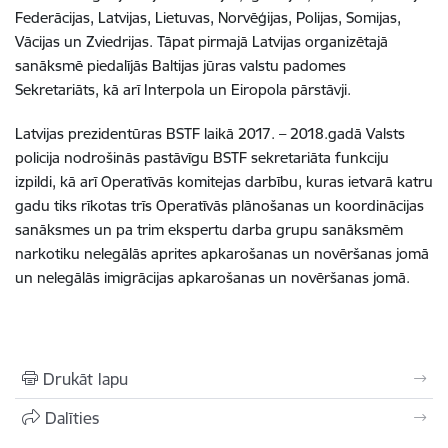
Federācijas, Latvijas, Lietuvas, Norvēģijas, Polijas, Somijas,
Vācijas un Zviedrijas. Tāpat pirmajā Latvijas organizētajā
sanāksmē piedalījās Baltijas jūras valstu padomes
Sekretariāts, kā arī Interpola un Eiropola pārstāvji.
Latvijas prezidentūras BSTF laikā 2017. – 2018.gadā Valsts
policija nodrošinās pastāvīgu BSTF sekretariāta funkciju
izpildi, kā arī Operatīvās komitejas darbību, kuras ietvarā katru
gadu tiks rīkotas trīs Operatīvās plānošanas un koordinācijas
sanāksmes un pa trim ekspertu darba grupu sanāksmēm
narkotiku nelegālās aprites apkarošanas un novēršanas jomā
un nelegālās imigrācijas apkarošanas un novēršanas jomā.
Drukāt lapu
Dalīties