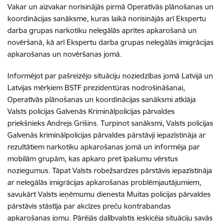
Vakar un aizvakar norisinājās pirmā Operatīvās plānošanas un
koordinācijas sanāksme, kuras laikā norisinājās arī Ekspertu
darba grupas narkotiku nelegālās aprites apkarošanā un
novēršanā, kā arī Ekspertu darba grupas nelegālās imigrācijas
apkarošanas un novēršanas jomā.
Informējot par pašreizējo situāciju noziedzības jomā Latvijā un
Latvijas mērķiem BSTF prezidentūras nodrošināšanai,
Operatīvās plānošanas un koordinācijas sanāksmi atklāja
Valsts policijas Galvenās Kriminālpolicijas pārvaldes
priekšnieks Andrejs Grišins. Turpinot sanāksmi, Valsts policijas
Galvenās kriminālpolicijas pārvaldes pārstāvji iepazīstināja ar
rezultātiem narkotiku apkarošanas jomā un informēja par
mobilām grupām, kas apkaro pret īpašumu vērstus
noziegumus. Tāpat Valsts robežsardzes pārstāvis iepazīstināja
ar nelegālās imigrācijas apkarošanas problēmjautājumiem,
savukārt Valsts ieņēmumu dienesta Muitas policijas pārvaldes
pārstāvis stāstīja par akcīzes preču kontrabandas
apkarošanas jomu. Pārējās dalībvalstis ieskicēja situāciju savās