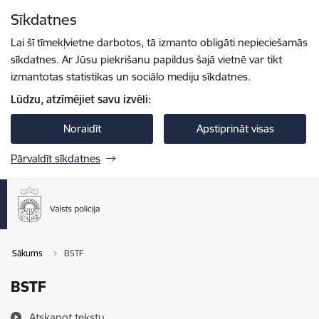
Pāriet uz lapas saturu
Sīkdatnes
Spied
lai meklētu
Enter
Lai šī tīmekļvietne darbotos, tā izmanto obligāti nepieciešamās
sīkdatnes. Ar Jūsu piekrišanu papildus šajā vietnē var tikt
izmantotas statistikas un sociālo mediju sīkdatnes.
Lūdzu, atzīmējiet savu izvēli:
Noraidīt
Apstiprināt visas
Pārvaldīt sīkdatnes
Sākums
BSTF
BSTF
Atskaņot tekstu