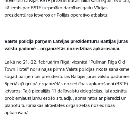
novērtēti Latvijas BSTF prezidentūras laikā sasniegtie rezultāti,
kā lemts par BSTF turpmāko darbības gaitu Vācijas
prezidentūras ietvaros ar Polijas operatīvo atbalstu.
Valsts policija pārņem Latvijas prezidentūru Baltijas jūras
valstu padomē - organizētās noziedzības apkarošanai.
Laikā no 21.-22. februārim Rīgā, viesnīcā “Pullman Riga Old
Town Hotel” norisinājās pirmā Valsts policijas rīkotā sanāksme
šogad pārņemtās prezidentūras Baltijas jūras valstu padomes
Speciālajā grupā organizētās noziedzības apkarošanai (BSTF)
ietvaros. Tajā piedalījās 11 dalībvalstu delegācijas, lai apzinātu
problēmjautājumu esošo situāciju, apmainītos ar pieredzi un
plānotu turpmākās aktivitātes organizētās noziedzības
apkarošanā.