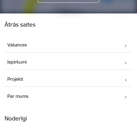
Kājene
Ātrās saites
Vakances
Iepirkumi
Projekti
Par mums
Noderīgi