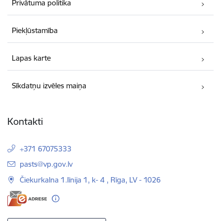
Privātuma politika
Piekļūstamība
Lapas karte
Sīkdatņu izvēles maiņa
Kontakti
+371 67075333
E-pasts:
pasts@vp.gov.lv
Čiekurkalna 1.līnija 1, k- 4 , Rīga, LV - 1026