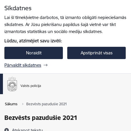
Pāriet uz lapas saturu
Sīkdatnes
Spied
lai meklētu
Enter
Lai šī tīmekļvietne darbotos, tā izmanto obligāti nepieciešamās
sīkdatnes. Ar Jūsu piekrišanu papildus šajā vietnē var tikt
izmantotas statistikas un sociālo mediju sīkdatnes.
Lūdzu, atzīmējiet savu izvēli:
Noraidīt
Apstiprināt visas
Pārvaldīt sīkdatnes
Sākums
Bezvēsts pazudušie 2021
Bezvēsts pazudušie 2021
Atskaņot tekstu