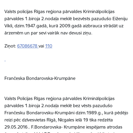
Valsts policijas Rīgas reģiona pārvaldes Kriminālpolicijas
pārvaldes 1.biroja 2.nodaļa meklē bezvēsts pazudušo Eiženiju
Vikli, dzim.1947.gadā, kurā 2009.gadā aizbrauca strādāt uz
ārzemēm un par sevi vairāk nav devusi ziņu.
Ziņot:
67086678
vai
110
Frančeska Bondarovska-Krumpāne
Valsts Policijas Rīgas reģiona pārvaldes Kriminālpolicijas
pārvaldes 1.biroja 2.nodaļa meklē bez vēsts pazudušo
Frančesku Bondarovsku-Krumpāni dzim.1989.g., kurā pēdējo
reizi pēc dzīvesvietas Rīgā, Nīcgales ielā 19 tika redzēta
29.05.2016.. F.Bondarovska- Krumpāne iespējams atrodas