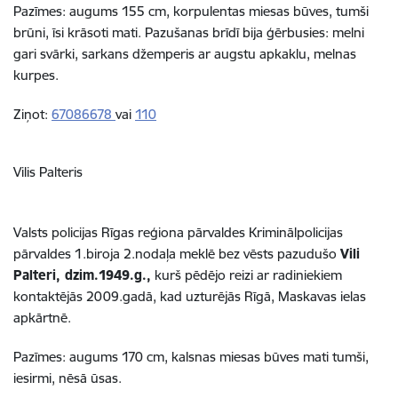
Pazīmes: augums 155 cm, korpulentas miesas būves, tumši
brūni, īsi krāsoti mati. Pazušanas brīdī bija ģērbusies: melni
gari svārki, sarkans džemperis ar augstu apkaklu, melnas
kurpes.
Ziņot:
67086678
vai
110
Vilis Palteris
Valsts policijas Rīgas reģiona pārvaldes Kriminālpolicijas
pārvaldes 1.biroja 2.nodaļa meklē bez vēsts pazudušo
Vili
Palteri, dzim.1949.g.,
kurš pēdējo reizi ar radiniekiem
kontaktējās 2009.gadā, kad uzturējās Rīgā, Maskavas ielas
apkārtnē.
Pazīmes: augums 170 cm, kalsnas miesas būves mati tumši,
iesirmi, nēsā ūsas.