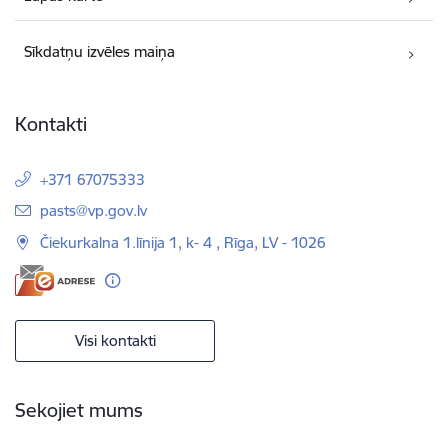
Sīkdatņu izvēles maiņa
Kontakti
+371 67075333
E-pasts:
pasts@vp.gov.lv
Čiekurkalna 1.līnija 1, k- 4 , Rīga, LV - 1026
Visi kontakti
Sekojiet mums