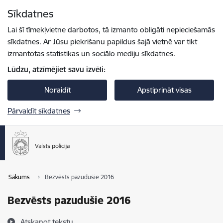
Pāriet uz lapas saturu
Sīkdatnes
Spied
lai meklētu
Enter
Lai šī tīmekļvietne darbotos, tā izmanto obligāti nepieciešamās
sīkdatnes. Ar Jūsu piekrišanu papildus šajā vietnē var tikt
izmantotas statistikas un sociālo mediju sīkdatnes.
Lūdzu, atzīmējiet savu izvēli:
Noraidīt
Apstiprināt visas
Pārvaldīt sīkdatnes
Sākums
Bezvēsts pazudušie 2016
Bezvēsts pazudušie 2016
Atskaņot tekstu