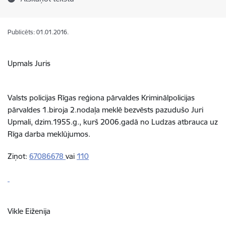
Publicēts: 01.01.2016.
Upmals Juris
Valsts policijas Rīgas reģiona pārvaldes Kriminālpolicijas
pārvaldes 1.biroja 2.nodaļa meklē bezvēsts pazudušo Juri
Upmali, dzim.1955.g., kurš 2006.gadā no Ludzas atbrauca uz
Rīga darba meklūjumos.
Ziņot:
67086678
vai
110
Vikle Eiženija