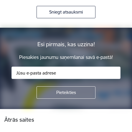
Sniegt atsauksmi
Esi pirmais, kas uzzina!
Piesakies jaunumu saņemšanai savā e-pastā!
Kājene
Ātrās saites