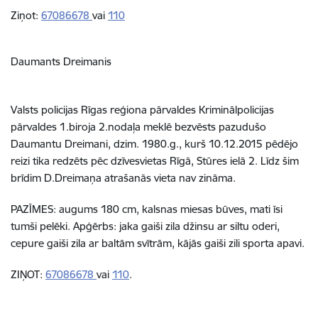
Ziņot:
67086678
vai
110
Daumants Dreimanis
Valsts policijas Rīgas reģiona pārvaldes Kriminālpolicijas
pārvaldes 1.biroja 2.nodaļa meklē bezvēsts pazudušo
Daumantu Dreimani, dzim. 1980.g., kurš 10.12.2015 pēdējo
reizi tika redzēts pēc dzīvesvietas Rīgā, Stūres ielā 2. Līdz šim
brīdim D.Dreimaņa atrašanās vieta nav zināma.
PAZĪMES: augums 180 cm, kalsnas miesas būves, mati īsi
tumši pelēki. Apģērbs: jaka gaiši zila džinsu ar siltu oderi,
cepure gaiši zila ar baltām svītrām, kājās gaiši zili sporta apavi.
ZIŅOT:
67086678
vai
110
.