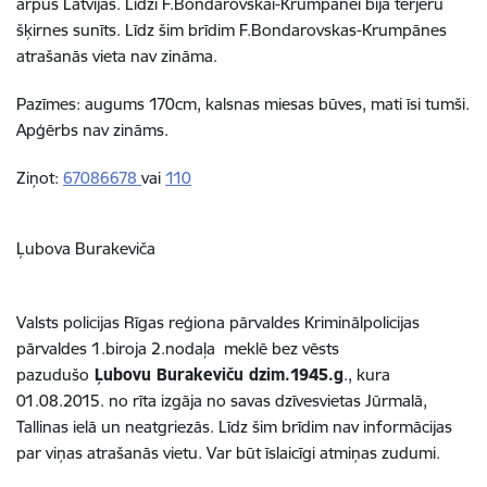
ārpus Latvijas. Līdzi F.Bondarovskai-Krumpānei bija terjeru
šķirnes sunīts. Līdz šim brīdim F.Bondarovskas-Krumpānes
atrašanās vieta nav zināma.
Pazīmes: augums 170cm, kalsnas miesas būves, mati īsi tumši.
Apģērbs nav zināms.
Ziņot:
67086678
vai
110
Ļubova Burakeviča
Valsts policijas Rīgas reģiona pārvaldes Kriminālpolicijas
pārvaldes 1.biroja 2.nodaļa meklē bez vēsts
pazudušo
Ļubovu Burakeviču dzim.1945.g
., kura
01.08.2015. no rīta izgāja no savas dzīvesvietas Jūrmalā,
Tallinas ielā un neatgriezās. Līdz šim brīdim nav informācijas
par viņas atrašanās vietu. Var būt īslaicīgi atmiņas zudumi.