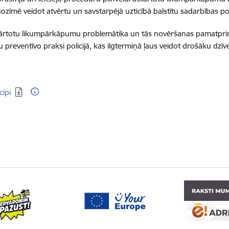
nozīmē veidot atvērtu un savstarpējā uzticībā balstītu sadarbības pol
tkārtotu likumpārkāpumu problemātika un tās novēršanas pamatprinc
 preventīvo praksi policijā, kas ilgtermiņā ļaus veidot drošāku dzīve
ipi