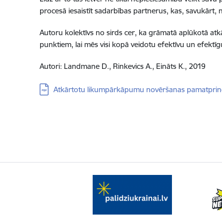
procesā iesaistīt sadarbības partnerus, kas, savukārt, 
Autoru kolektīvs no sirds cer, ka grāmatā aplūkotā a
punktiem, lai mēs visi kopā veidotu efektīvu un efektīgu
Autori: Landmane D., Rinkevics A., Eināts K., 2019
Lejupielādēt:
Atkārtotu likumpārkāpumu novēršanas pamatprinc