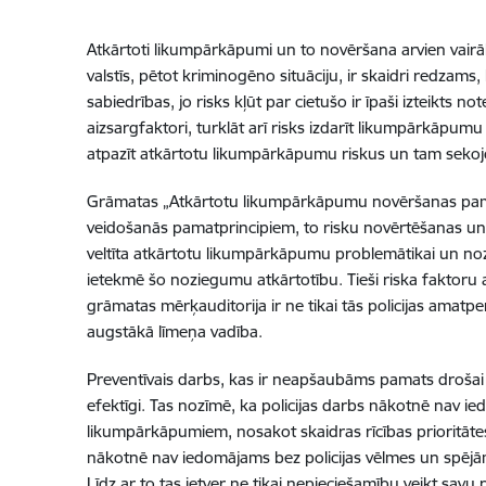
Atkārtoti likumpārkāpumi un to novēršana arvien vairāk 
valstīs, pētot kriminogēno situāciju, ir skaidri redzams,
sabiedrības, jo risks kļūt par cietušo ir īpaši izteikts 
aizsargfaktori, turklāt arī risks izdarīt likumpārkāpumu
atpazīt atkārtotu likumpārkāpumu riskus un tam sekojošā
Grāmatas „Atkārtotu likumpārkāpumu novēršanas pamatp
veidošanās pamatprincipiem, to risku novērtēšanas un
veltīta atkārtotu likumpārkāpumu problemātikai un noz
ietekmē šo noziegumu atkārtotību. Tieši riska faktoru ap
grāmatas mērķauditorija ir ne tikai tās policijas amatpe
augstākā līmeņa vadība.
Preventīvais darbs, kas ir neapšaubāms pamats drošai dz
efektīgi. Tas nozīmē, ka policijas darbs nākotnē nav 
likumpārkāpumiem, nosakot skaidras rīcības prioritātes,
nākotnē nav iedomājams bez policijas vēlmes un spējām 
Līdz ar to tas ietver ne tikai nepieciešamību veikt sav