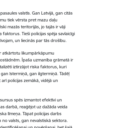
asaules valstīs. Gan Latvijā, gan citās
egumu tiek vērsta pret mazu daļu
 mazās teritorijās, jo tajās ir vāji
aktorus. Tieši policijas spēja savlaicīgi
īvojam, un liecinās par tās drošību.
ar atkārtotu likumpārkāpumu
tnostādnēm. Īpaša uzmanība grāmatā ir
ti iztirzājot riska faktorus, kuri
 gan īstermiņā, gan ilgtermiņā. Tādēļ
 arī policijas zemākā, vidējā un
esursus spēs izmantot efektīvi un
nas darbā, reaģējot uz dažāda veida
ska līmeņa. Tāpat policijas darbs
 no valsts, gan nevalstiskā sektora.
dentificēšanai un novēršanai, bet šajā