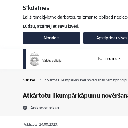
Pāriet uz lapas saturu
Sīkdatnes
Lai šī tīmekļvietne darbotos, tā izmanto obligāti nepiec
Lūdzu, atzīmējiet savu izvēli:
Noraidīt
Apstiprināt visas
Par mums
Sākums
Atkārtotu likumpārkāpumu novēršanas pamatprincipi
Atkārtotu likumpārkāpumu novēršana
Atskaņot tekstu
Publicēts: 24.08.2020.