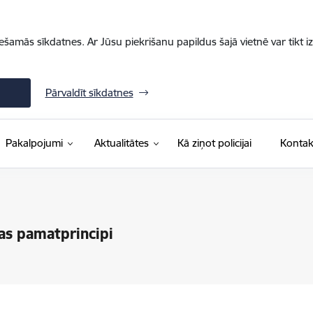
iešamās sīkdatnes. Ar Jūsu piekrišanu papildus šajā vietnē var tikt i
Pārvaldīt sīkdatnes
Pakalpojumi
Aktualitātes
Kā ziņot policijai
Kontak
s pamatprincipi