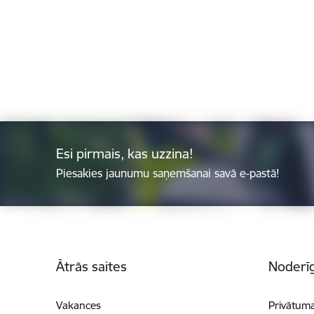
Esi pirmais, kas uzzina!
Piesakies jaunumu saņemšanai savā e-pastā!
Kājene
Ātrās saites
Noderīg
Vakances
Privātuma