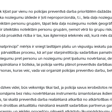
kļūst par vienu no policijas preventīvā darba prioritātēm dažādās p
 ka noziegumu izkliede ir ļoti neproporcionāla, t.i., liela daļa nozi
noteiktām personu grupām, tāpat liela daļa noziegumu notiek ģeogrāfiski
 ir izteiktāks noteiktām personu grupām, ņemot vērā šo grupu riska f
 proaktīvā rīcība ir tas, kas ilgtermiņā ietekmēs vidi, kurā mēs dz
rincipi” mērķis ir sniegt lasītājam plašu un vispusīgu ieskatu p
 pārvaldības procesu, kā arī par starpinstitūciju sadarbības pama
iegumu pret personu un noziegumu pret īpašumu novēršanai, detalizē
zināšana ir būtiska, lai policija varētu plānot preventīvās darbības
rsonas, kuras veic, vada vai organizē policijas preventīvo darbu, bet
īves videi, būs veiksmīgs tikai tad, ja policija savus ierobežotos r
iedomājams bez risku novērtēšanas instrumentu izmantošanas ikdie
 tai skaitā preventīvā darba realizēšanā atkarībā no atkārtotības ri
drošības aktualitāšu risināšanā iesaistīt sadarbības partnerus gan
u prasmju un iekšējo procedūru pilnveidi atkārtotu likumpārkāpumu i