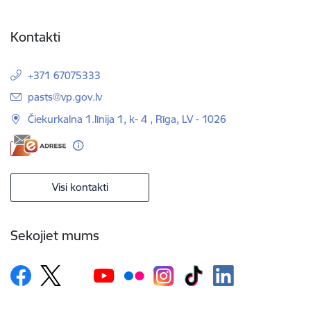
Kontakti
+371 67075333
E-pasts:
pasts@vp.gov.lv
Čiekurkalna 1.līnija 1, k- 4 , Rīga, LV - 1026
Visi kontakti
Sekojiet mums