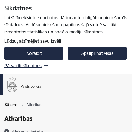
Pāriet uz lapas saturu
Sīkdatnes
Spied
lai meklētu
Enter
Lai šī tīmekļvietne darbotos, tā izmanto obligāti nepieciešamās
sīkdatnes. Ar Jūsu piekrišanu papildus šajā vietnē var tikt
izmantotas statistikas un sociālo mediju sīkdatnes.
Lūdzu, atzīmējiet savu izvēli:
Noraidīt
Apstiprināt visas
Pārvaldīt sīkdatnes
Sākums
Atkarības
Atkarības
Atskaņot tekstu