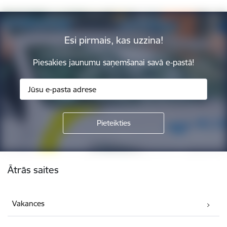
Esi pirmais, kas uzzina!
Piesakies jaunumu saņemšanai savā e-pastā!
Kājene
Ātrās saites
Vakances