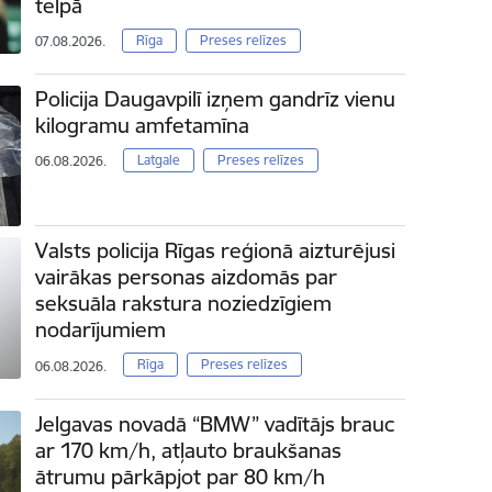
telpā
Rīga
Preses relīzes
07.08.2026.
Policija Daugavpilī izņem gandrīz vienu
kilogramu amfetamīna
Latgale
Preses relīzes
06.08.2026.
Valsts policija Rīgas reģionā aizturējusi
vairākas personas aizdomās par
seksuāla rakstura noziedzīgiem
nodarījumiem
Rīga
Preses relīzes
06.08.2026.
Jelgavas novadā “BMW” vadītājs brauc
ar 170 km/h, atļauto braukšanas
ātrumu pārkāpjot par 80 km/h