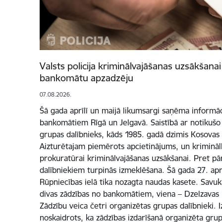
Valsts policija kriminālvajāšanas uzsākšanai
bankomātu apzadzēju
07.08.2026.
Šā gada aprīlī un maijā likumsargi saņēma informā
bankomātiem Rīgā un Jelgavā. Saistībā ar notikušo 
grupas dalībnieks, kāds 1985. gadā dzimis Kosovas 
Aizturētajam piemērots apcietinājums, un krimināll
prokuratūrai kriminālvajāšanas uzsākšanai. Pret p
dalībniekiem turpinās izmeklēšana. Šā gada 27. apr
Rūpniecības ielā tika nozagta naudas kasete. Savuk
divas zādzības no bankomātiem, viena – Dzelzavas i
Zādzību veica četri organizētas grupas dalībnieki. 
noskaidrots, ka zādzības izdarīšanā organizēta gru