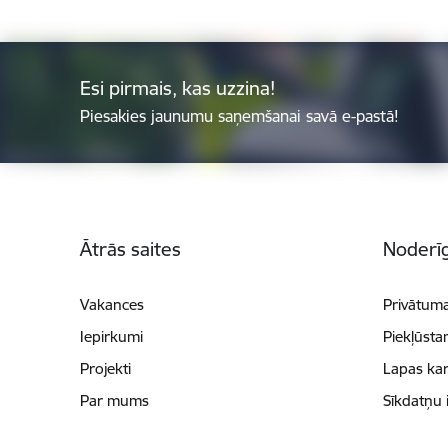
Esi pirmais, kas uzzina!
Piesakies jaunumu saņemšanai savā e-pastā!
Kājene
Ātrās saites
Noderīg
Vakances
Privātuma
Iepirkumi
Piekļūsta
Projekti
Lapas kar
Par mums
Sīkdatņu 