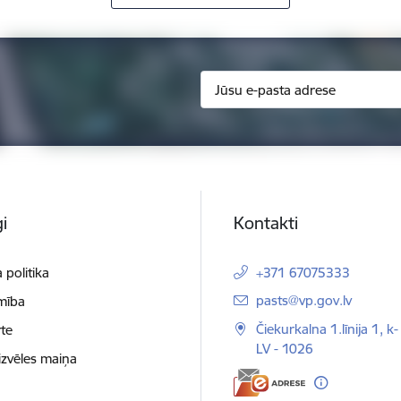
i
Kontakti
 politika
+371 67075333
E-pasts:
pasts@vp.gov.lv
mība
Čiekurkalna 1.līnija 1, k-
te
LV - 1026
izvēles maiņa