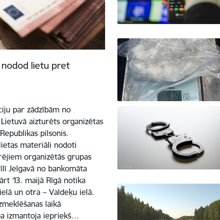
 nodod lietu pret
ciju par zādzībām no
Lietuvā aizturēts organizētas
Republikas pilsonis.
ietas materiāli nodoti
ārējiem organizētās grupas
īlī Jelgavā no bankomāta
ārt 13. maijā Rīgā notika
elā un otra – Valdeķu ielā.
Izmeklēšanas laikā
pa izmantoja iepriekš…