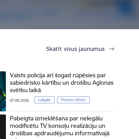
Skatīt visus jaunumus
Valsts policija arī šogad rūpēsies par
sabiedrisko kārtību un drošību Aglonas
svētku laikā
Latgale
Preses relīzes
07.08.2026.
Pabeigta izmeklēšana par nelegālu
modificētu TV konsoļu realizāciju un
drošības apdraudējumu informatīvajā