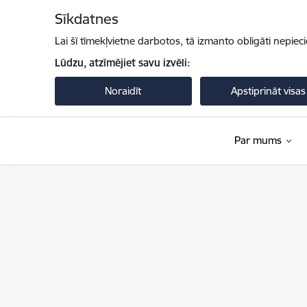
Pāriet uz lapas saturu
Sīkdatnes
Lai šī tīmekļvietne darbotos, tā izmanto obligāti nepiec
Lūdzu, atzīmējiet savu izvēli:
Noraidīt
Apstiprināt visas
Par mums
Valsts policija