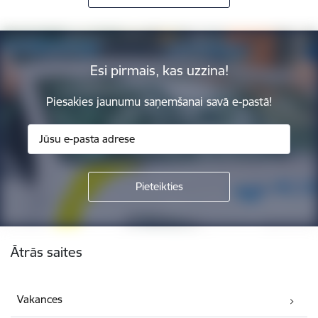
Esi pirmais, kas uzzina!
Piesakies jaunumu saņemšanai savā e-pastā!
Kājene
Ātrās saites
Vakances