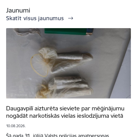
Jaunumi
Skatīt visus jaunumus
Daugavpilī aizturēta sieviete par mēģinājumu
nogādāt narkotiskās vielas ieslodzījuma vietā
10.08.2026.
Šā gada 31. jūlijā Valsts policijas amatpersonas,