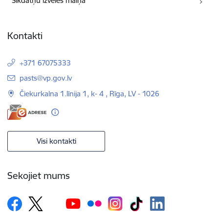
Sīkdatņu izvēles maiņa
Kontakti
+371 67075333
E-pasts:
pasts@vp.gov.lv
Čiekurkalna 1.līnija 1, k- 4 , Rīga, LV - 1026
Visi kontakti
Sekojiet mums