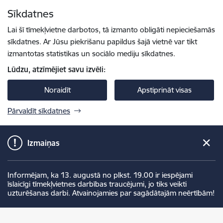
Pāriet uz lapas saturu
Sīkdatnes
Spied
lai meklētu
Enter
Lai šī tīmekļvietne darbotos, tā izmanto obligāti nepieciešamās
sīkdatnes. Ar Jūsu piekrišanu papildus šajā vietnē var tikt
izmantotas statistikas un sociālo mediju sīkdatnes.
Lūdzu, atzīmējiet savu izvēli:
Noraidīt
Apstiprināt visas
Pārvaldīt sīkdatnes
Izmaiņas
Informējam, ka 13. augustā no plkst. 19.00 ir iespējami
īslaicīgi tīmekļvietnes darbības traucējumi, jo tiks veikti
uzturēšanas darbi. Atvainojamies par sagādātajām neērtībām!
Valsts policija