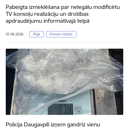
Pabeigta izmeklēšana par nelegālu modificētu
TV konsoļu realizāciju un drošības
apdraudējumu informatīvajā telpā
07.08.2026.
Rīga
Preses relīzes
Policija Daugavpilī izņem gandrīz vienu