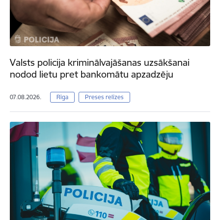
Valsts policija kriminālvajāšanas uzsākšanai
nodod lietu pret bankomātu apzadzēju
07.08.2026.
Rīga
Preses relīzes