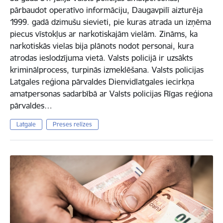
pārbaudot operatīvo informāciju, Daugavpilī aizturēja
1999. gadā dzimušu sievieti, pie kuras atrada un izņēma
piecus vīstokļus ar narkotiskajām vielām. Zināms, ka
narkotiskās vielas bija plānots nodot personai, kura
atrodas ieslodzījuma vietā. Valsts policijā ir uzsākts
kriminālprocess, turpinās izmeklēšana. Valsts policijas
Latgales reģiona pārvaldes Dienvidlatgales iecirkņa
amatpersonas sadarbībā ar Valsts policijas Rīgas reģiona
pārvaldes…
Latgale
Preses relīzes