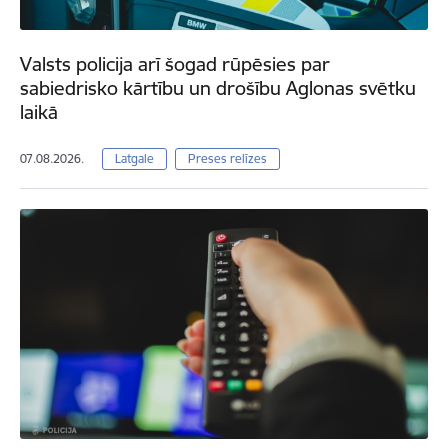
Valsts policija arī šogad rūpēsies par
sabiedrisko kārtību un drošību Aglonas svētku
laikā
07.08.2026.
Latgale
Preses relīzes