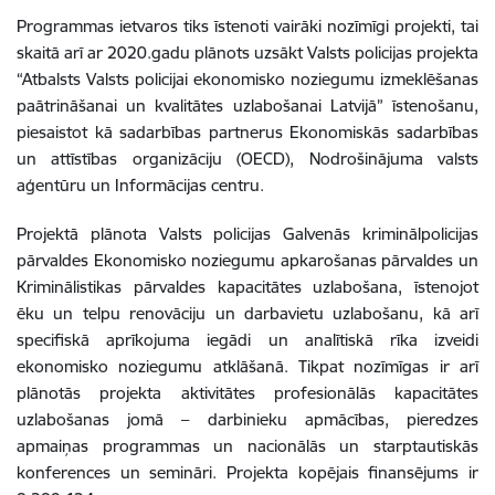
Programmas ietvaros tiks īstenoti vairāki nozīmīgi projekti, tai
skaitā arī ar 2020.gadu plānots uzsākt Valsts policijas projekta
“Atbalsts Valsts policijai ekonomisko noziegumu izmeklēšanas
paātrināšanai un kvalitātes uzlabošanai Latvijā” īstenošanu,
piesaistot kā sadarbības partnerus Ekonomiskās sadarbības
un attīstības organizāciju (OECD), Nodrošinājuma valsts
aģentūru un Informācijas centru.
Projektā plānota Valsts policijas Galvenās kriminālpolicijas
pārvaldes Ekonomisko noziegumu apkarošanas pārvaldes un
Kriminālistikas pārvaldes kapacitātes uzlabošana, īstenojot
ēku un telpu renovāciju un darbavietu uzlabošanu, kā arī
specifiskā aprīkojuma iegādi un analītiskā rīka izveidi
ekonomisko noziegumu atklāšanā. Tikpat nozīmīgas ir arī
plānotās projekta aktivitātes profesionālās kapacitātes
uzlabošanas jomā – darbinieku apmācības, pieredzes
apmaiņas programmas un nacionālās un starptautiskās
konferences un semināri. Projekta kopējais finansējums ir