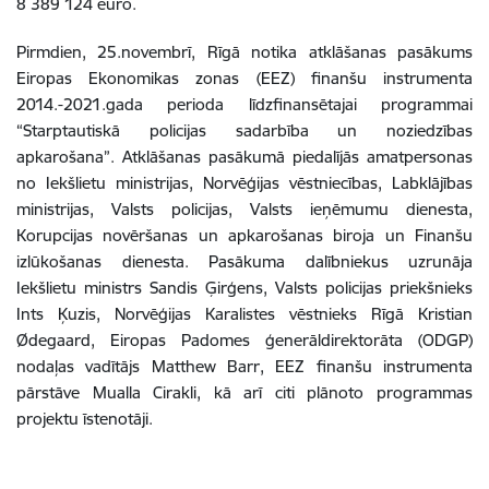
8 389 124 euro.
Pirmdien, 25.novembrī, Rīgā notika atklāšanas pasākums
Eiropas Ekonomikas zonas (EEZ) finanšu instrumenta
2014.-2021.gada perioda līdzfinansētajai programmai
“Starptautiskā policijas sadarbība un noziedzības
apkarošana”. Atklāšanas pasākumā piedalījās amatpersonas
no Iekšlietu ministrijas, Norvēģijas vēstniecības, Labklājības
ministrijas, Valsts policijas, Valsts ieņēmumu dienesta,
Korupcijas novēršanas un apkarošanas biroja un Finanšu
izlūkošanas dienesta. Pasākuma dalībniekus uzrunāja
Iekšlietu ministrs Sandis Ģirģens, Valsts policijas priekšnieks
Ints Ķuzis, Norvēģijas Karalistes vēstnieks Rīgā Kristian
Ødegaard, Eiropas Padomes ģenerāldirektorāta (ODGP)
nodaļas vadītājs Matthew Barr, EEZ finanšu instrumenta
pārstāve Mualla Cirakli, kā arī citi plānoto programmas
projektu īstenotāji.