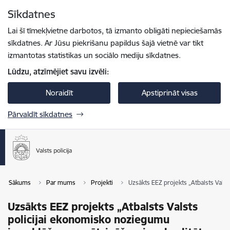
Pāriet uz lapas saturu
Sīkdatnes
Spied
lai meklētu
Enter
Lai šī tīmekļvietne darbotos, tā izmanto obligāti nepieciešamās
sīkdatnes. Ar Jūsu piekrišanu papildus šajā vietnē var tikt
izmantotas statistikas un sociālo mediju sīkdatnes.
Lūdzu, atzīmējiet savu izvēli:
Noraidīt
Apstiprināt visas
Pārvaldīt sīkdatnes
Sākums
Par mums
Projekti
Uzsākts EEZ projekts „Atbalsts Valst
Uzsākts EEZ projekts „Atbalsts Valsts
policijai ekonomisko noziegumu