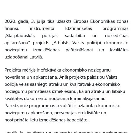
2020. gada, 3. jūlijā tika uzsākts Eiropas Ekonomikas zonas
finanšu instrumenta līdzfinansētās programmas
„Starptautiskās policijas sadarbība un noziedzības
apkarošana” projekts „Atbalsts Valsts policijai ekonomisko
noziegumu izmeklēšanas paātrināšanai un kvalitātes
uzlabošanai Latvijā.
Projekta mērķis ir efektīvāka ekonomisko noziegumu
novēršana un apkarošana.
Ar šī projekta palīdzību Valsts
policija vēlas sasniegt ātrāku un kvalitatīvāku ekonomisko
noziegumu pirmstiesas izmeklēšanu, kā arī ātrāku un labāku
kvalitātes dokumentu nodošana kriminālvajāšanai.
Paredzamie programmas rezultāti ir uzlabota ekonomisko
noziegumu apkarošana, prevencijas efektivitāte un
nostiprināta lietu izmeklēšanas kapacitāte.
Latvijā, lai novērstu un apkarotu ekonomiskos noziegumus,