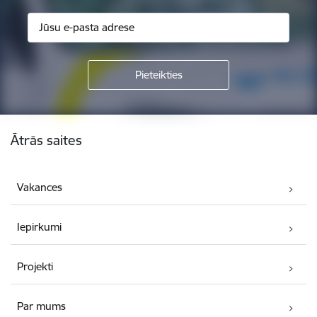
Kājene
Ātrās saites
Vakances
Iepirkumi
Projekti
Par mums