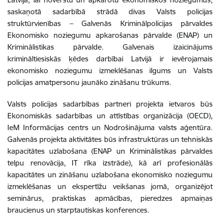
saskaņotā sadarbībā strādā divas Valsts policijas
struktūrvienības – Galvenās Kriminālpolicijas pārvaldes
Ekonomisko noziegumu apkarošanas pārvalde (ENAP) un
Kriminālistikas pārvalde. Galvenais izaicinājums
krimināltiesiskās ķēdes darbībai Latvijā ir ievērojamais
ekonomisko noziegumu izmeklēšanas ilgums un Valsts
policijas amatpersonu jaunāko zināšanu trūkums.
Valsts policijas sadarbības partneri projekta ietvaros būs
Ekonomiskās sadarbības un attīstības organizācija (OECD),
IeM Informācijas centrs un Nodrošinājuma valsts aģentūra.
Galvenās projekta aktivitātes būs infrastruktūras un tehniskās
kapacitātes uzlabošana (ENAP un Kriminālistikas pārvaldes
telpu renovācija, IT rīka izstrāde), kā arī profesionālās
kapacitātes un zināšanu uzlabošana ekonomisko noziegumu
izmeklēšanas un ekspertīžu veikšanas jomā, organizējot
seminārus, praktiskas apmācības, pieredzes apmaiņas
braucienus un starptautiskas konferences.