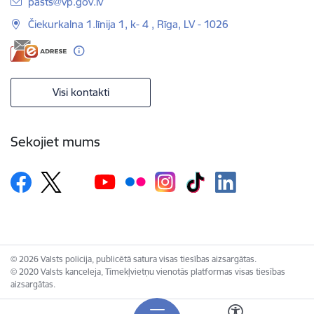
E-pasts:
pasts@vp.gov.lv
Čiekurkalna 1.līnija 1, k- 4 , Rīga, LV - 1026
Visi kontakti
Sekojiet mums
© 2026 Valsts policija, publicētā satura visas tiesības aizsargātas.
© 2020 Valsts kanceleja, Tīmekļvietņu vienotās platformas visas tiesības
aizsargātas.