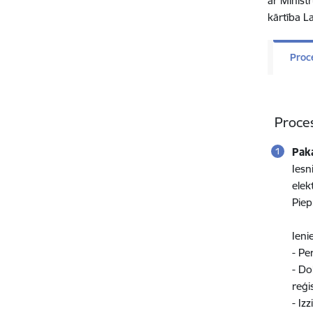
ar Minist
kārtība L
Proc
Proce
Pak
Iesn
elek
Piep
Ieni
- Pe
- Do
reģis
- Izz