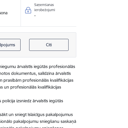
Saņemšanas
ierobežojumi
rsona
-
lpojums
Citi
sniegumu ārvalstīs iegūtās profesionālās
enotos dokumentus, salīdzina ārvalstīs
ām prasībām profesionālās kvalifikācijas
 un profesionālās kvalifikācijas
 policija izsniedz ārvalstīs iegūtās
 uzsākt un sniegt īslaicīgus pakalpojumus
rofesionālo pakalpojumu sniegšanu saskaņā