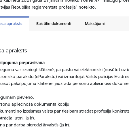
ru kabineta 2021.gada 21.janvāra noteikumos Nr.47 “Īslaicīgu pro
atvijas Republikā reglamentētā profesijā” noteikto.
esa apraksts
Saistītie dokumenti
Maksājumi
sa apraksts
alpojuma pieprasīšana
iegumu var iesniegt klātienē, pa pastu vai elektroniski (nosūtot uz 
tronisko parakstu (eParakstu) vai izmantojot Valsts policijas E-adres
rasot pakalpojumu klātienē, jāuzrāda personu apliecinošs dokument
egumam pievieno:
rsonu apliecinoša dokumenta kopiju.
kumenti no izcelsmes valsts par tiesībām strādāt profesijā konkrētajā 
trācija, utml. ja ir).
iņa par darba pieredzi ārvalstīs (ja ir).