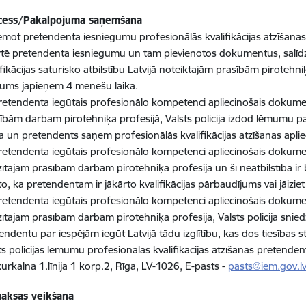
cess/Pakalpojuma saņemšana
mot pretendenta iesniegumu profesionālās kvalifikācijas atzīšanas a
rtē pretendenta iesniegumu un tam pievienotos dokumentus, salīdzi
ifikācijas saturisko atbilstību Latvijā noteiktajām prasībām piroteh
ums jāpieņem 4 mēnešu laikā.
retendenta iegūtais profesionālo kompetenci apliecinošais dokuments 
ībām darbam pirotehniķa profesijā, Valsts policija izdod lēmumu par 
ta un pretendents saņem profesionālās kvalifikācijas atzīšanas aplie
retendenta iegūtais profesionālo kompetenci apliecinošais dokuments ā
rzītajām prasībām darbam pirotehniķa profesijā un šī neatbilstība ir
to, ka pretendentam ir jākārto kvalifikācijas pārbaudījums vai jāizie
retendenta iegūtais profesionālo kompetenci apliecinošais dokuments
rzītajām prasībām darbam pirotehniķa profesijā, Valsts policija snie
endentu par iespējām iegūt Latvijā tādu izglītību, kas dos tiesības s
ts policijas lēmumu profesionālās kvalifikācijas atzīšanas pretendents
kurkalna 1.līnija 1 korp.2, Rīga, LV-1026, E-pasts -
pasts@iem.gov.l
aksas veikšana