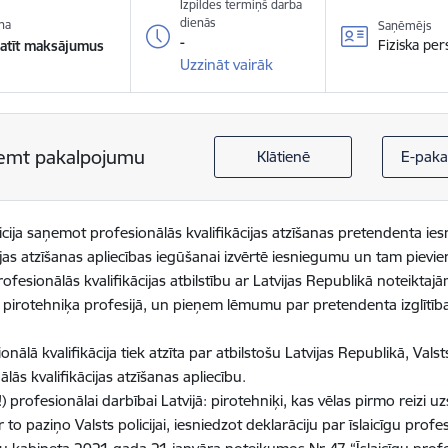
Izpildes termiņš darba
dienās
na
Saņēmējs
-
Fiziska pe
atīt maksājumus
Uzzināt vairāk
emt pakalpojumu
Klātienē
E-paka
licija saņemot profesionālās kvalifikācijas atzīšanas pretendenta ie
cijas atzīšanas apliecības iegūšanai izvērtē iesniegumu un tam pievi
ofesionālās kvalifikācijas atbilstību ar Latvijas Republikā noteiktaj
 pirotehniķa profesijā, un pieņem lēmumu par pretendenta izglītības
.
onālā kvalifikācija tiek atzīta par atbilstošu Latvijas Republikā, Valsts
lās kvalifikācijas atzīšanas apliecību.
 (!) profesionālai darbībai Latvijā: pirotehniķi, kas vēlas pirmo reizi
ar to paziņo Valsts policijai, iesniedzot deklarāciju par īslaicīgu p