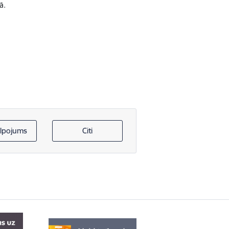
ā.
lpojums
Citi