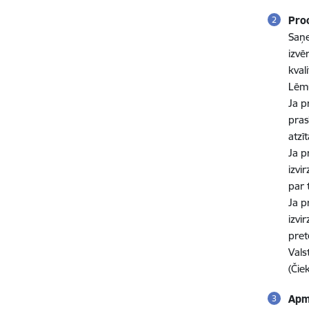
Pro
Saņe
izvē
kval
Lēm
Ja p
pras
atzī
Ja p
izvi
par 
Ja p
izvi
pret
Vals
(Čie
Apm