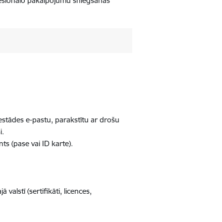
fesionālo pakalpojumu sniegšanas
iestādes e-pastu, parakstītu ar drošu
i.
s (pase vai ID karte).
valstī (sertifikāti, licences,