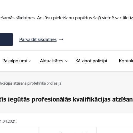
iešamās sīkdatnes. Ar Jūsu piekrišanu papildus šajā vietnē var tikt i
Pārvaldīt sīkdatnes
Pakalpojumi
Aktualitātes
Kā ziņot policijai
Kontak
fikācijas atzīšana pirotehniķa profesijā
tīs iegūtās profesionālās kvalifikācijas atzīša
01.04.2021.