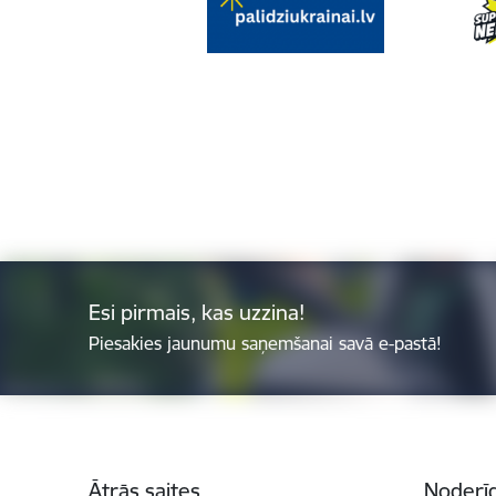
Esi pirmais, kas uzzina!
Piesakies jaunumu saņemšanai savā e-pastā!
Kājene
Ātrās saites
Noderīg