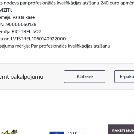
ts nodeva par profesionālās kvalifikācijas atzīšanu 240 euro apmēr
IZĪTI:
mējs: Valsts kase
.Nr.90000050138
ēmēja BIC: TRELLV22
ta nr. LV15TREL1060140922000
ājuma mērķis: Par profesionālās kvalifikācijas atzīšanu
emt pakalpojumu
Klātienē
E-paka