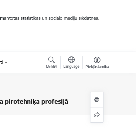
zmantotas statistikas un sociālo mediju sīkdatnes.
ti
Language
Meklēt
Piekļūstamība
na pirotehniķa profesijā