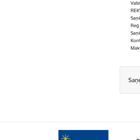
Vals
REKV
Saņē
Reģ
Saņ
Kon
Maks
Saņ