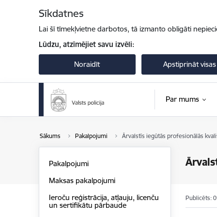
Pāriet uz lapas saturu
Sīkdatnes
Lai šī tīmekļvietne darbotos, tā izmanto obligāti nepiec
Lūdzu, atzīmējiet savu izvēli:
Noraidīt
Apstiprināt visas
Par mums
Sākums
Pakalpojumi
Ārvalstīs iegūtās profesionālās kvali
Ārvals
Pakalpojumi
Maksas pakalpojumi
Ieroču reģistrācija, atļauju, licenču
Publicēts: 
un sertifikātu pārbaude