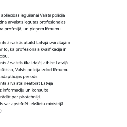
pliecības iegūšanai Valsts policija
na ārvalstīs iegūtās profesionālās
niķa profesijā, un pieņem lēmumu.
ārvalstīs atbilst Latvijā izvirzītajām
to, ka profesionālā kvalifikācija ir
cību.
rvalstīs tikai daļēji atbilst Latvijā
 būtiska, Valsts policija izdod lēmumu
t adaptācijas periods.
 ārvalstīs neatbilst Latvijā
dz informāciju un konsultē
trādāt par pirotehniķi.
 var apstrīdēt Iekšlietu ministrijā
v
).