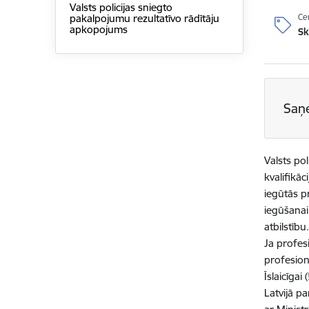
Valsts policijas sniegto
Ce
pakalpojumu rezultatīvo rādītāju
apkopojums
Sk
Saņ
Valsts po
kvalifikā
iegūtās pr
iegūšanai
atbilstību
Ja profesi
profesionā
Īslaicīgai
Latvijā p