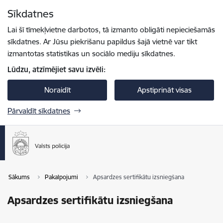
Pāriet uz lapas saturu
Sīkdatnes
Spied
lai meklētu
Enter
Lai šī tīmekļvietne darbotos, tā izmanto obligāti nepieciešamās
sīkdatnes. Ar Jūsu piekrišanu papildus šajā vietnē var tikt
izmantotas statistikas un sociālo mediju sīkdatnes.
Lūdzu, atzīmējiet savu izvēli:
Noraidīt
Apstiprināt visas
Pārvaldīt sīkdatnes
Sākums
Pakalpojumi
Apsardzes sertifikātu izsniegšana
Apsardzes sertifikātu izsniegšana