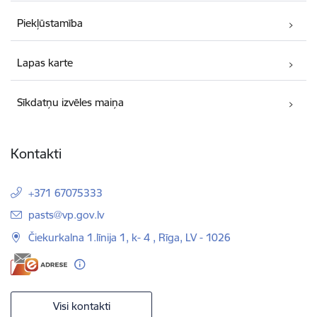
Piekļūstamība
Lapas karte
Sīkdatņu izvēles maiņa
Kontakti
+371 67075333
E-pasts:
pasts@vp.gov.lv
Čiekurkalna 1.līnija 1, k- 4 , Rīga, LV - 1026
Visi kontakti