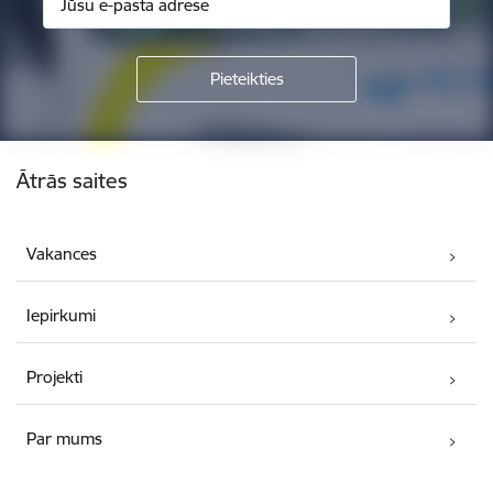
Kājene
Ātrās saites
Vakances
Iepirkumi
Projekti
Par mums