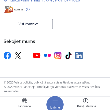
Čiekurkalna 1.līnija 1, k- 4 , Rīga, LV - 1026
Visi kontakti
Sekojiet mums
© 2026 Valsts policija, publicētā satura visas tiesības aizsargātas.
© 2020 Valsts kanceleja, Tīmekļvietņu vienotās platformas visas tiesības
aizsargātas.
Language
Piekļūstamība
Izvēlne