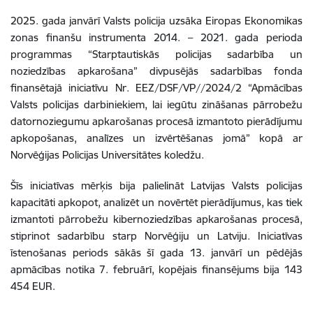
2025. gada janvārī Valsts policija uzsāka Eiropas Ekonomikas
zonas finanšu instrumenta 2014. – 2021. gada perioda
programmas “Starptautiskās policijas sadarbība un
noziedzības apkarošana” divpusējās sadarbības fonda
finansētajā iniciatīvu Nr. EEZ/DSF/VP//2024/2 “Apmācības
Valsts policijas darbiniekiem, lai iegūtu zināšanas pārrobežu
datornoziegumu apkarošanas procesā izmantoto pierādījumu
apkopošanas, analīzes un izvērtēšanas jomā” kopā ar
Norvēģijas Policijas Universitātes koledžu.
Šīs iniciatīvas mērķis bija palielināt Latvijas Valsts policijas
kapacitāti apkopot, analizēt un novērtēt pierādījumus, kas tiek
izmantoti pārrobežu kibernoziedzības apkarošanas procesā,
stiprinot sadarbību starp Norvēģiju un Latviju. Iniciatīvas
īstenošanas periods sākās šī gada 13. janvārī un pēdējās
apmācības notika 7. februārī, kopējais finansējums bija 143
454 EUR.