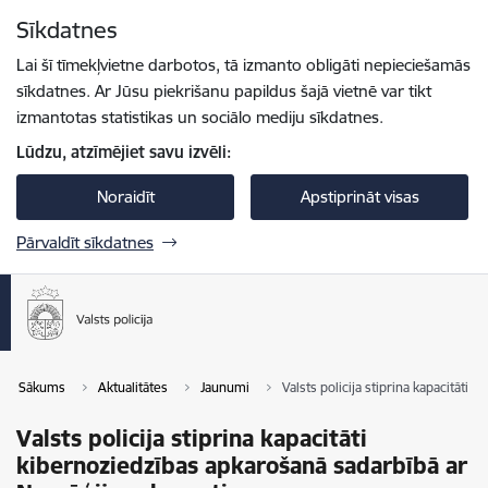
Pāriet uz lapas saturu
Sīkdatnes
Spied
lai meklētu
Enter
Lai šī tīmekļvietne darbotos, tā izmanto obligāti nepieciešamās
sīkdatnes. Ar Jūsu piekrišanu papildus šajā vietnē var tikt
izmantotas statistikas un sociālo mediju sīkdatnes.
Lūdzu, atzīmējiet savu izvēli:
Noraidīt
Apstiprināt visas
Pārvaldīt sīkdatnes
Sākums
Aktualitātes
Jaunumi
Valsts policija stiprina kapacitāti
Valsts policija stiprina kapacitāti
kibernoziedzības apkarošanā sadarbībā ar