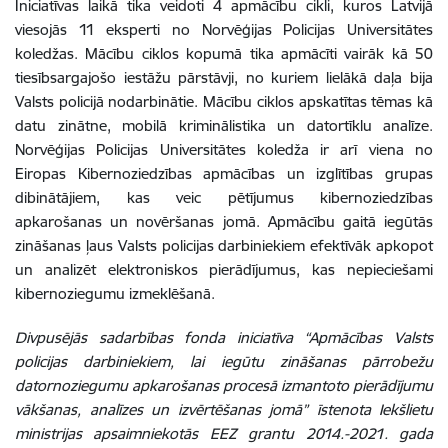
Iniciatīvas laikā tika veidoti 4 apmācību cikli, kuros Latvijā
viesojās 11 eksperti no Norvēģijas Policijas Universitātes
koledžas. Mācību ciklos kopumā tika apmācīti vairāk kā 50
tiesībsargajošo iestāžu pārstāvji, no kuriem lielākā daļa bija
Valsts policijā nodarbinātie. Mācību ciklos apskatītas tēmas kā
datu zinātne, mobilā kriminālistika un datortīklu analīze.
Norvēģijas Policijas Universitātes koledža ir arī viena no
Eiropas Kibernoziedzības apmācības un izglītības grupas
dibinātājiem, kas veic pētījumus kibernoziedzības
apkarošanas un novēršanas jomā. Apmācību gaitā iegūtās
zināšanas ļaus Valsts policijas darbiniekiem efektīvāk apkopot
un analizēt elektroniskos pierādījumus, kas nepieciešami
kibernoziegumu izmeklēšanā.
Divpusējās sadarbības fonda iniciatīva “Apmācības Valsts
policijas darbiniekiem, lai iegūtu zināšanas pārrobežu
datornoziegumu apkarošanas procesā izmantoto pierādījumu
vākšanas, analīzes un izvērtēšanas jomā” īstenota Iekšlietu
ministrijas apsaimniekotās EEZ grantu 2014.-2021. gada