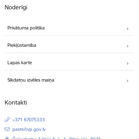
Noderīgi
Privātuma politika
Piekļūstamība
Lapas karte
Sīkdatņu izvēles maiņa
Kontakti
+371 67075333
E-pasts:
pasts@vp.gov.lv