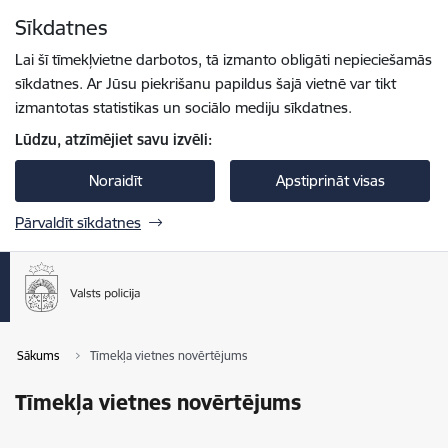
Pāriet uz lapas saturu
Sīkdatnes
Spied
lai meklētu
Enter
Lai šī tīmekļvietne darbotos, tā izmanto obligāti nepieciešamās
sīkdatnes. Ar Jūsu piekrišanu papildus šajā vietnē var tikt
izmantotas statistikas un sociālo mediju sīkdatnes.
Lūdzu, atzīmējiet savu izvēli:
Noraidīt
Apstiprināt visas
Pārvaldīt sīkdatnes
Sākums
Tīmekļa vietnes novērtējums
Tīmekļa vietnes novērtējums