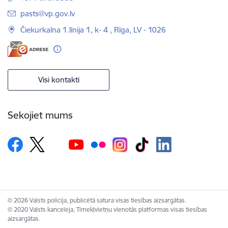
E-pasts:
pasts@vp.gov.lv
Čiekurkalna 1.līnija 1, k- 4 , Rīga, LV - 1026
Visi kontakti
Sekojiet mums
© 2026 Valsts policija, publicētā satura visas tiesības aizsargātas.
© 2020 Valsts kanceleja, Tīmekļvietņu vienotās platformas visas tiesības
aizsargātas.