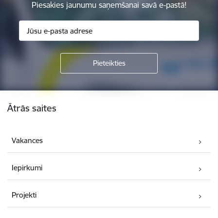
Piesakies jaunumu saņemšanai savā e-pastā!
Kājene
Ātrās saites
Vakances
Iepirkumi
Projekti