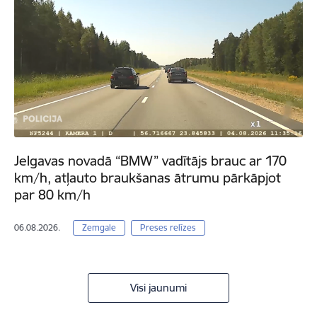
Jelgavas novadā “BMW” vadītājs brauc ar 170
km/h, atļauto braukšanas ātrumu pārkāpjot
par 80 km/h
06.08.2026.
Zemgale
Preses relīzes
Visi jaunumi