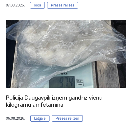
07.08.2026.
Rīga
Preses relīzes
Policija Daugavpilī izņem gandrīz vienu
kilogramu amfetamīna
06.08.2026.
Latgale
Preses relīzes