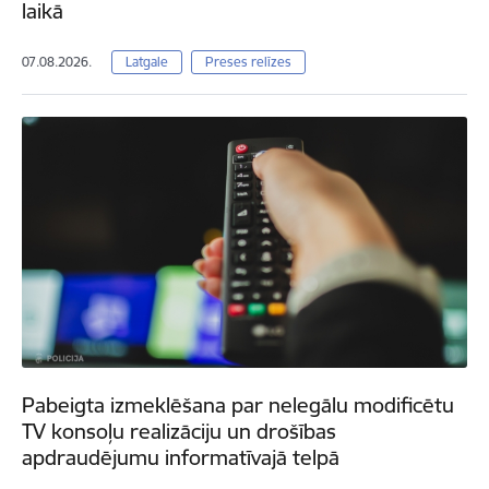
laikā
07.08.2026.
Latgale
Preses relīzes
Pabeigta izmeklēšana par nelegālu modificētu
TV konsoļu realizāciju un drošības
apdraudējumu informatīvajā telpā