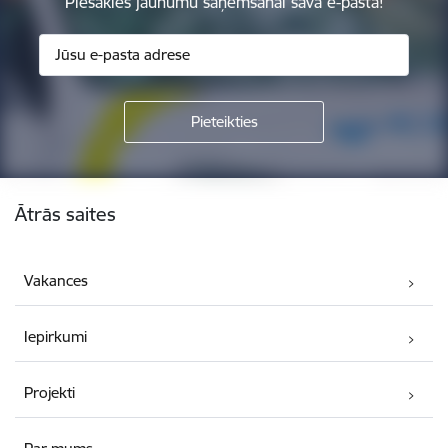
Piesakies jaunumu saņemšanai savā e-pastā!
Kājene
Ātrās saites
Vakances
Iepirkumi
Projekti