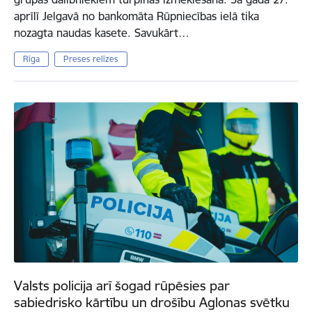
aprīlī Jelgavā no bankomāta Rūpniecības ielā tika
nozagta naudas kasete. Savukārt…
Rīga
Preses relīzes
Valsts policija arī šogad rūpēsies par
sabiedrisko kārtību un drošību Aglonas svētku