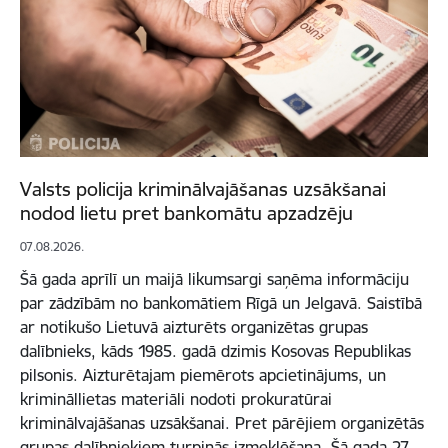
Valsts policija kriminālvajāšanas uzsākšanai
nodod lietu pret bankomātu apzadzēju
07.08.2026.
Šā gada aprīlī un maijā likumsargi saņēma informāciju
par zādzībām no bankomātiem Rīgā un Jelgavā. Saistībā
ar notikušo Lietuvā aizturēts organizētas grupas
dalībnieks, kāds 1985. gadā dzimis Kosovas Republikas
pilsonis. Aizturētajam piemērots apcietinājums, un
krimināllietas materiāli nodoti prokuratūrai
kriminālvajāšanas uzsākšanai. Pret pārējiem organizētās
grupas dalībniekiem turpinās izmeklēšana. Šā gada 27.