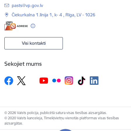
E-pasts:
pasts@vp.gov.lv
Čiekurkalna 1.līnija 1, k- 4 , Rīga, LV - 1026
Visi kontakti
Sekojiet mums
© 2026 Valsts policija, publicētā satura visas tiesības aizsargātas.
© 2020 Valsts kanceleja, Tīmekļvietņu vienotās platformas visas tiesības
aizsargātas.