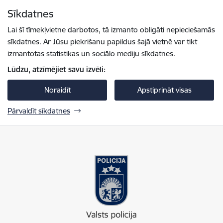
Pāriet uz lapas saturu
Sīkdatnes
Spied
lai meklētu
Enter
Lai šī tīmekļvietne darbotos, tā izmanto obligāti nepieciešamās
sīkdatnes. Ar Jūsu piekrišanu papildus šajā vietnē var tikt
izmantotas statistikas un sociālo mediju sīkdatnes.
Lūdzu, atzīmējiet savu izvēli:
Noraidīt
Apstiprināt visas
Pārvaldīt sīkdatnes
Valsts policija