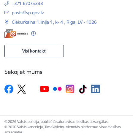
+371 67075333
E-pasts:
pasts@vp.gov.lv
Čiekurkalna 1.līnija 1, k- 4 , Rīga, LV - 1026
Visi kontakti
Sekojiet mums
© 2026 Valsts policija, publicētā satura visas tiesības aizsargātas.
© 2020 Valsts kanceleja, Tīmekļvietņu vienotās platformas visas tiesības
aizsargātas.