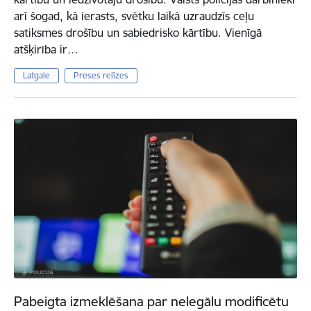
arī šogad, kā ierasts, svētku laikā uzraudzīs ceļu
satiksmes drošību un sabiedrisko kārtību. Vienīgā
atšķirība ir…
Latgale
Preses relīzes
Pabeigta izmeklēšana par nelegālu modificētu