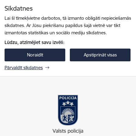
Pāriet uz lapas saturu
Sīkdatnes
Spied
lai meklētu
Enter
Lai šī tīmekļvietne darbotos, tā izmanto obligāti nepieciešamās
sīkdatnes. Ar Jūsu piekrišanu papildus šajā vietnē var tikt
izmantotas statistikas un sociālo mediju sīkdatnes.
Lūdzu, atzīmējiet savu izvēli:
Noraidīt
Apstiprināt visas
Pārvaldīt sīkdatnes
Valsts policija