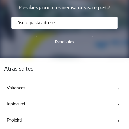
Piesakies jaunumu saņemšanai savā e-pastā!
Kājene
Ātrās saites
Vakances
Iepirkumi
Projekti