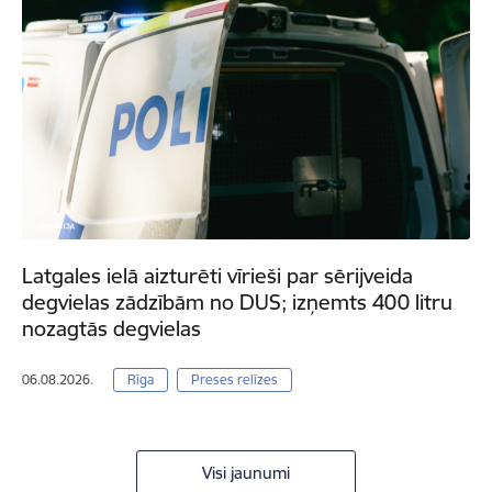
Latgales ielā aizturēti vīrieši par sērijveida
degvielas zādzībām no DUS; izņemts 400 litru
nozagtās degvielas
06.08.2026.
Rīga
Preses relīzes
Visi jaunumi