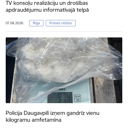
TV konsoļu realizāciju un drošības
apdraudējumu informatīvajā telpā
07.08.2026.
Rīga
Preses relīzes
Policija Daugavpilī izņem gandrīz vienu
kilogramu amfetamīna