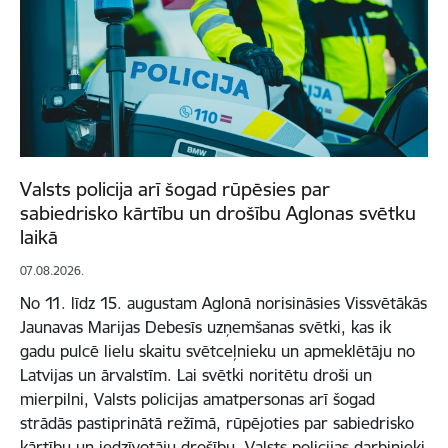
Valsts policija arī šogad rūpēsies par
sabiedrisko kārtību un drošību Aglonas svētku
laikā
07.08.2026.
No 11. līdz 15. augustam Aglonā norisināsies Vissvētākās
Jaunavas Marijas Debesīs uzņemšanas svētki, kas ik
gadu pulcē lielu skaitu svētceļnieku un apmeklētāju no
Latvijas un ārvalstīm. Lai svētki noritētu droši un
mierpilni, Valsts policijas amatpersonas arī šogad
strādās pastiprinātā režīmā, rūpējoties par sabiedrisko
kārtību un iedzīvotāju drošību. Valsts policijas darbinieki