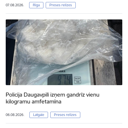
07.08.2026.
Rīga
Preses relīzes
Policija Daugavpilī izņem gandrīz vienu
kilogramu amfetamīna
06.08.2026.
Latgale
Preses relīzes