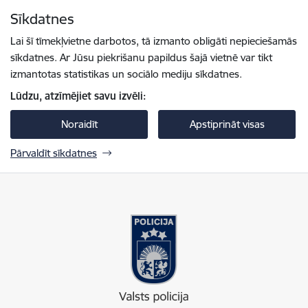
Pāriet uz lapas saturu
Sīkdatnes
Spied
lai meklētu
Enter
Lai šī tīmekļvietne darbotos, tā izmanto obligāti nepieciešamās
sīkdatnes. Ar Jūsu piekrišanu papildus šajā vietnē var tikt
izmantotas statistikas un sociālo mediju sīkdatnes.
Lūdzu, atzīmējiet savu izvēli:
Noraidīt
Apstiprināt visas
Pārvaldīt sīkdatnes
Valsts policija