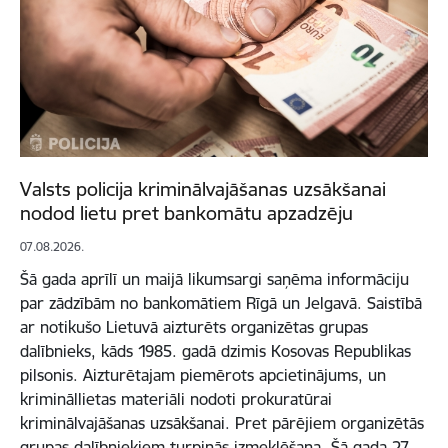
Valsts policija kriminālvajāšanas uzsākšanai
nodod lietu pret bankomātu apzadzēju
07.08.2026.
Šā gada aprīlī un maijā likumsargi saņēma informāciju
par zādzībām no bankomātiem Rīgā un Jelgavā. Saistībā
ar notikušo Lietuvā aizturēts organizētas grupas
dalībnieks, kāds 1985. gadā dzimis Kosovas Republikas
pilsonis. Aizturētajam piemērots apcietinājums, un
krimināllietas materiāli nodoti prokuratūrai
kriminālvajāšanas uzsākšanai. Pret pārējiem organizētās
grupas dalībniekiem turpinās izmeklēšana. Šā gada 27.