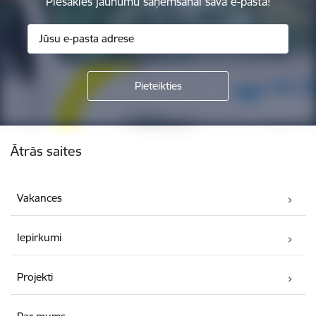
Piesakies jaunumu saņemšanai savā e-pastā!
Kājene
Ātrās saites
Vakances
Iepirkumi
Projekti