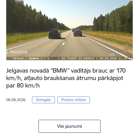
Jelgavas novadā “BMW” vadītājs brauc ar 170
km/h, atļauto braukšanas ātrumu pārkāpjot
par 80 km/h
06.08.2026.
Zemgale
Preses relīzes
Visi jaunumi