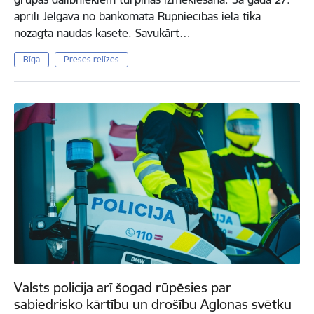
aprīlī Jelgavā no bankomāta Rūpniecības ielā tika
nozagta naudas kasete. Savukārt…
Rīga
Preses relīzes
Valsts policija arī šogad rūpēsies par
sabiedrisko kārtību un drošību Aglonas svētku