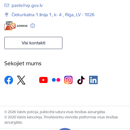
E-pasts:
pasts@vp.gov.lv
Čiekurkalna 1.līnija 1, k- 4 , Rīga, LV - 1026
Visi kontakti
Sekojiet mums
© 2026 Valsts policija, publicētā satura visas tiesības aizsargātas.
© 2020 Valsts kanceleja, Tīmekļvietņu vienotās platformas visas tiesības
aizsargātas.