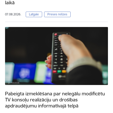
laikā
07.08.2026.
Latgale
Preses relīzes
Pabeigta izmeklēšana par nelegālu modificētu
TV konsoļu realizāciju un drošības
apdraudējumu informatīvajā telpā